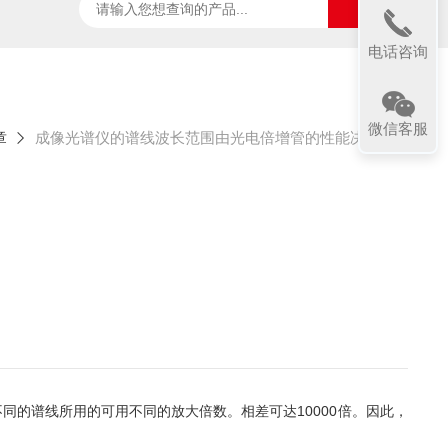
ter
太阳光诱导叶绿素荧光测试系统
SpecVIEW高光
电话咨询
微信客服
章
成像光谱仪的谱线波长范围由光电倍增管的性能决定
同的谱线所用的可用不同的放大倍数。相差可达10000倍。因此，