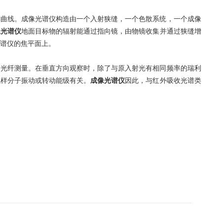
曲线。成像光谱仪构造由一个入射狭缝，一个色散系统，一个成像
像光谱仪
地面目标物的辐射能通过指向镜，由物镜收集并通过狭缝增
光谱仪的焦平面上。
光纤测量。在垂直方向观察时，除了与原入射光有相同频率的瑞利
试样分子振动或转动能级有关。
成像光谱仪
因此，与红外吸收光谱类