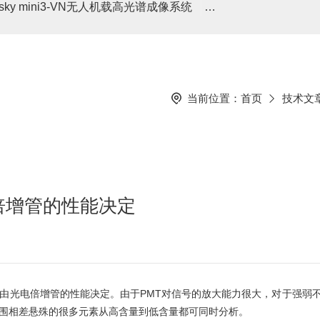
asky mini3-VN无人机载高光谱成像系统
高光谱分选仪GaiaSor
当前位置：
首页
技术文
倍增管的性能决定
由光电倍增管的性能决定。由于PMT对信号的放大能力很大，对于强弱不
围相差悬殊的很多元素从高含量到低含量都可同时分析。