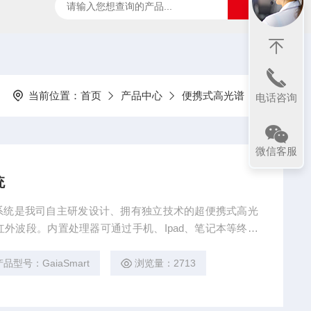
ter
太阳光诱导叶绿素荧光测试系统
SpecVIEW高光
当前位置：
首页
产品中心
便携式高光谱
电话咨询
微信客服
统
谱成像系统是我司自主研发设计、拥有独立技术的超便携式高光
外波段。内置处理器可通过手机、Ipad、笔记本等终端
描、实时校准、实时结果输出， 在获得目标影像信息的
信息，实现目标的图谱合一。
产品型号：GaiaSmart
浏览量：2713