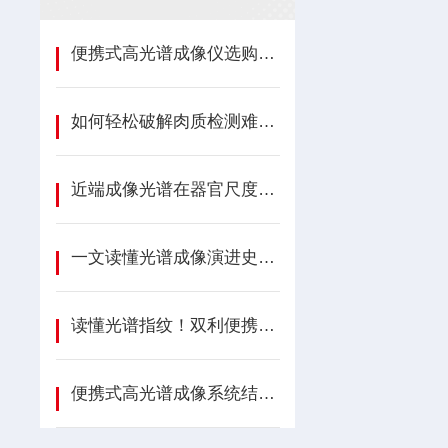
便携式高光谱成像仪选购指南：从原理到选型的全面解析
如何轻松破解肉质检测难题？高光谱成像系统给出答案！
近端成像光谱在器官尺度上定量水稻穗腐病的严重程度
一文读懂光谱成像演进史：便携式高光谱成像系统落地全行业
读懂光谱指纹！双利便携式高光谱成像系统实现多场景现场快速检测
便携式高光谱成像系统结合小波特征与纹理分析的小麦赤霉病精准识别