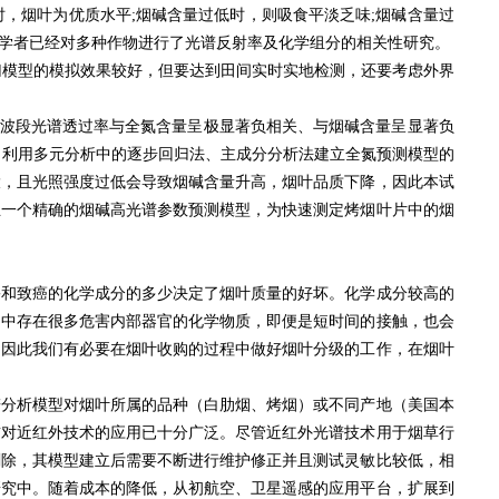
时，烟叶为优质水平;烟碱含量过低时，则吸食平淡乏味;烟碱含量过
学者已经对多种作物进行了光谱反射率及化学组分的相关性研究。
归模型的模拟效果较好，但要达到田间实时实地检测，还要考虑外界
0 nm波段光谱透过率与全氮含量呈极显著负相关、与烟碱含量呈显著负
指出，利用多元分析中的逐步回归法、主成分分析法建立全氮预测模型的
大，且光照强度过低会导致烟碱含量升高，烟叶品质下降，因此本试
立一个精确的烟碱高光谱参数预测模型，为快速测定烤烟叶片中的烟
害和致癌的化学成分的多少决定了烟叶质量的好坏。化学成分较高的
烟中存在很多危害内部器官的化学物质，即便是短时间的接触，也会
。因此我们有必要在烟叶收购的过程中做好烟叶分级的工作，在烟叶
谱分析模型对烟叶所属的品种（白肋烟、烤烟）或不同产地（美国本
前对近红外技术的应用已十分广泛。尽管近红外光谱技术用于烟草行
剔除，其模型建立后需要不断进行维护修正并且测试灵敏比较低，相
研究中。随着成本的降低，从初航空、卫星遥感的应用平台，扩展到