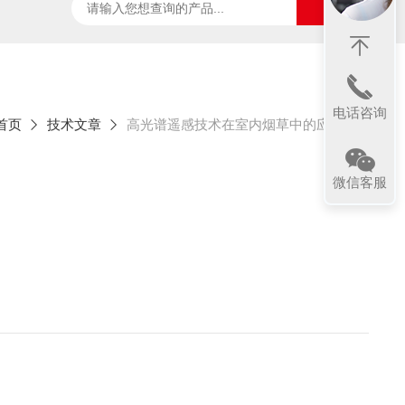
ter
太阳光诱导叶绿素荧光测试系统
SpecVIEW高光
电话咨询
首页
技术文章
高光谱遥感技术在室内烟草中的应用
微信客服