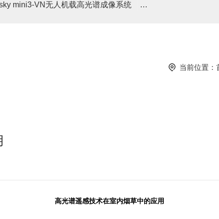
asky mini3-VN无人机载高光谱成像系统
高光谱分选仪GaiaSor
当前位置：
用
高光谱遥感技术在
室内
烟草中的应用