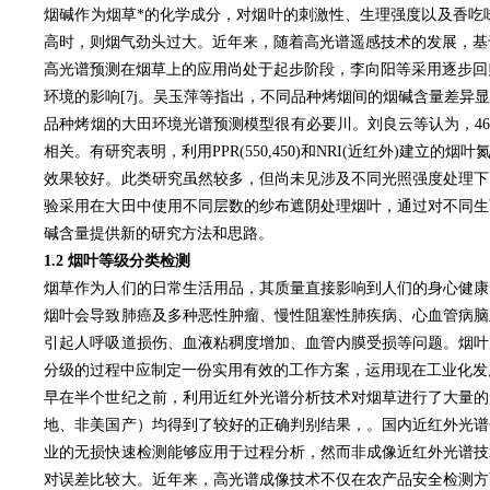
烟碱作为烟草*的化学成分，对烟叶的刺激性、生理强度以及香吃味
高时，则烟气劲头过大。近年来，随着高光谱遥感技术的发展，基
高光谱预测在烟草上的应用尚处于起步阶段，李向阳等采用逐步回
环境的影响[7j。吴玉萍等指出，不同品种烤烟间的烟碱含量差异
品种烤烟的大田环境光谱预测模型很有必要川。刘良云等认为，460\
相关。有研究表明，利用PPR(550,450)和NRI(近红外
效果较好。此类研究虽然较多，但尚未见涉及不同光照强度处理下
验采用在大田中使用不同层数的纱布遮阴处理烟叶，通过对不同生
碱含量提供新的研究方法和思路。
1
.2
烟叶等级分类检测
烟草作为人们的日常生活用品，其质量直接影响到人们的身心健康
烟叶会导致肺癌及多种恶性肿瘤、慢性阻塞性肺疾病、心血管病脑
引起人呼吸道损伤、血液粘稠度增加、血管内膜受损等问题。烟叶
分级的过程中应制定一份实用有效的工作方案，运用现在工业化发
早在半个世纪之前，利用近红外光谱分析技术对烟草进行了大量的
地、非美国产）均得到了较好的正确判别结果，。国内近红外光谱
业的无损快速检测能够应用于过程分析，然而非成像近红外光谱技
对误差比较大。近年来，高光谱成像技术不仅在农产品安全检测方