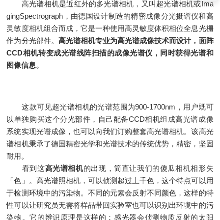
高光谱相机是近红外的多光谱相机，又叫超光谱相机或Ima
gingSpectrograph，由德国设计制造的精密成像分光摄谱仪和高
灵敏度相机组合而成，它是一种使用高灵敏度体积相位全息光栅
作为分光部件。
高光谱相机专业为高光谱成像技术而设计，面阵
CCD相机转变成光谱线阵扫描的成像光谱仪，同时获得光谱和
图像信息。
这款可见超光谱相机的光谱范围为900-1700nm，用户既可
以单独购买这个分光部件，自己配备CCD相机组成高光谱成像
系统实现光谱成像，也可以向我们订购整套高光谱相机。该高光
谱相机秉承了德国精密光学和光谱技术的传统优势，精密，坚固
耐用。
看到这
高光谱相机
的出现，简直让我们的傻瓜相机相形失
「色」。高光谱照相机，可以侦测超过上千色，这个特点可以用
于检测环境中的污染物。不同的元素会反射不同颜色，这样的特
性可以让研究员无需将样品带回实验室也可以识别出环境中的污
染物。它的辨识原理是这样的：感光器会侦测物质反射的太阳