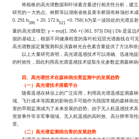
将植株的高光谱数据和叶绿素含量进行相关性分析，建立二
研究的一大热点。林辉等以湖南省攸县黄丰桥国有林场杉木成
0. 291 b
+ 20. 172 b
+0. 758
( b为某一波段处的光谱反射
395
521
量的高光谱模型: y = exp[1. 356 +(-361. 973) Db]
据的基础上，根据不同健康程度的落叶松冠层光谱曲线在可见
高光谱数据定量预测和反演森林光合色素含量提供了方法和依
以上大量研究表明，高光谱遥感技术可以准确、迅速地提取
的时效性，因此利用高光谱遥感技术提取生化参数监测森林病
四、高光谱技术在森林病虫害监测中的发展趋势
（一）高光谱技术搭载平台
随着遥感在林业上的广泛应用，利用高光谱遥感监测森林病
域、飞行成本等因素的影响也不可能作为我国常规的森林病虫
害的早期监测成为了未来发展的趋势。由于无人机遥感技术具
突发事件等非军事领域。无人机遥感的高时效、高分辨率等性
景。
（二）高光谱监测病虫害的发展趋势