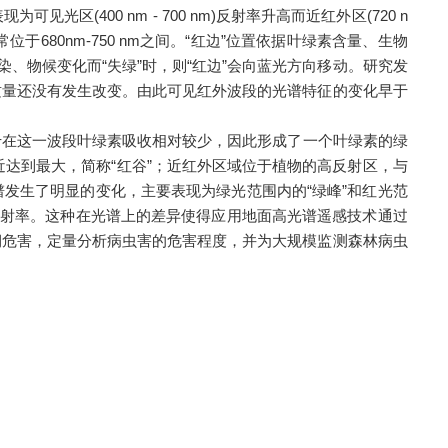
00 nm - 700 nm)反射率升高而近红外区(720 n
于680nm-750 nm之间。“红边”位置依据叶绿素含量、生物
、物候变化而“失绿”时，则“红边”会向蓝光方向移动。研究发
质量还没有发生改变。由此可见红外波段的光谱特征的变化早于
在这一波段叶绿素吸收相对较少，因此形成了一个叶绿素的绿
附近达到最大，简称“红谷”；近红外区域位于植物的高反射区，与
发生了明显的变化，主要表现为绿光范围内的“绿峰”和红光范
反射率。这种在光谱上的差异使得应用地面高光谱遥感技术通过
期危害，定量分析病虫害的危害程度，并为大规模监测森林病虫