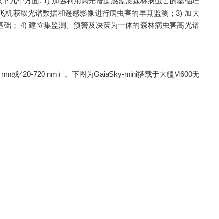
个方面: 1) 加强利用高光谱遥感监测森林病虫害的基础理
飞机获取光谱数据和遥感影像进行病虫害的早期监测；3) 加大
； 4) 建立集监测、预警及决策为一体的森林病虫害高光谱
nm或420-720 nm）。下图为GaiaSky-mini搭载于大疆M600无