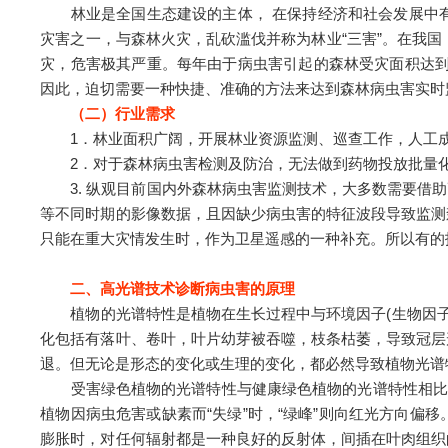
林业是全国生态建设的主体， 在保持经济和社会发展中有着必要
灾害之一，与森林火灾，乱砍滥伐并称为林业“三害”。在我国，
灾，危害极其严重。每年由于病虫害引起的森林受灾面积达到800
因此，迫切需要一种快捷、准确的方法来达到森林病虫害实时
（二）行业需求
1．林业面积广阔，开展林业资源监测、巡查工作，人工成
2．对于森林病虫害检测及防治，无法做到药物投放批量化
3. 纵观目前国内外森林病虫害监测技术，大多数需要借助
等不同时期的影像数据，且因缺少病虫害的特征波段导致监测
只能在重大灾情发生时，作为卫星遥感的一种补充。所以有的
二、高光谱技术诊断病虫害的原理
植物的光谱特性是植物在生长过程中与环境因子(生物因子和
化包括有落叶、卷叶，叶片幼芽被吞噬，枝条枯萎，导致冠层
退。但无论是形态的变化或生理的变化，都必然导致植物光谱
受害绿色植物的光谱特性与健康绿色植物的光谱特性相比，
植物因病虫危害或缺素而“失绿”时，“绿峰”则向红光方向
膨胀时，对任何辐射都是一种良好的反射体，间插在叶肉组织