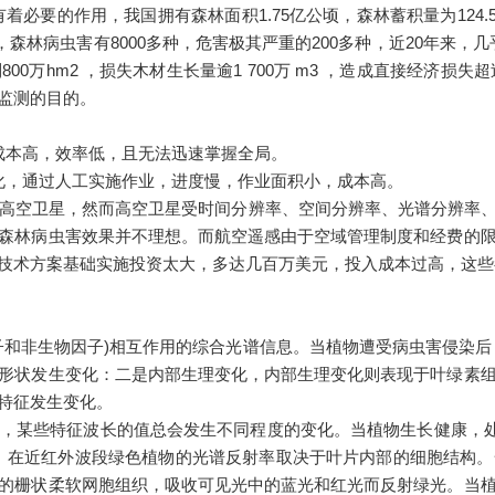
的作用，我国拥有森林面积1.75亿公顷，森林蓄积量为124.5
森林病虫害有8000多种，危害极其严重的200多种，近20年来，
万hm2 ，损失木材生长量逾1 700万 m3 ，造成直接经济损
监测的目的。
本高，效率低，且无法迅速掌握全局。
，通过人工实施作业，进度慢，作业面积小，成本高。
高空卫星，然而高空卫星受时间分辨率、空间分辨率、光谱分辨率
森林病虫害效果并不理想。而航空遥感由于空域管理制度和经费的
技术方案基础实施投资太大，多达几百万美元，投入成本过高，这些
非生物因子)相互作用的综合光谱信息。当植物遭受病虫害侵染后
形状发生变化：二是内部生理变化，内部生理变化则表现于叶绿素
特征发生变化。
某些特征波长的值总会发生不同程度的变化。当植物生长健康，处于
偏移。在近红外波段绿色植物的光谱反射率取决于叶片内部的细胞结构
的栅状柔软网胞组织，吸收可见光中的蓝光和红光而反射绿光。当