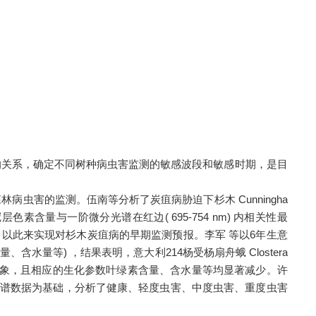
关系，确定不同树种病虫害监测的敏感波段和敏感时期，是目
害的监测。伍南等分析了炭疽病胁迫下杉木 Cunningha
素含量与一阶微分光谱在红边( 695-754 nm) 内相关性最
，以此来实现对杉木炭疽病的早期监测预报。李军 等以6年生意
素含量、含水量等) ，结果表明，意大利214杨受杨扇舟蛾 Clostera
有“双峰”现象，且相应的生化参数叶绿素含量、含水量等均显
著减少。许
soniana高光谱数据为基础，分析了健康、轻度虫害、中度虫害、重度虫害