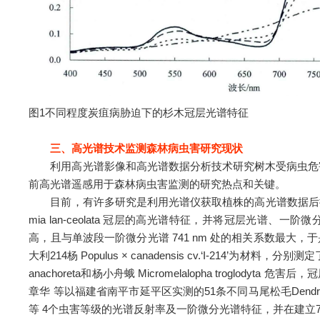
图1不同程度炭疽病胁迫下的杉木冠层光谱特征
三、高光谱技术监测森林病虫害研究现状
利用高光谱影像和高光谱数据分析技术研究树木受病虫危害
前高光谱遥感用于森林病虫害监测的研究热点和关键。
目前，有许多研究是利用光谱仪获取植株的高光谱数据后提取植
mia lan-ceolata 冠层的高光谱特征，并将冠层光谱
高，且与单波段一阶微分光谱 741 nm 处的相关系数最
大利214杨 Populus × canadensis cv.‘I-21
anachoreta和杨小舟蛾 Micromelalopha tro
章华 等以福建省南平市延平区实测的51条不同马尾松毛Dendrolim
等 4个虫害等级的光谱反射率及一阶微分光谱特征，并在建立