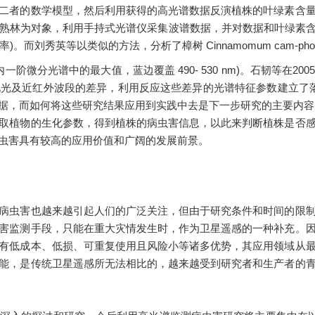
者的数学模型，然后利用获得的高光谱数据反演植株的叶绿素含量
熟林为对象，利用手持式光谱仪采集波谱数据，并对数据和叶绿素
率)。而刘秀英等以类似的方法，分析了樟树 Cinnamomum cam
 ( Db 是蓝边内一阶微分光谱中的最大值，蓝边覆盖 490- 530 nm)。石韧等
光及近红外波段的差异，利用反应这些差异的光谱特征参数建立了落叶
据，而如何将这些研究结果应用到实践中去是下一步研究的主要内容
植物的生化参数，得到植株的病虫害信息，以此来判断植株是否感
虫害具有较高的应用价值和广阔的发展前景。
虫害也越来越引起人们的广泛关注，但由于研究条件和时间的限制
害监测手段，只能在重大灾情发生时，作为卫星遥感的一种补充。
有低成本、低损、可重复使用且风险小等诸多优势，其应用领域从
能，是传统卫星遥感所无法相比的，越来越受到研究者和生产者的