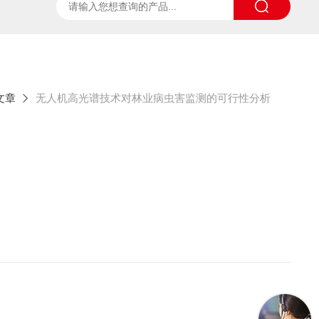
ter
太阳光诱导叶绿素荧光测试系统
SpecVIEW高光
文章
无人机高光谱技术对林业病虫害监测的可行性分析