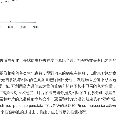
后的变化，寻找病虫危害程度与原始光谱、植被指数等变化之间的
物的各类生化参数，得到植株的病虫害信息，以此来实施对森林病虫
、一阶微分光谱参数与相应的色素含量进行回归分析，发现病害胁迫下杉木冠层色
大，于是指出可利用高光谱信息定量估算病害胁迫下杉木冠层的色素含量
4’为材料，分别测定了试验和对照区冠层、叶片的高光谱数据及相应的生化参数(叶绿
glodyta 危害后，冠层和叶片的光谱反射率均变小，冠层和叶片光谱的红边具
us punctate punctata 虫害等级的马尾松 Pinus mas
7个检验参数的基础上，构建了虫害等级的检测模型。