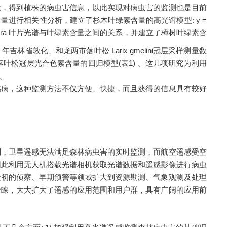
，得到植株的病虫害信息，以此实现对病虫害的监测也是目前
含量进行相关性分析，建立了杉木叶绿素含量的高光谱模型
: y =
-phora 叶片光谱与叶绿素含量之间的关系，并建立了樟树叶绿素含
在2005 年吉林省敦化、和龙两市落叶松 Larix gmelini冠层采样测量数
松冠层光合色素含量的回归模型(表1) 。这几项研究为利用
。
病，这种监测方法不仅方便、快捷，而且获得的信息具有较好
，卫星遥感无法满足森林病虫害的实时监测，而航空遥感受空
因此利用无人机搭载光谱相机获取光谱数据和遥感影像进行病虫
最初的侦察、早期预警等领域扩大到资源勘测、气象观测及处理
青睐，大大扩大了遥感的应用范围和用户群，具有广阔的应用前