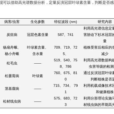
现可以借助高光谱
数据分析，定量反演冠层叶绿素含量，判断是否感
病害/虫害
生化参数
特征波段 (nm)
研究内容
利用高光谱信息定
炭疽病
冠层色素含量
587、741
害胁迫下杉木冠层
量
杨扇舟蛾、
叶绿素含量、
709、719、72
植株受害后相应的
杨小舟蛾
含水量
5、
减少
519、540、75
利用高光谱数据构
松毛虫
——
8、786
虫害等级的检测
760、675、81
通过反演冠层叶绿
松萎蔫病
叶绿素
0
判断植株是否
715、734、 79
利用机载成像技术
茎基腐病
——
1
和健康植株
575、683、72
利用分形理论实施
松材线虫病
——
3
材线虫病的早期高