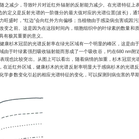
少，导致叶片对近红外辐射的反射能力减少。在光谱特征上表现为可见光区(4
”。红边的定义是反射光谱的一阶微分的最大值对应的光谱位置(波长)，通常位
旺盛时，“红边”会向红外方向偏移；当植物由于感染病虫害或因污染
改变之前。这是因为在这段时间内，细胞组织中的叶绿素的数量和
具有极其重要的意义。
健康杉木冠层的光谱反射率在绿光区域有一个明显的峰区，这是由于
域由于叶绿素强烈吸收辐射能而形成了一个吸收谷，约在680 nm
表现也比较突出。从图上可以看出，随着病情的加重，杉木冠层光谱
平，在近红外区域，健康杉木的光谱反射率明显大于感病杉木的光谱
化学参数变化引起的相应光谱特征的变化，可以探测到病虫害的早