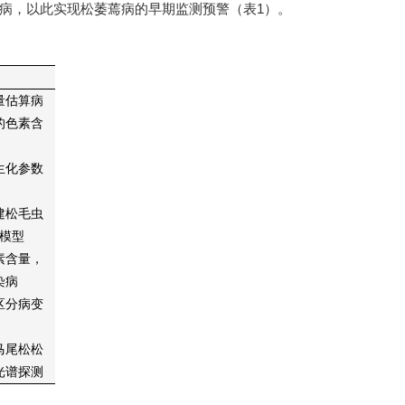
病，以此实现松萎蔫病的早期监测预警（表1）。
量估算病
的色素含
生化参数
建松毛虫
模型
素含量，
染病
区分病变
马尾松松
光谱探测