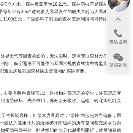
6亿立方米，森林覆盖率为18.21%。森林病虫害是森林的主要
几乎每年都有3-5种过去多为零星发生的病虫害转为大面积暴发成
失超过1100亿元，严重影响了我国的森林资源利用与可持续发展。
电话咨询
、外界天气等因素的影响，无法实时、定点获取森林发病前中后
限制等，航空遥感不可能作为我国常规的森林病虫害监测手段，
微信客服
都难以满足我国森林病虫害监测的实际需要。
，主要有两种表现形式:一是植物外部形态的变化，外部形态变
组织遭受破坏，光合作用，养分水分吸收、运输、转化等机能衰
生长期高峰，叶绿素含量高时，“绿峰”向蓝光方向偏移，而
。一般认为健康叶片的海绵状叶肉组织的所有空间都充满水分而
植物受病害侵害时，叶片组织的水分代谢受到阻碍，此后随着病