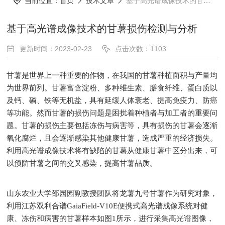
当前位置：
首页
技术文章
基于高光谱成像技术的甘薯损伤检测与分析
基于高光谱成像技术的甘薯损伤检测与分析
更新时间：2023-02-23
点击次数：1103
甘薯是世界上一种重要的作物，在我国的甘薯种植面积与产量均
为世界前列。甘薯富含淀粉、多种维生素、膳食纤维、蛋白质以
及钙、磷、铁等无机盐，具有延缓人体衰老、提高免疫力、防癌
等功能。然而甘薯的损伤问题是困扰着种植者与加工者的重要问
题。甘薯的损伤主要包括冻伤与病害等，具有损伤的甘薯会逐渐
氧化腐烂，且会逐渐感染其他健康甘薯，造成严重的经济损失。
利用高光谱成像技术将有缺陷的甘薯从健康甘薯中区分出来，可
以预防甘薯之间的交叉感染，提高甘薯品质。
山东农业大学邵园园副教授团队将龙薯九号甘薯作为研究对象，
利用江苏双利合谱GaiaField-V10E便携式高光谱成像系统对健
康、冻伤和病害的甘薯样本如图1所示，进行采集高光谱图像，