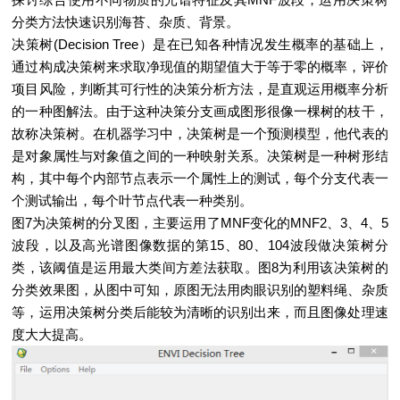
分类方法快速识别海苔、杂质、背景。
决策树(Decision Tree）是在已知各种情况发生概率的基础上，
通过构成决策树来求取净现值的期望值大于等于零的概率，评价
项目风险，判断其可行性的决策分析方法，是直观运用概率分析
的一种图解法。由于这种决策分支画成图形很像一棵树的枝干，
故称决策树。在机器学习中，决策树是一个预测模型，他代表的
是对象属性与对象值之间的一种映射关系。决策树是一种树形结
构，其中每个内部节点表示一个属性上的测试，每个分支代表一
个测试输出，每个叶节点代表一种类别。
图7为决策树的分叉图，主要运用了MNF变化的MNF2、3、4、5
波段，以及高光谱图像数据的第15、80、104波段做决策树分
类，该阈值是运用最大类间方差法获取。图8为利用该决策树的
分类效果图，从图中可知，原图无法用肉眼识别的塑料绳、杂质
等，运用决策树分类后能较为清晰的识别出来，而且图像处理速
度大大提高。