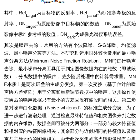
(1)
其中，Ref
为目标物的反射率，Ref
为标准参考板的反
target
panel
射率，DN
为原始影像中目标物的的数值，DN
为原始
target
panel
影像中标准参考板的数值，DN
为成像光谱仪系统误差。
dark
其次是噪声去除，常用的方法有小波降噪、S-G降噪、均值滤
波、最小噪声分离等方法。本研究则运用国外较为常用的最小噪
声分离方法(Minimum Noise Fraction Rotation， MNF)进行噪声
去除。最小噪声分离工具用于判定图像数据内在的维数（即波段
数），分离数据中的噪声，减少随后处理中的计算需求量。MN
F本质上是两次层叠的主成分变换。第一次变换（基于估计的噪
声协方差矩阵）用于分离和重新调节数据中的噪声，这步操作使
变换后的噪声数据只有最小的方差且没有波段间的相关。第二步
是对噪声白化数据（Noise-whitened）的标准主成分变换。为了
进一步进行波谱处理，通过检查最终特征值和相关图像来判定数
据的内在维数。数据空间可被分为两部分：一部分与较大特征值
和相对应的特征图像相关，其余部分与近似相同的特征值以及噪
声占主导地位的图像相关。由于此次采集的高光谱影像没有白板