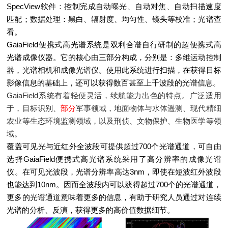
SpecView软件：控制完成自动曝光、自动对焦、自动扫描速度
匹配；数据处理：黑白、辐射度、均匀性、镜头等校准；光谱查
看。
GaiaField便携式高光谱系统是双利合谱自行研制的超便携式高
光谱成像仪器。它的核心由三部分构成，分别是：多维运动控制
器，光谱相机和成像光谱仪。使用此系统进行扫描，在获得目标
影像信息的基础上，还可以获得数百甚至上千波段的光谱信息。
GaiaField系统有着轻便灵活，续航能力出色的特点。广泛适用
于，目标识别、
部分
军事领域，地面物体与水体遥测、现代精细
农业等生态环境监测领域，以及刑侦、文物保护、生物医学等领
域。
覆盖可见光与近红外全波段可提供超过700个光谱通道，可自由
选择GaiaField便携式高光谱系统采用了高分辨率的成像光谱
仪。在可见光波段，光谱分辨率高达3nm，即使在短波红外波段
也能达到10nm。因而全波段内可以获得超过700个的光谱通道，
更多的光谱通道意味着更多的信息，有助于研究人员通过对连续
光谱的分析、反演，获得更多的高价值数据细节。