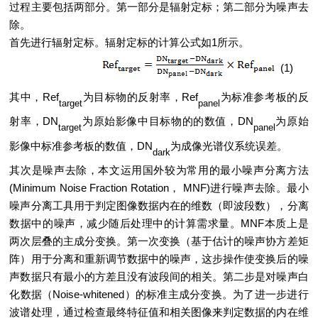
过程主要包括两部分。第一部分是辐射定标；第二部分为噪声去
除。
首先进行辐射定标。辐射定标的计算公式如1所示。
(1)
其中，Ref
为目标物的反射率，
Ref
为标准参考板的反
target
panel
射率，DN
为原始影像中目标物的的数值，DN
为原始
target
panel
影像中标准参考板的数值，
DN
为成像光谱仪系统误差。
dark
其次是噪声去除，本文运用国外较为常用的最小噪声分离方法
(Minimum Noise Fraction Rotation， MNF)进行噪声去除。最小
噪声分离工具用于判定图像数据内在的维数（即波段数），分离
数据中的噪声，减少随后处理中的计算需求量。MNF本质上是
两次层叠的主成分变换。第一次变换（基于估计的噪声协方差矩
阵）用于分离和重新调节数据中的噪声，这步操作使变换后的噪
声数据只有最小的方差且没有波段间的相关。第二步是对噪声白
化数据（Noise-whitened）的标准主成分变换。为了进一步进行
波谱处理，通过检查最终特征值和相关图像来判定数据的内在维