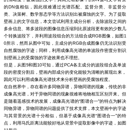
的DN值相似，因此很难通过光谱匹配、监督分类、非监督分
类、决策树、数学形态学等方法识别出被腐蚀的文字。为了提取
壁画上的文字信息，本文尝试利用主成分分析，去除波段之间的
多余信息、将多波段的图像信息压缩到比原波段更有效的少数几
个转换波段下，并利用波段组合的方法组合成RGB图像，如图1
0所示，然而从图中可知，主成分的RGB合成图像仍无法识别受
自然腐蚀的字迹；同样，利用成像高光谱的单波段作密度分割识
别壁画上的受腐蚀的字迹效果也不理想。
但是，从图9和图10可知，通过PCA各主成分的波段组合及单波
段的密度分割后，壁画内部成分的变化能较为清晰的展现出来，
因此可以利用成像高光谱技术来分析壁画的受腐蚀程度。
在自然界中，存在着许多同物异谱，异物同谱的现象，传统的非
成像高光谱，对于异物同谱的现象很难将地物相互区别开来。但
是随着遥感技术的发展，成像高光谱的“图谱合一”的特点为解决
同物异谱，异物同谱的问题提供了技术支撑，本文壁画中的字迹
与其背景的光谱十分相似，但基于成像高光谱“图谱合一”的特
点，利用马氏距离法能较好地从背景中提取影像中的字迹，如图