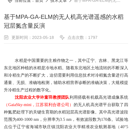
当前位置：
首页
技术文章
基于MPA-GA-ELM的无人机高光谱遥感的水稻冠层氮含量反演
基于MPA-GA-ELM的无人机高光谱遥感的水稻
冠层氮含量反演
更新时间：2023-05-18
点击次数：1797
水稻是中国重要的主粮作物之一，其中辽宁、吉林、黑龙江等
东北地区种植的水稻是冷地水稻。随着东北地区土地流转的不断深入
和冷稻生产的不断扩大，迫切需要利用信息技术对冷稻氮含量进行高
通量、无损、准确地检测，辅助水稻营养诊断的准确决策，大规模提
升冷稻生产过程的数字化。
沈阳农业大学许童羽教授团队
利用搭载有机载高光谱成像系统
（
GaiaSky-mini，江苏双利合谱公司）
的无人机高光谱平台获取了四
种氮肥处理下的关键生育期的水稻冠层高光谱影像。其中高光谱波段
范围为
400-1000 nm，分辨率为3.5 nm，有效波段数为170条。试验地
点位于辽宁省海城市耿庄镇沈阳农业大学精准农业航测基地（40°5