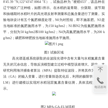
8'45.39 "N,122°43'47.0064 "E），试验品种为 "粳稻653"，该品种在
辽宁地区广泛种植，如图1所示。在水稻的返青期、分蘖期、拔节期
和抽穗期对水稻叶片的高光谱反射率测量和总氮含量进行了测量。实
验地块设计有五个氮肥梯度处理，N0为对照组，即不施基肥。N3是
当地标准的氮肥施用水平，为150 kg/hm2；N1和N2为低氮肥施用水
平，分别为50 kg/hm2和100 kg/hm2；N4为高氮肥施用水平，为200 k
g/hm2；磷肥和钾肥按当地标准施用水平施用。
图
1 试验区域
高光谱遥感系统获取的全波段光谱中含有大量与水稻氮素含量
无关的冗余信息，导致反演模型建立过程中模型误差增大。因此，本
研究利用海洋捕食者算法（
MPA）提取特征波段，并将其作为遗传算
法（GA）的输入变量，进行变量筛选优化后，利用的极限学习机（E
LM）进行建模以实现对水稻冠层氮素含量估测，具体流程如图2所
电话咨询
示。
图
2 MPA-GA-ELM流程