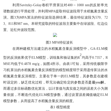
利用
Savitzky-Golay卷积平滑算法对400 ~ 1000 nm的反射率光
谱数据进行平滑处理，并利用MPA提取特征波段用于水稻氮素含量反
演。图3为MPA算法的特征波段选择结果，最佳特征波段为570、72
3、811和987 nm。本研究提取的特征波段主要集中在绿波段、红边位
置、近红外波段范围。
图
3 MPA特征波长
在两种建模方法建立的水稻氮素含量反演模型中，
GA-ELM模
2
型的反演效果优于ELM模型，训练集和验证集的R
均高于
0.7357，R
MSE均低于0.4878 mg/g，如图4所示。由表1可知，采用传统极限学
习机算法的水稻氮素含量反演模型的模型精度弱于采用遗传算法的水
稻氮素含量反演模型。主要在于单一的ELM模型，其参数是在建模
时设定的，缺乏优化过程，即无法确定给定的参数是否
是最you解。
而通过多目标函数优化算法，以计算值与真实值之间的误差大小为测
量依据，不断迭代优化ELM模型参数，通过设置误差阈值确定ELM
模型参数，从而提高了水稻氮含量反演的精度。
表
1 模型精度