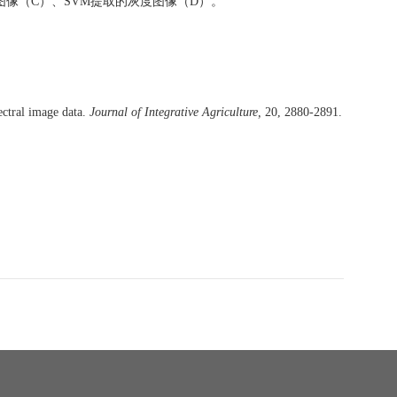
图像（
C
）、
SVM
提取的灰度图像（
D
）。
ectral image data.
Journal of Integrative Agriculture,
20,
2880-2891.