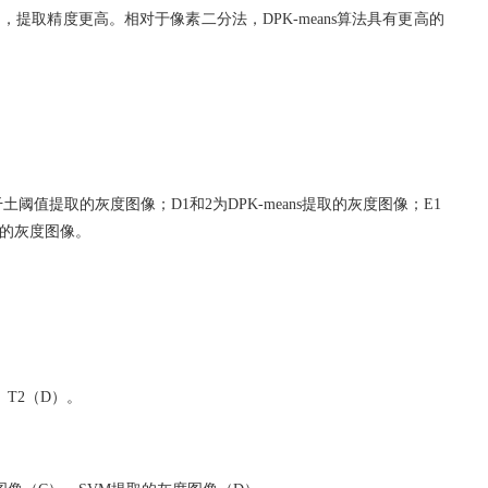
中，提取精度更高。相对于像素二分法，
DPK-means
算法具有更高的
干土阈值提取的灰度图像；
D1
和
2
为
DPK-means
提取的灰度图像；
E1
的灰度图像。
、
T2
（
D
）。