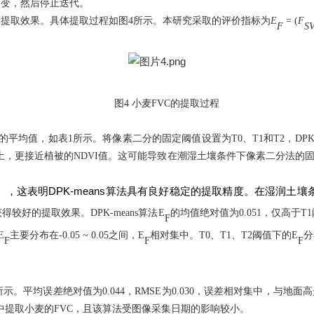
改变，然后停止迭代。
的提取效果。具体提取过程如图
4
所示。本研究采取的评价指标为
E
= (
F
F
S
图
4
小麦
FVC
的提取过程
的平均值，如表
1
所示。将像素二分的固定阈值设置为
T0
、
T1
和
T2
，
DPK
土，更接近植被的
NDVI
值。这可能导致在潮湿土壤条件下像素二分法的
DPK-means
），这表明
算法具有良好稳定的提取精度。在湿润土壤
获得较好的提取效果。
DPK-means
算法
E
的均值绝对值为
0.051
，仅高于
T1
F
E
主要分布在
-0.05 ~ 0.05
之间，
E
相对集中。
T0
、
T1
、
T2
阈值下的
E
分
F
F
F
所示。平均误差绝对值为
0.044
，
RMSE
为
0.030
，误差相对集中，与地面高
中提取小麦的
FVC
，且该算法受图像采集日期的影响较小。