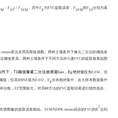
–
F
) /
F
，式中
E
为
FVC
提取误差，
F
和
F
分别为
基
VM
VI
SVM
F
SVM
VI
-means
算法采用高斯核函数。两种土壤条件下像元二分法的阈值差
固定阈值更高。两种土壤条件下不同方法对小麦
FVC
的提取效果如图
T1
E
条件下，
阈值像素二分法效果最hao，
绝对值仅为
0.034
，但
F
阈值，但其
RMSE
值为
0.032
，
E
分布相对集中，
在
大样本数据集中
F
布分散，
EF
范围较大。对四种方法的
FVC
提取结果进行线性拟合，
2
光谱图像的提取误差相似。
SVM
与
DPK-means
拟合的
FVC
的
R
达到