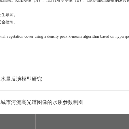
取结果。
RGB
图像（
A
）、
NDVI
灰度图像（
B
）、
DPK-means
提取的灰度
士生导师。
安全控制。
ional vegetation cover using a density peak k-means algorithm based on hypersp
含水量反演模型研究
和城市河流高光谱图像的水质参数制图