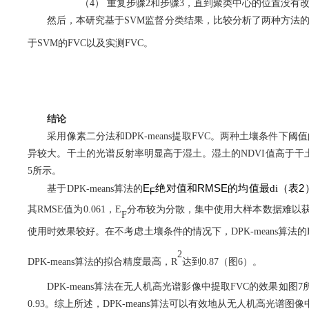
（4）
重复步骤
2
和步骤
3
，直到聚类中心的位置没有
然后，本研究基于
SVM
监督分类结果，比较分析了两种方法
于
SVM
的
FVC
以及实测
FVC
。
结论
采用像素二分法和
DPK-means
提取
FVC
。两种土壤条件下阈值
异较大。干土的光谱反射率明显高于湿土。湿土的
NDVI
值高于干
5
所示。
E
RMSE
2
绝对值和
的均值最di（表
基于
DPK-means
算法
的
F
其
RMSE
值为
0.061
，
E
分布较为分散，集中使用大样本数据难以
F
使用时效果较好。在不考虑土壤条件的情况下，
DPK-means
算法的
2
DPK-means
算法的拟合精度最高，
R
达到
0.87
（图
6
）。
DPK-means
算法在无人机高光谱影像中提取
FVC
的效果如图
7
0.93
。综上所述，
DPK-means
算法可以有效地从无人机高光谱图像