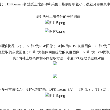
相比，
DPK-means
算法受土壤条件和采集日期的影响较小，误差分布更集
表
1
两种土壤条件的平均阈值
和湿润状况（
2
）。
A1
和
2
为
RGB
图像；
B1
和
2
为
NDVI
灰度图像；
C1
和
2
为
值提取的灰度图像；
F1
和
2
为整体阈值提取的灰度图像；
G1
和
2
为
SVM
提取
表
2
两种土壤条件和不同提取方法下小麦
FVC
提取误差绝对值
用多种方法拟合小麦
FVC
的结果。
DPK-means
（
A
）、
T0
（
B
）、
T1
（
C
）