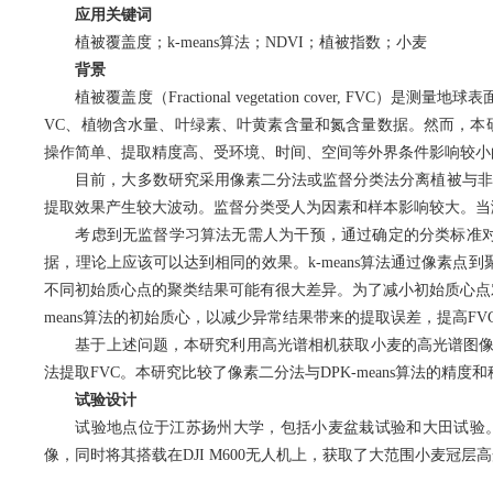
应用关键词
植被覆盖度；
k-means
算法；
NDVI
；植被指数；小麦
背景
植被覆盖度（
Fractional vegetation cover, FVC
）是测量地球表
VC
、植物含水量、叶绿素、叶黄素含量和氮含量数据。然而，本
操作简单、提取精度高、受环境、时间、空间等外界条件影响较小
目前，大多数研究采用像素二分法或监督分类法分离植被与非
提取效果产生较大波动。监督分类受人为因素和样本影响较大。当
考虑到无监督学习算法无需人为干预，通过确定的分类标准
据
，
理论上应该可以达到相同的效果。
k-means
算法通过像素点到
不同初始质心点的聚类结果可能有很大差异。为了减小初始质心点
means
算法的初始质心，以减少异常结果带来的提取误差，提高
FV
基于上述问题，本研究利用高光谱相机获取小麦的高光谱图
法提取
FVC
。本研究比较了像素二分法与
DPK-means
算法的精度和
试验设计
试验地点位于江苏扬州大学，包括小麦盆栽试验和大田试验
像，同时将其搭载在
DJI M600
无人机上，获取了大范围小麦冠层高