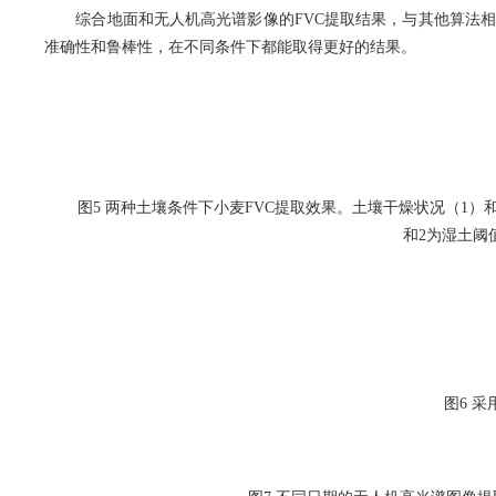
综合地面和无人机高光谱影像的
FVC
提取结果，与其他算法
准确性和鲁棒性，在不同条件下都能取得更好的结果。
图
5
两种土壤条件下小麦
FVC
提取效果。土壤干燥状况（
1
）
和
2
为湿土阈
图
6
采