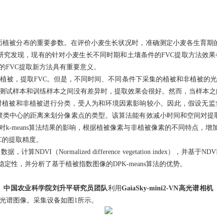
面植被分布的重要参数。在评价小麦生长状况时，准确测定小麦各生育期
研究发现，现有的针对小麦生长不同时期和土壤条件的
FVC
提取方法效果
的
FVC
提取新方法具有重要意义。
植被，提取
FVC
。但是，不同时间、不同条件下采集的植被和非植被的
测试样本和训练样本之间没有差异时，提取效果会很好。然而，当样本之
对植被和非植被进行分类，受人为和环境因素影响较小。因此，假设无监
聚类中心的距离来划分像素点的类型。该算法能有效减小时间和空间对提
对
k-means
算法结果的影响，根据植被像素与非植被像素的不同特点，增
C
的提取精度。
像数据，计算
NDVI
（
Normalized difference vegetation index
），并基于
NDV
稳定性，并分析了基于植被指数图像的
DPK-means
算法的优势。
。
中国农业科学院刘升平研究员团队
利用
GaiaSky-mini2-VN
高光谱相机
光谱图像。采集设备如图
1
所示。