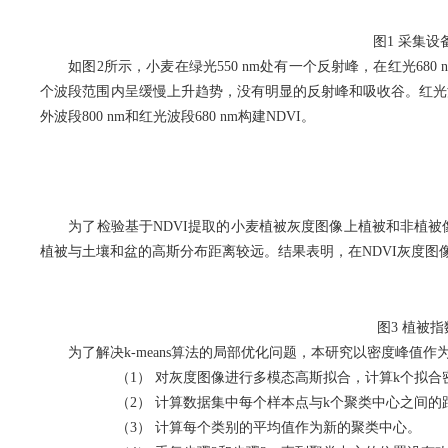
图
1
采集设
如图
2
所示，小麦在绿光
550 nm
处有一个反射峰，在红光
680 
个波段范围内呈缓慢上升趋势，没有明显的反射峰和吸收谷。红
光
外波段
800 nm
和红光波段
680 nm
构建
NDVI
。
为了检验基于
NDVI
提取的小麦植被灰度图像上植被和非植被
植被与土壤和盆的高斯分布距离较远。结果表明，在
NDVI
灰度图
图
3
植被指
为了解决
k-means
算法的局部优化问题，本研究以密度峰值作
（1）
对灰度图像进行多模态高斯拟合，计算
k
个拟合
（2）
计算数据集中每个样本点与
k
个聚类中心之间的
（3）
计算每个类别的平均值作为新的聚类中心。