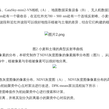
备。
GaiaSky-mini2-VN
相机（
A
）、地面数据采集设备（
B
）、无人机数据
nm
处有一个吸收谷，在近红外光
780 ~ 900 nm
处有一个连续反射峰。小麦
波段和近红外波段可以很好地指示植被与土壤的差异，结合它们构建的
图
2
小麦和土壤的典型反射率曲线
像素的分布，本研究制作了
NDVI
灰度图像的像素频率分布图（图
3
）。从
像中，植被像素与非植被像素可以很好地分离。
数灰度图像的像素分布。
NDVI
灰度图（
A
）、
NDVI
灰度图像像素分布的
为初始聚类中心点对算法进行改进。
DPK-means
算法流程如下所示：
密度峰值作为初始聚类中心进行搜索和计算。
距离，并将其划分为距离最小的聚类中心对应的类。