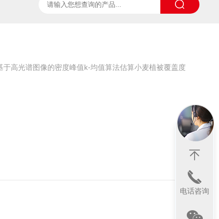
ter
太阳光诱导叶绿素荧光测试系统
SpecVIEW高光
基于高光谱图像的密度峰值k-均值算法估算小麦植被覆盖度
电话咨询