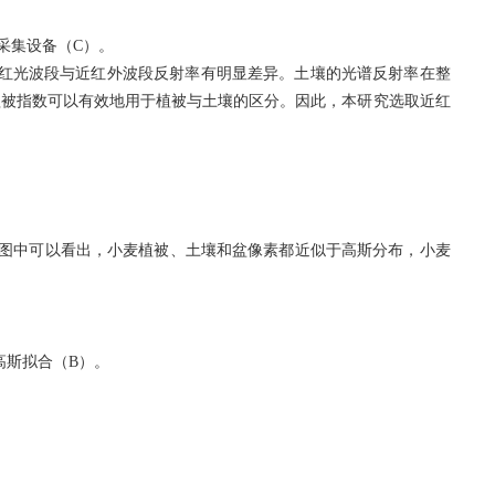
采集设备（
C
）。
红
光
波段与近红外波段反射率有明显差异。土壤的光谱反射率在整
植被指数可以有效地用于植被与土壤的区分。因此，本研究选取近红
图中可以看出，小麦植被、土壤和盆像素都近似于高斯分布，小麦
高斯拟合（
B
）。