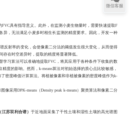
微信客服
的
F
VC
具有指导意义。此外，在监测小麦生物量时，需要快速提取
F
各异，无法满足小麦多时相生长监测的精度要求。因此，开发一种
光谱反射率的变化，会使像素二分法的阈值发生很大变化，从而使得
间存在时空差异时，提取的精度将显著降低。
督学习算法可以准确地提取
FVC
，将其应用于各种条件下收集的数
取精度的影响。然而，
k-means
算法对初始选择的质心点比较敏感，
加了密度峰值计算算法。将植被像素和非植被像素的密度峰值作为
k-
I
图像采用
DPK-means
（
Density peak k-means
）聚类算法和像素二分
（江苏双利合谱）
于近地面采集了干性土壤和湿性土壤的高光谱图