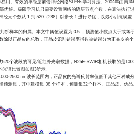
LM是一种简单易用、有效的单隐层前馈神经网络SLFNs学习算法。200
部优解。极限学习机只需要设置网络的隐层节点个数，在算法执行
个数从 1 到 520（288）以步长 1 进行寻优，以最小训练误差
判断样本的归
属。本文中阈值设置为 0.5 ，预测值小数点大于或等于
数除以正品皮的总数，正品皮识别错误率指数被错误分为正品皮的个
共520个波段的可见/近红外光谱数据，N25E-SWIR相机获取的是100
的光谱比较图如图3所示。
或1000-2500 nm波长范围内，正品皮的光谱反射率值低于其他
建模集和预测集，其中建模集 38 个样本，预测集32个样本。正品皮、伪