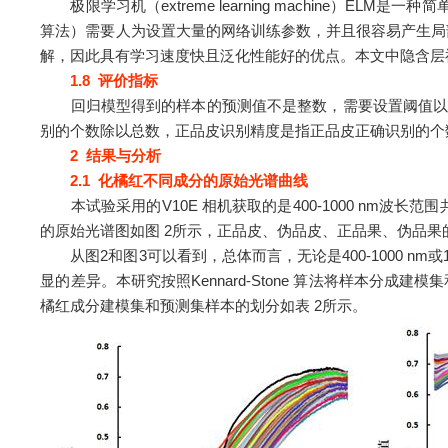
极限学习机（extreme learning machine）E
算法）需要人为设置大量的网络训练参数，并且很容易产生局
解，因此具有学习速度快且泛化性能好的优点。本文中隐含层神经元
1.8 评价指标
回归模型得到的样本的预测值不是整数，需要设置阈值以
别的个数除以总数，正品皮识别精度是指正品皮正确识别的个
2 结果与分析
2.1 化橘红不同成分的原始光谱曲线
本试验采用的V10E 相机获取的是400-1000 nm波长范围
的原始光谱图如图 2所示，正品皮、伪品皮、正品果、伪品果
从图2和图3可以看到，总体而言，无论是400-1000 nm
显的差异。本研究按照Kennard-Stone 算法将样本分成
橘红成分建模集和预测集样本的划分如表 2所示。