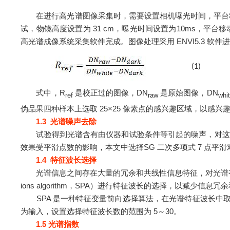
在进行高光谱图像采集时，需要设置相机曝光时间，平台移动
试，物镜高度设置为 31 cm，曝光时间设置为10ms，平台移动速度
高光谱成像系统采集软件完成。图像处理采用 ENVI5.3 
(1)
式中，
R
是校正过的图像，
DN
是原始图像，
DN
ref
raw
whi
伪品果四种样本上选取 25×
25
像素点的感兴趣区域，以感兴
1.3 光谱噪声去除
试验得到光谱含有由仪器和试验条件等引起的噪声，对这些
效果受平滑点数的影响，本文中选择SG 二次多项式 7 点平滑
1.4 特征波长选择
光谱信息之间存在大量的冗余和共线性信息特征，对光谱有效信息
ions algorithm，SPA）进行特征波长的选择，以减少
SPA 是一种特征变量前向选择算法，在光谱特征波长中取得
为输入，设置选择特征波长数的范围为 5～30。
1.5 光谱指数