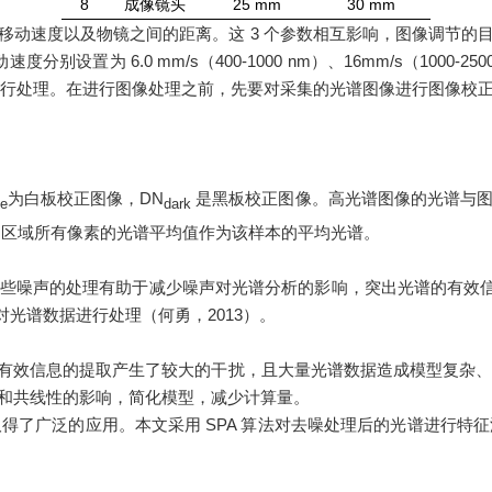
8
成像镜头
25 mm
30 mm
速度以及物镜之间的距离。这 3 个参数相互影响，图像调节的
分别设置为 6.0 mm/s（400-1000 nm）、16mm/s（10
软件进行处理。在进行图像处理之前，先要对采集的光谱图像进行图像校
为白板校正图像，
DN
是黑板校正图像。高光谱图像的光谱与
te
dark
趣区域所有像素的光谱平均值作为该样本的平均光谱。
噪声的处理有助于减少噪声对光谱分析的影响，突出光谱的有效信息
对光谱数据进行处理（何勇，2013）。
的提取产生了较大的干扰，且大量光谱数据造成模型复杂、计算量大的问题
信息冗余和共线性的影响，简化模型，减少计算量。
了广泛的应用。本文采用 SPA 算法对去噪处理后的光谱进行特征