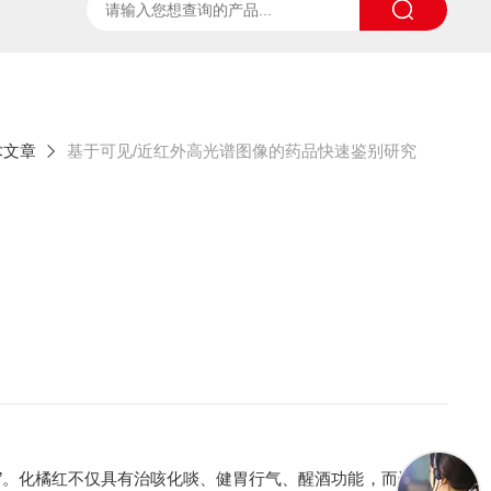
ter
太阳光诱导叶绿素荧光测试系统
SpecVIEW高光
术文章
基于可见/近红外高光谱图像的药品快速鉴别研究
”。化橘红不仅具有治咳化啖、健胃行气、醒酒功能，而还是人