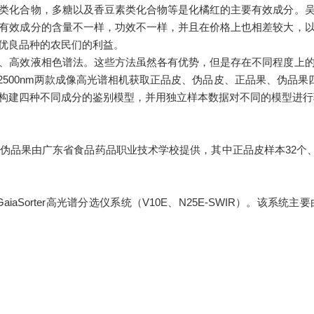
类化合物，多糖以及香豆素类化合物等是化橘红的主要有效成分。
有效成分的含量不一样，功效不一样，并且在价格上也相差较大，
优良品种的农民们的利益。
高效液相色谱法。这些方法虽然各有优势，但是存在不同程度上的
00-2500nm两款成像高光谱相机获取正品皮、伪品皮、正品果、伪品果
方法分别构建四种不同成分的鉴别模型，并用独立样本数据对不同的模型进
果由广东省食品药品职业技术学校提供，其中正品皮样本32个、正
Sorter高光谱分选仪系统（V10E、N25E-SWIR）。该系