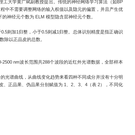
4年由南洋理工大学黄广斌副教授提出。传统的神经网络学习算法（如BP
过程中不需要调整网络的输入权值以及隐元的偏置，并且产生优
下的神经元个数为 ELM 模型隐含层神经元个数。
0.5则加1归整，小于0.5则减1归整。总体识别精度是指正确识
数除以正品皮的总数。
0-2500 nm波长范围共288个波段的近红外光谱数据，全部样本
三种成分的光谱曲线，从曲线变化趋势来看四种不同成分并没有十分明
品皮、正品果、伪品果分别赋值为 1、2、3、4（表 2），不同化