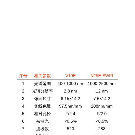
序号
相关参数
V10E
N25E-SWIR
1
光谱范围
400-1000 nm
1000-2500 nm
2
光谱分辨率
2.8 nm
12 nm
3
像面尺寸
6.15
×
14.2
7.6
×
14.2
4
倒线色散
97.5nm/mm
208nm/mm
5
相对孔径
F/2.4
F/2.0
6
杂散光
<0.5%
<0.5%
7
波段数
520
288