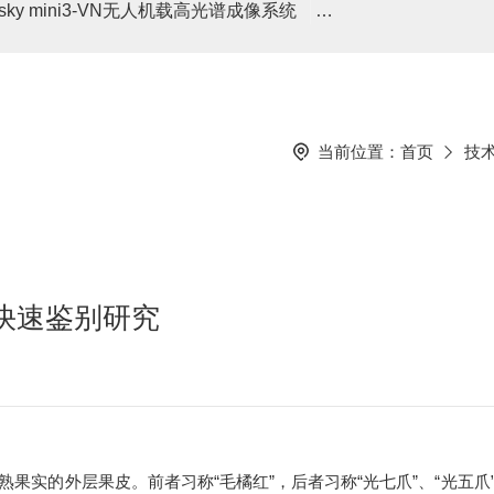
asky mini3-VN无人机载高光谱成像系统
高光谱分选仪GaiaSor
当前位置：
首页
技
快速鉴别研究
实的外层果皮。前者习称“毛橘红”，后者习称“光七爪”、“光五爪