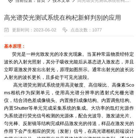
当前位置：
首页
技术文章
高光谱荧光测试系统在枸杞新鲜判别的应用
高光谱荧光测试系统在枸杞新鲜判别的应用
更新时间：2023-06-02
点击次数：1077
基本原理：
荧光是一种光致发光的冷发光现象。当某种常温物质经特定
波长的入射光照射，其分子吸收光能后从基态进入激发态，并且
立即退激发并发出出射光，原理如图所示。通常出射光的波长比
入射光的波长更长，且多处于可见光波段。
高光谱荧光测试系统使用高灵敏度、高信噪比、高像素Sco
ms相机作为探测单元，使用高光谱分辨率的透射式光栅光谱
仪，结合消色差成像镜头、内置推扫成像结构、内置调焦结构、
内置Shutter等单元完成采集系统的集成。大功率的氙灯光源作
为系统进行荧光信号检测的光源体，配合光波导、激发滤光片、
匀光棒、反射镜等结构完成样品激发光的传送，样品在激发光的
作用下会产生相应的荧光（发射）信号，在高光谱相机前端设计