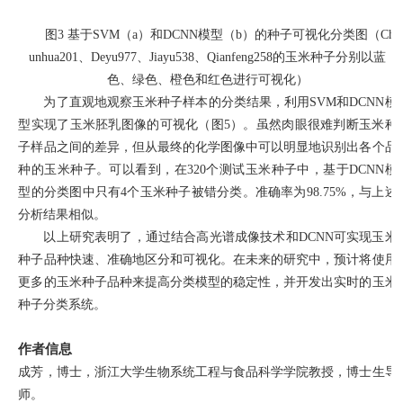
图
3
基于
SVM
（
a
）和
DCNN
模型（
b
）的种子可视化分类图（
Ch
unhua201
、
Deyu977
、
Jiayu538
、
Qianfeng258
的玉米种子分别以蓝
色、绿色、橙色和红色进行可视化）
为了直观地观察玉米种子样本的分类结果，利用
SVM
和
DCNN
模
型实现了玉米胚乳图像的可视化（图
5
）。虽然肉眼很难判断玉米种
子样品之间的差异，但从最终的化学图像中可以明显地识别出各个品
种的玉米种子。可以看到，在
320
个测试玉米种子中，基于
DCNN
模
型的分类图中只有
4
个玉米种子被错分类。准确率为
98.75%
，与上述
分析结果相似。
以上研究表明了，通过结合高光谱成像技术和
DCNN
可实现玉米
种子品种快速、准确地区分和可视化。在未来的研究中，预计将使用
更多的玉米种子品种来提高分类模型的稳定性，并开发出实时的玉米
种子分类系统。
作者信息
成芳，博士，浙江大学生物系统工程与食品科学学院教授，博士生导
师。