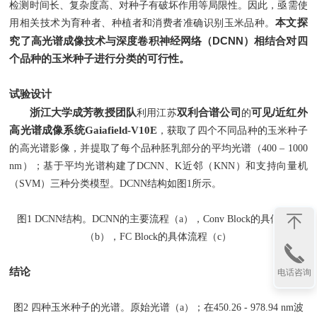
检测时间长、复杂度高、对种子有破坏作用等局限性。因此，亟需使
本文探
用相关技术为育种者、种植者和消费者准确识别玉米品种。
DCNN
究了高光谱成像技术与深度卷积神经网络（
）相结合对四
个品种的玉米种子进行分类的可行性。
试验设计
/
浙江大学成芳教授团队
双利合谱公司
可见
近红外
利用
江苏
的
高光谱成像系统
Gaiafield-V10E
，获取了四个不同品种的玉米种子
的高光谱影像，并提取了每个品种胚乳部分的平均光谱（
400 – 1000
nm
）；基于平均光谱构建了
DCNN
、
K
近邻（
KNN
）和支持向量机
（
SVM
）三种分类模型。
DCNN
结构如图
1
所示。
图
1 DCNN
结构。
DCNN
的主要流程（
a
），
Conv Block
的具体流程
（
b
），
FC Block
的具体流程（
c
）
结论
电话咨询
图
2
四种玉米种子的光谱。原始光谱（
a
）；在
450.26 - 978.94 nm
波