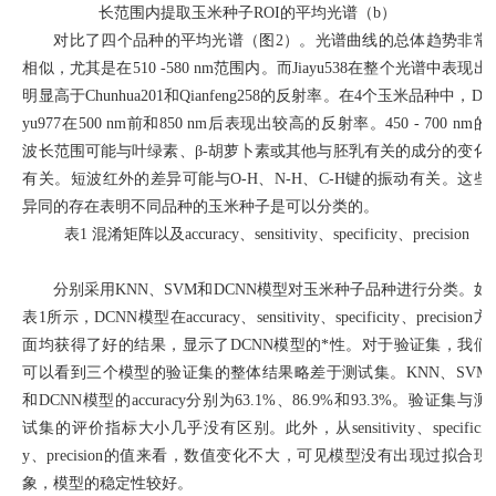
长范围内提取玉米种子
ROI
的平均光谱（
b
）
对比了四个品种的平均光谱（图
2
）。光谱曲线的总体趋势非常
相似，尤其是在
510 -580 nm
范围内。而
Jiayu538
在整个光谱中表现出
明显高于
Chunhua201
和
Qianfeng258
的反射率。在
4
个玉米品种中，
De
yu977
在
500 nm
前和
850 nm
后表现出较高的反射率。
450 - 700 nm
的
波长范围可能与叶绿素、
β-
胡萝卜素或其他与胚乳有关的成分的变化
有关。短波红外的差异可能与
O-H
、
N-H
、
C-H
键的振动有关。这些
异同的存在表明不同品种的玉米种子是可以分类的。
表
1
混淆矩阵以及
accuracy
、
sensitivity
、
specificity
、
precision
分别采用
KNN
、
SVM
和
DCNN
模型对玉米种子品种进行分类。如
表
1
所示，
DCNN
模型在
accuracy
、
sensitivity
、
specificity
、
precision
方
面均获得了好的结果，显示了
DCNN
模型的*性。对于验证集，我们
可以看到三个模型的验证集的整体结果略差于测试集。
KNN
、
SVM
和
DCNN
模型的
accuracy
分别为
63.1%
、
86.9%
和
93.3%
。验证集与测
试集的评价指标大小几乎没有区别。此外，从
sensitivity
、
specificit
y
、
precision
的值来看，数值变化不大，可见模型没有出现过拟合现
象，模型的稳定性较好。