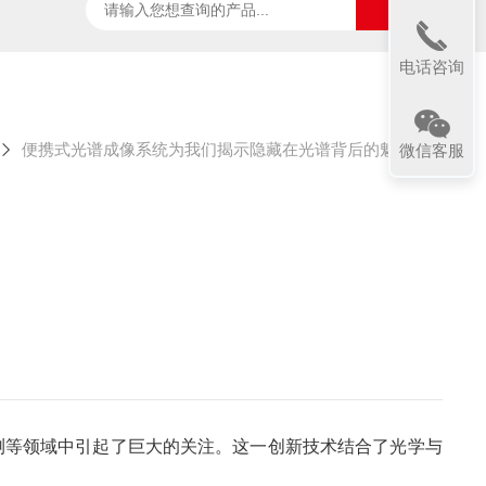
ter
太阳光诱导叶绿素荧光测试系统
SpecVIEW高光
电话咨询
便携式光谱成像系统为我们揭示隐藏在光谱背后的魅力
微信客服
测等领域中引起了巨大的关注。这一创新技术结合了光学与