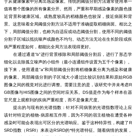
于从健康像素中分离出感染像素。传统的阈值分割方法通常使用单一
值将整个图像的所有像素分开。然而，严重和早期感染像素的颜色接
近背景和健康区域。成熟度较高的稻穗颜色也较深，接近病斑和背
景。这意味着全局阈值分割方法不适用于准确提取稻穗病斑。相比之
下，局部阈值分割，也称为自适应或动态阈值分割，使用不同的阈值
分割子区域以抵抗噪声或颜色不均匀。动态方法无论在生长阶段或疾
病严重程度如何，都能比全局方法表现得更好。
在通过通道“b"进行背景移除和局部阈值分割后，进行了形态学
细化以去除孤立噪声的小组件（最小连通组件设置为五千个像素）。
接下来，使用通道“a"和局部阈值分割将稻穗像素分离为感染和健康
的像素。局部阈值分割的子区域大小通过比较识别结果和原始RGB
图像之间的视觉对比进行调整。需要注意的是，该研究中并未考虑R
GB图像与HIS图像之间的空间对应关系。DS值是作为每个样本在器
官尺度上观察到的疾病严重程度，而不是像素尺度。
提出的与现有的光谱指数：针对不同病害的光谱指数理论上应
该针对特定的植物-病原相互作用，因为不同的宿主植物在遭受各种
感染时可能会表现出可区分的光谱响应。鉴于这种特异性，构建了R
SRD指数（RSRI）来表达RSRD的*特光谱特征。随着病情的发展，