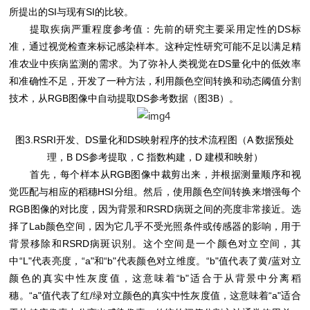
所提出的SI与现有SI的比较。
提取疾病严重程度参考值：先前的研究主要采用定性的DS标
准，通过视觉检查来标记感染样本。这种定性研究可能不足以满足精
准农业中疾病监测的需求。为了弥补人类视觉在DS量化中的低效率
和准确性不足，开发了一种方法，利用颜色空间转换和动态阈值分割
技术，从RGB图像中自动提取DS参考数据（图3B）。
图3.RSRI开发、DS量化和DS映射程序的技术流程图（A 数据预处
理，B DS参考提取，C 指数构建，D 建模和映射）
首先，每个样本从RGB图像中裁剪出来，并根据测量顺序和视
觉匹配与相应的稻穗HSI分组。然后，使用颜色空间转换来增强每个
RGB图像的对比度，因为背景和RSRD病斑之间的亮度非常接近。选
择了Lab颜色空间，因为它几乎不受光照条件或传感器的影响，用于
背景移除和RSRD病斑识别。这个空间是一个颜色对立空间，其
中“L"代表亮度，“a"和“b"代表颜色对立维度。“b"值代表了黄/蓝对立
颜色的真实中性灰度值，这意味着“b"适合于从背景中分离稻
穗。“a"值代表了红/绿对立颜色的真实中性灰度值，这意味着“a"适合