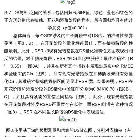
图7. DS与SIs之间的关系，包括回归线和R²值。绿色、蓝色和红色的
正方形分别代表抽穗、开花和灌浆阶段的样本。所有回归均具有统计
学意义（p值<0.001）
总体而言，每个SI在涉及的生长阶段中对DS估计的准确性差异
显著（图8，9）。在开花阶段的量化性能最佳，而在抽穗阶段的性
能最弱。此外，RSRI和现有光谱指数在DS量化准确性方面表现出相
反的结果。对于抽穗阶段，RSRI在DS量化中获得了最佳准确性（R
² = 0.65）（图8A），并且在所有五个指数中展现出最集中的RMSE
和验证R²的CIs（图9）。所有现有光谱指数在抽穗阶段未能有效量
化DS，其准确性指标的置信区间明显比RSRI宽。结果表明，RSRI在
开花阶段和灌浆阶段的DS量化中验证R²分别为0.84和0.78（图8B，
C），并且具有紧凑的置信区间指标（图9）。此外，现有光谱指数
在开花阶段对轻度RSRD严重度存在低估，而RSRI则没有这种情况
（图8）。RSRI在不同生长阶段的DS量化中表现最佳。
图8.使用基于SI的模型测量和估算的DS散点图，分别对应抽穗（左