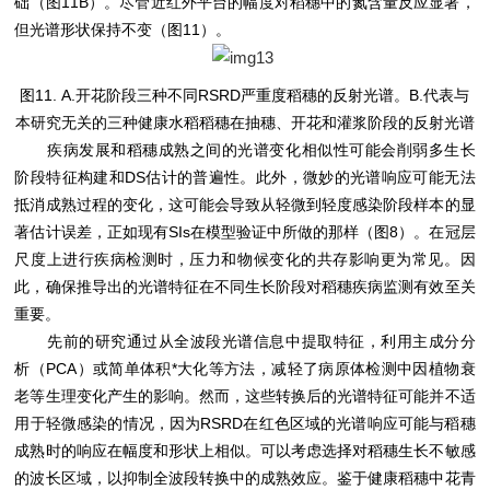
础（图11B）。尽管近红外平台的幅度对稻穗中的氮含量反应显著，
但光谱形状保持不变（图11）。
图11. A.开花阶段三种不同RSRD严重度稻穗的反射光谱。B.代表与
本研究无关的三种健康水稻稻穗在抽穗、开花和灌浆阶段的反射光谱
疾病发展和稻穗成熟之间的光谱变化相似性可能会削弱多生长
阶段特征构建和DS估计的普遍性。此外，微妙的光谱响应可能无法
抵消成熟过程的变化，这可能会导致从轻微到轻度感染阶段样本的显
著估计误差，正如现有SIs在模型验证中所做的那样（图8）。在冠层
尺度上进行疾病检测时，压力和物候变化的共存影响更为常见。因
此，确保推导出的光谱特征在不同生长阶段对稻穗疾病监测有效至关
重要。
先前的研究通过从全波段光谱信息中提取特征，利用主成分分
析（PCA）或简单体积*大化等方法，减轻了病原体检测中因植物衰
老等生理变化产生的影响。然而，这些转换后的光谱特征可能并不适
用于轻微感染的情况，因为RSRD在红色区域的光谱响应可能与稻穗
成熟时的响应在幅度和形状上相似。可以考虑选择对稻穗生长不敏感
的波长区域，以抑制全波段转换中的成熟效应。鉴于健康稻穗中花青