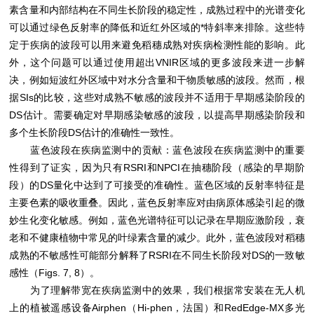
素含量和内部结构在不同生长阶段的稳定性，成熟过程中的光谱变化
可以通过绿色反射率的降低和近红外区域的*特斜率来排除。这些特
定于疾病的波段可以用来避免稻穗成熟对疾病检测性能的影响。此
外，这个问题可以通过使用超出VNIR区域的更多波段来进一步解
决，例如短波红外区域中对水分含量和干物质敏感的波段。然而，根
据SIs的比较，这些对成熟不敏感的波段并不适用于早期感染阶段的
DS估计。需要确定对早期感染敏感的波段，以提高早期感染阶段和
多个生长阶段DS估计的准确性一致性。
蓝色波段在疾病监测中的贡献：蓝色波段在疾病监测中的重要
性得到了证实，因为只有RSRI和NPCI在抽穗阶段（感染的早期阶
段）的DS量化中达到了可接受的准确性。蓝色区域的反射率特征是
主要色素的吸收重叠。因此，蓝色反射率应对由病原体感染引起的微
妙生化变化敏感。例如，蓝色光谱特征可以记录在早期应激阶段，衰
老和不健康植物中常见的叶绿素含量的减少。此外，蓝色波段对稻穗
成熟的不敏感性可能部分解释了RSRI在不同生长阶段对DS的一致敏
感性（Figs. 7, 8）。
为了理解带宽在疾病监测中的效果，我们根据常安装在无人机
上的植被遥感设备Airphen（Hi-phen，法国）和RedEdge-MX多光