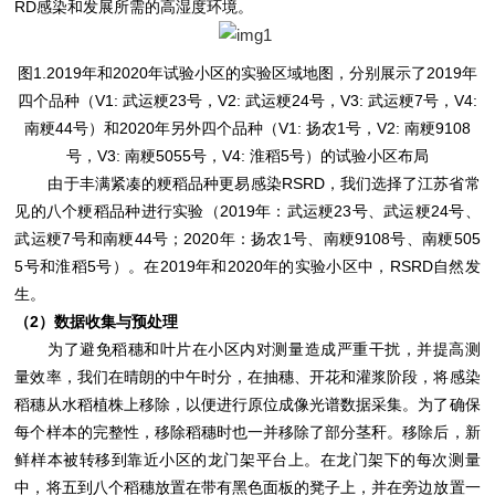
RD感染和发展所需的高湿度环境。
图1.2019年和2020年试验小区的实验区域地图，分别展示了2019年
四个品种（V1: 武运粳23号，V2: 武运粳24号，V3: 武运粳7号，V4:
南粳44号）和2020年另外四个品种（V1: 扬农1号，V2: 南粳9108
号，V3: 南粳5055号，V4: 淮稻5号）的试验小区布局
由于丰满紧凑的粳稻品种更易感染RSRD，我们选择了江苏省常
见的八个粳稻品种进行实验（2019年：武运粳23号、武运粳24号、
武运粳7号和南粳44号；2020年：扬农1号、南粳9108号、南粳505
5号和淮稻5号）。在2019年和2020年的实验小区中，RSRD自然发
生。
（2）数据收集与预处理
为了避免稻穗和叶片在小区内对测量造成严重干扰，并提高测
量效率，我们在晴朗的中午时分，在抽穗、开花和灌浆阶段，将感染
稻穗从水稻植株上移除，以便进行原位成像光谱数据采集。为了确保
每个样本的完整性，移除稻穗时也一并移除了部分茎秆。移除后，新
鲜样本被转移到靠近小区的龙门架平台上。在龙门架下的每次测量
中，将五到八个稻穗放置在带有黑色面板的凳子上，并在旁边放置一