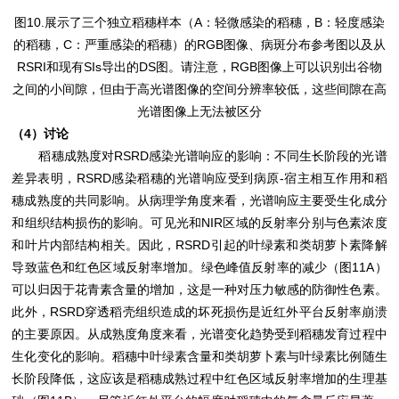
图10.展示了三个独立稻穗样本（A：轻微感染的稻穗，B：轻度感染
的稻穗，C：严重感染的稻穗）的RGB图像、病斑分布参考图以及从
RSRI和现有SIs导出的DS图。请注意，RGB图像上可以识别出谷物
之间的小间隙，但由于高光谱图像的空间分辨率较低，这些间隙在高
光谱图像上无法被区分
（4）讨论
稻穗成熟度对RSRD感染光谱响应的影响：不同生长阶段的光谱
差异表明，RSRD感染稻穗的光谱响应受到病原-宿主相互作用和稻
穗成熟度的共同影响。从病理学角度来看，光谱响应主要受生化成分
和组织结构损伤的影响。可见光和NIR区域的反射率分别与色素浓度
和叶片内部结构相关。因此，RSRD引起的叶绿素和类胡萝卜素降解
导致蓝色和红色区域反射率增加。绿色峰值反射率的减少（图11A）
可以归因于花青素含量的增加，这是一种对压力敏感的防御性色素。
此外，RSRD穿透稻壳组织造成的坏死损伤是近红外平台反射率崩溃
的主要原因。从成熟度角度来看，光谱变化趋势受到稻穗发育过程中
生化变化的影响。稻穗中叶绿素含量和类胡萝卜素与叶绿素比例随生
长阶段降低，这应该是稻穗成熟过程中红色区域反射率增加的生理基