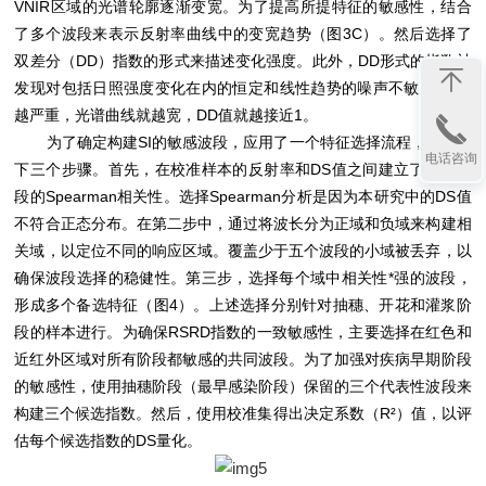
VNIR区域的光谱轮廓逐渐变宽。为了提高所提特征的敏感性，结合
了多个波段来表示反射率曲线中的变宽趋势（图3C）。然后选择了
双差分（DD）指数的形式来描述变化强度。此外，DD形式的指数被
发现对包括日照强度变化在内的恒定和线性趋势的噪声不敏感。DS
越严重，光谱曲线就越宽，DD值就越接近1。
为了确定构建SI的敏感波段，应用了一个特征选择流程，包括以
电话咨询
下三个步骤。首先，在校准样本的反射率和DS值之间建立了每个波
段的Spearman相关性。选择Spearman分析是因为本研究中的DS值
不符合正态分布。在第二步中，通过将波长分为正域和负域来构建相
关域，以定位不同的响应区域。覆盖少于五个波段的小域被丢弃，以
确保波段选择的稳健性。第三步，选择每个域中相关性*强的波段，
形成多个备选特征（图4）。上述选择分别针对抽穗、开花和灌浆阶
段的样本进行。为确保RSRD指数的一致敏感性，主要选择在红色和
近红外区域对所有阶段都敏感的共同波段。为了加强对疾病早期阶段
的敏感性，使用抽穗阶段（最早感染阶段）保留的三个代表性波段来
构建三个候选指数。然后，使用校准集得出决定系数（R²）值，以评
估每个候选指数的DS量化。