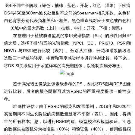
图4.不同生长阶段（绿色：抽穗，蓝色：开花，红色：灌浆）下疾病
DS与450至800nm波长处反射率之间的Spearman相关系数。灰色和
白色背景分别代表负相关和正相关。黑色垂直线对应于灰色或白色相
关域中的最大系数（上排：抽穗，中排：开花，下排：灌浆）
在整理用于植被胁迫监测的常用光谱指数（SIs）的线性回归R²
值之后，选择了排*前五的光谱指数（NPCI、CCI、PRI670、PSRI和
NDVI）与RSRI进行比较（表2）。分别从抽穗、开花和灌浆阶段各
选取三个稻穗的轻度、中度和重度感染样本进行映射比较。接下来，
将DS-SI关系应用于示范样本的高光谱图像，以绘制疾病分布图。
鉴于高光谱图像缺乏像素级参考的DS，因此将DS图与RGB图像
进行比较，后者的颜色阴影可以为RSRD的严重程度提供一般性参
考。
准确性评估：由于RSRD的感染和发展限制，2019年和2020年
实验期间不同生长阶段的病穗数量显著不平衡（表1）。因此，将两
年的所有样本汇总，以进行RSRI构建、模型校准和模型验证。汇总
的数据集被随机分为校准集（60%）和验证集（40%）。使用线性模