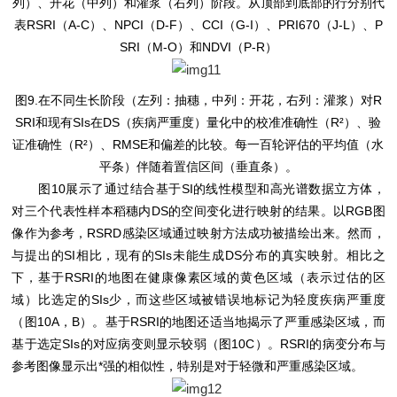
列）、开花（中列）和灌浆（右列）阶段。从顶部到底部的行分别代
表RSRI（A-C）、NPCI（D-F）、CCI（G-I）、PRI670（J-L）、P
SRI（M-O）和NDVI（P-R）
图9.在不同生长阶段（左列：抽穗，中列：开花，右列：灌浆）对R
SRI和现有SIs在DS（疾病严重度）量化中的校准准确性（R²）、验
证准确性（R²）、RMSE和偏差的比较。每一百轮评估的平均值（水
平条）伴随着置信区间（垂直条）。
图10展示了通过结合基于SI的线性模型和高光谱数据立方体，
对三个代表性样本稻穗内DS的空间变化进行映射的结果。以RGB图
像作为参考，RSRD感染区域通过映射方法成功被描绘出来。然而，
与提出的SI相比，现有的SIs未能生成DS分布的真实映射。相比之
下，基于RSRI的地图在健康像素区域的黄色区域（表示过估的区
域）比选定的SIs少，而这些区域被错误地标记为轻度疾病严重度
（图10A，B）。基于RSRI的地图还适当地揭示了严重感染区域，而
基于选定SIs的对应病变则显示较弱（图10C）。RSRI的病变分布与
参考图像显示出*强的相似性，特别是对于轻微和严重感染区域。