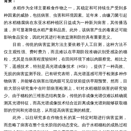
背景：
水稻作为全球主要粮食作物之一，其稳定和可持续生产受到多
种因素的威胁，包括病害、虫害和环境因素。近年来，由镰刀菌引起
的水稻穗腐病在东亚水稻种植区日益成为一种新兴病害，其传播迅
速，并可显著降低水稻产量和品质。此外，该病害产生的毒素还可能
影响食品安全，因此对其进行有效监测和防控具有重要意义。
目前，传统的病害监测方法主要依赖于人工目测，这种方法不
仅主观性强、费时费力，而且难以在早期阶段准确识别受感染的穗
粒，尤其是当病害程度较轻时，在田间环境下难以肉眼察觉。相比之
下，遥感技术，特别是高光谱成像技术（HSI），提供了一种高效、
无损的病害监测手段。已有研究表明，高光谱遥感可用于检测多种作
物病害，并能够在病害出现肉眼可见症状前提供早期预警。然而，目
前大部分研究集中在叶部病害检测上，针对水稻穗部病害的研究较
少。由于穗粒的三维形态结构复杂，传统的非成像光谱仪难以精确观
测其光谱特征，而高光谱成像技术结合近距离成像光谱则能够获取穗
部的空间和光谱信息，从而提高病害监测的精度。
此外，以往研究多在作物生长的某一特定时期进行病害监测，
而忽略了病害在整个生长阶段的动态变化。由于水稻穗粒的成熟过程