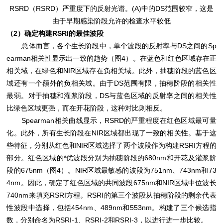
RSRD（RSRD）严重度下的反射光谱。(A)中的DS范围较窄，这是
由于早期感染阶段允许的检查水平较低
（2）确定构建RSRI的最佳波段
总体而言，各个生长阶段中，单个波段的反射率与DS之间的Sp
earman相关性显示出一致的趋势（图4）。在蓝色和红色区域存在正
相关域，在绿色和NIR区域存在负相关域。此外，抽穗阶段的蓝色区
域还有一个额外的负相关域。由于DS范围有限，抽穗阶段的相关性
最弱。对于抽穗和灌浆阶段，DS与蓝色区域的反射率之间的相关性
比绿色区域更强，而在开花阶段，这种对比则相反。
Spearman相关曲线显示，RSRD的严重程度在红色区域最可量
化。此外，所有生长阶段在NIR区域都出现了一致的相关性。基于这
些特征，分别从红色和NIR区域选择了两个波段作为构建RSRI方程的
部分。红色区域的*优波段分别为抽穗阶段的680nm和开花及灌浆阶
段的675nm（图4）。NIR区域最敏感的波段为751nm、743nm和73
4nm。因此，确定了红色区域的共同波段675nm和NIR区域中位波长
740nm来填充RSRI方程。RSRI的第三个波段从抽穗阶段的剩余代表
性波段中选择，包括454nm、489nm和553nm。构建了三个候选指
数，分别命名为RSRI-1、RSRI-2和RSRI-3，以进行进一步比较。