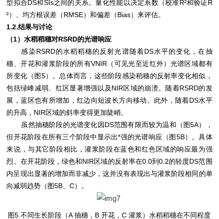
型拟合DS和SIs之间的关系。量化性能以决定系数（校准R²和验证R
²）、均方根误差（RMSE）和偏差（Bias）来评估。
1.2.结果与讨论
（1）水稻稻穗对RSRD的光谱响应
感染RSRD的水稻稻穗的反射光谱随着DS水平的变化，在抽
穗、开花和灌浆阶段的所有VNIR（可见光至近红外）光谱区域都有
所变化（图5）。总体而言，这些阶段感染稻穗的反射率变化相似，
包括绿峰减弱、红区显著增强以及NIR区域的崩溃。随着RSRD的发
展，蓝区也有所增加，红边向短波长方向移动。此外，随着DS水平
的升高，NIR区域的斜率变得更加陡峭。
虽然抽穗阶段的光谱变化因DS范围有限而较为温和（图5A），
但开花阶段在所有三个阶段中显示出*强的光谱响应（图5B）。具体
来说，与其它阶段相比，灌浆阶段在蓝色和红色区域的响应最为强
烈。在开花阶段，绿色和NIR区域的反射率在0.0到0.2的轻度DS范围
内呈现出显著的增加而非减少，这并没有表现出与灌浆阶段相同的单
向减弱趋势（图5B、C）。
图5.不同生长阶段（A 抽穗，B 开花，C 灌浆）水稻稻穗在不同程度