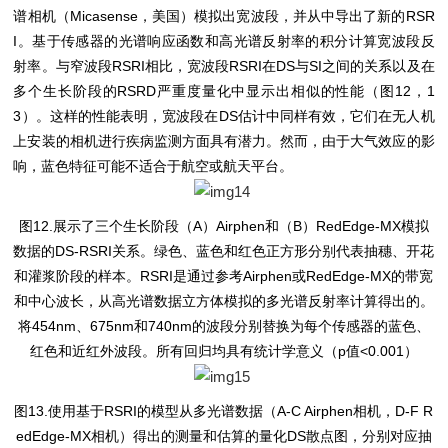
谱相机（Micasense，美国）模拟出宽波段，并从中导出了新的RSR
I。基于传感器的光谱响应函数和高光谱反射率的积分计算宽波段反
射率。与窄波段RSRI相比，宽波段RSRI在DS与SI之间的关系以及在
多个生长阶段的RSRD严重度量化中显示出相似的性能（图12，1
3）。这样的性能表明，宽波段在DS估计中同样有效，它们在无人机
上安装的相机进行疾病监测方面具有潜力。然而，由于大气效应的影
响，蓝色特征可能不适合于航空或航天平台。
图12.展示了三个生长阶段（A）Airphen和（B）RedEdge-MX模拟
数据的DS-RSRI关系。绿色、蓝色和红色正方形分别代表抽穗、开花
和灌浆阶段的样本。RSRI是通过参考Airphen或RedEdge-MX的带宽
和中心波长，从高光谱数据立方体模拟的多光谱反射率计算得出的。
将454nm、675nm和740nm的波段分别替换为每个传感器的蓝色、
红色和近红外波段。所有回归均具有统计学意义（p值<0.001）
图13.使用基于RSRI的模型从多光谱数据（A-C Airphen相机，D-F R
edEdge-MX相机）得出的测量和估算的量化DS散点图，分别对应抽