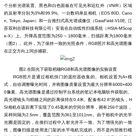
个分析光谱装置。黑色和白色面板在可见光和近红外（VNIR）区域
的反射率分别为3%和99.9%。一台数码单反相机（EOS 80D, Cano
n, Tokyo, Japan）和一台推扫式高光谱成像仪（GaiaField-V10E, 江
苏双利合谱科技有限公司）安装在自动线性扫描系统（HSIA-MScop
e-X）上。升降高度范围为250 ~ 1800毫米，扫描距离为1800毫米
（图2）。此外，为了保持一致的光照条件，RGB照片和高光谱图像
在正交方向上同步捕获。
图2.在阳光下获取稻穗RGB和高光谱图像的实验设置
RGB照片是通过相机快门的遥控器收集的。相机设置为A+模
式，自动调整曝光时间，并将图像质量设置为最大分辨率6000×400
0像素。高光谱图像是通过控制平台系统的笔记本电脑软件获取的。
高光谱镜头与稻穗之间的距离保持在0.4米。配备有42.8°的镜头，H
SI相机在该距离下实现了0.45毫米的空间分辨率，拥有256个波段，
采样间隔为2.5nm，覆盖范围为361至1011nm。由于相机中的光学
光圈是固定的，在推扫过程中入射光并不一致。为了增强光的一致
性，图像扫描是使用龙门架的水平电机完成的，而不是内部推扫模