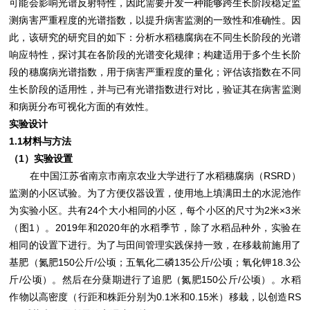
可能会影响光谱反射特性，因此需要开发一种能够跨生长阶段稳定监
测病害严重程度的光谱指数，以提升病害监测的一致性和准确性。因
此，该研究的研究目的如下：分析水稻穗腐病在不同生长阶段的光谱
响应特性，探讨其在各阶段的光谱变化规律；构建适用于多个生长阶
段的穗腐病光谱指数，用于病害严重程度的量化；评估该指数在不同
生长阶段的适用性，并与已有光谱指数进行对比，验证其在病害监测
和病斑分布可视化方面的有效性。
实验设计
1.1材料与方法
（1）实验设置
在中国江苏省南京市南京农业大学进行了水稻穗腐病（RSRD）
监测的小区试验。为了方便仪器设置，使用地上填满田土的水泥池作
为实验小区。共有24个大小相同的小区，每个小区的尺寸为2米×3米
（图1）。2019年和2020年的水稻季节，除了水稻品种外，实验在
相同的设置下进行。为了与田间管理实践保持一致，在移栽前施用了
基肥（氮肥150公斤/公顷；五氧化二磷135公斤/公顷；氧化钾18.3公
斤/公顷）。然后在分蘖期进行了追肥（氮肥150公斤/公顷）。水稻
作物以高密度（行距和株距分别为0.1米和0.15米）移栽，以创造RS