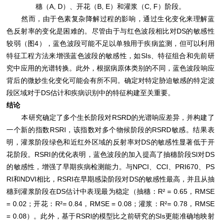
穗（A, D）、开花（B, E）和灌浆（C, F）阶段。
然而，由于色素复杂降解过程的影响，通过生化变化来理解蓝
色反射率的变化是困难的。尽管由于与红色波段相比对DS的敏感性
较弱（图4），蓝色波段可能不足以单独用于疾病监测，但可以利用
特征工程方法来增强蓝色波段的敏感性，如SIs、特征组合和先前研
究中应用的光谱转换。此外，根据病原体类别的不同，蓝色波段响应
背后的微妙生化变化可能会有所不同。确定对特定胁迫敏感的特定波
段区域对于DS估计和疾病识别中的特征构建至关重要。
结论
本研究确定了多个生长阶段对RSRD的光谱响应差异，并构建了
一个新的指数RSRI，该指数对多个物候阶段的RSRD敏感。结果表
明，灌浆阶段绿色和近红外区域的反射率对DS的敏感性显著低于开
花阶段。RSRI的优化表明，蓝色波段的加入提高了抽穗阶段SI对DS
的敏感性，增强了早期疾病检测能力。与NPCI、CCI、PRI670、PS
RI和NDVI相比，RSRI在早期感染阶段对DS的敏感性最高，并且从抽
穗到灌浆阶段在DS估计中表现最为稳定（抽穗：R² = 0.65，RMSE
= 0.02；开花：R²= 0.84，RMSE = 0.08；灌浆：R²= 0.78，RMSE
= 0.08）。此外，基于RSRI的模型比之前研究的SIs更能准确地映射