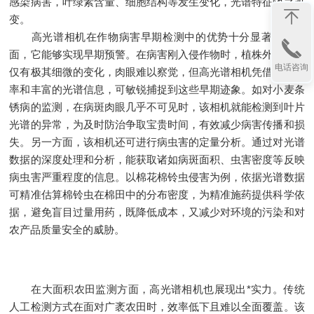
感染病害，叶绿素含量、细胞结构等发生变化，光谱特征随之改
变。
高光谱相机在作物病害早期检测中的优势十分显著。一方
面，它能够实现早期预警。在病害刚入侵作物时，植株外观可能
电话咨询
仅有极其细微的变化，肉眼难以察觉，但高光谱相机凭借高分辨
率和丰富的光谱信息，可敏锐捕捉到这些早期迹象。如对小麦条
锈病的监测，在病斑肉眼几乎不可见时，该相机就能检测到叶片
光谱的异常，为及时防治争取宝贵时间，有效减少病害传播和损
失。另一方面，该相机还可进行病虫害的定量分析。通过对光谱
数据的深度处理和分析，能获取诸如病斑面积、虫害密度等反映
病虫害严重程度的信息。以棉花棉铃虫侵害为例，依据光谱数据
可精准估算棉铃虫在棉田中的分布密度，为精准施药提供科学依
据，避免盲目过量用药，既降低成本，又减少对环境的污染和对
农产品质量安全的威胁。
在大面积农田监测方面，高光谱相机也展现出*实力。传统
人工检测方式在面对广袤农田时，效率低下且难以全面覆盖。该