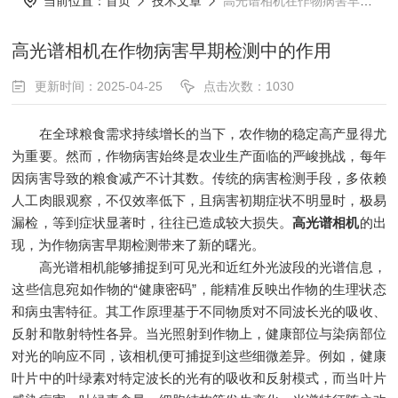
当前位置：
首页
技术文章
高光谱相机在作物病害早期检测中的作用
高光谱相机在作物病害早期检测中的作用
更新时间：2025-04-25
点击次数：1030
在全球粮食需求持续增长的当下，农作物的稳定高产显得尤
为重要。然而，作物病害始终是农业生产面临的严峻挑战，每年
因病害导致的粮食减产不计其数。传统的病害检测手段，多依赖
人工肉眼观察，不仅效率低下，且病害初期症状不明显时，极易
漏检，等到症状显著时，往往已造成较大损失。
高光谱相机
的出
现，为作物病害早期检测带来了新的曙光。
高光谱相机能够捕捉到可见光和近红外光波段的光谱信息，
这些信息宛如作物的“健康密码”，能精准反映出作物的生理状态
和病虫害特征。其工作原理基于不同物质对不同波长光的吸收、
反射和散射特性各异。当光照射到作物上，健康部位与染病部位
对光的响应不同，该相机便可捕捉到这些细微差异。例如，健康
叶片中的叶绿素对特定波长的光有的吸收和反射模式，而当叶片