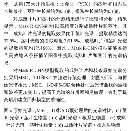
晚，从第175天开始生根；玉金香（YJX）的茎叶和根系生
长量最小，茎叶生长量约为0.8克，根系生长量约为0.1克。
对成熟叶片和茎叶的分割结果进行了比较和分析，结果
显示，Mask R-CNN能够以高精度分割成熟叶片和茎叶。其
中，成熟叶片光谱的提取效果优于茎叶光谱，提取精度达到
97.8%。茎叶光谱的提取精度为91.5%。成熟叶片和茎叶光谱
的提取精度均超过90%。因此，Mask R-CNN模型能够准确
且高效地从茶扦插苗图像中提取成熟叶片和茎叶的光谱信
息。
对Mask R-CNN模型提取的成熟叶片和枝条原始光谱分
别采用MSC、1-D和S-G算法进行预处理，如图5所示，与原
始光谱相比，MSC、1-D和S-G联合预处理后光谱曲线的波峰
和波谷更加突出，提高了光谱的分辨率和灵敏度，有利于提
高后期建立回归模型的准确性。
图5. 原始光谱与MSC、1D和S-G预处理后的光谱对比。(a) 茎
叶光谱 + 茎叶生物量；(b) 茎叶光谱 + 根系生物量；(c) 成熟
叶片光谱 + 茎叶生物量；(d) 成熟叶片光谱 + 根系生物量。