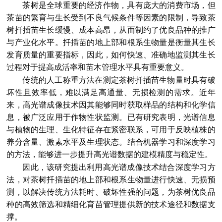
茶树是全球重要的经济作物，具有庞大的消费市场，但
茶苗的繁育与生长受到不良气候条件等因素的限制，导致茶
树扦插苗生长缓慢、成本高昂，从而制约了优良品种的推广
与产业化水平。扦插苗的地上部和根系生物量是衡量其生长
发育质量的重要指标，因此，如何快速、准确地监测其生长
过程对于提高成活率和苗木管理水平具有重要意义。
传统的人工称重方法在测定茶树扦插苗生物量时具有破
坏性且效率低，难以满足高通量、无损检测的需求。近年
来，高光谱成像技术因其能够同时获取样品的结构和化学信
息，被广泛应用于作物性状监测。已有研究表明，光谱信息
与植物的生理、生化特征存在紧密联系，可用于反映植株的
养分含量、激素水平及生理状态。结合机器学习和深度学习
的方法，能够进一步提升高光谱数据的建模精度与稳定性。
因此，该研究提出利用高光谱成像技术结合深度学习方
法，对茶树扦插苗的地上部和根系生物量进行快速、无损预
测，以解决传统方法耗时、破坏性强的问题，为茶树优良品
种的高效筛选和精细化育苗管理提供新的技术途径和数据支
撑。