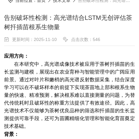
当前位置：
首页
技术文章
告别破坏性检测：高光谱结合LSTM无创评估茶树扦插苗根系生物量
告别破坏性检测：高光谱结合LSTM无创评估茶
树扦插苗根系生物量
更新时间：2025-11-10
点击次数：546
应用方向：
在本研究中，高光谱成像技术被应用于茶树扦插苗的生
长监测与建模，展现出在农业育种与智能管理中的广阔应用
前景。通过对叶片和嫩梢的高光谱反射数据采集，结合深度
学习可以在不破坏样本的前提下实现茶苗地上部和根系生物
量的快速、精准预测，解决根系难以直接测量的问题，为替
代传统耗时且破坏性的称重方法提供了有效途径。因此，高
光谱技术不仅能够为茶树优良品种的筛选和扦插苗的生长监
测提供可靠手段，还可为苗圃精细化管理和智能化育苗奠定
技术基础。
背景：