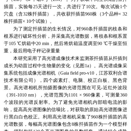
插苗，实验每25天进行一次，共进行了10次。每次试验1个
穴盘（含32株扦插苗），共收获扦插苗960株（3个品种× 32
株扦插苗× 10个试验）。
为了测定扦插苗的生长情况，对960条扦插苗的枝条和
根系进行破坏性分析，并采集高光谱数据，将枝条和根系置
于105 ℃烘箱中20 min，然后将烘箱温度调至90 ℃干燥至恒
重，最后用电子秤记录重量
本研究采用了高光谱成像技术来监测茶扦插苗从扦插到
成长为幼苗过程中生物量的变化（见图1a）。高光谱成像采
集系统包括成像光谱相机（Gaia field pro-v10，江苏双利合谱
技术有限公司），四个卤素灯、电脑、校正白板、黑色背
景。高光谱相机所拍摄图像的光谱范围在可见-近红外波段
（391-1010 nm），光谱范围为1101 × 960像素，可测量360
个波段的光谱反射率。为了避免光谱相机内部暗电流的影
响，提高高光谱图像的信噪比，对获取的原始高光谱图像进
行黑白白色校正。利用高光谱相机采集了960株扦插苗的高
光谱数据，每幅高光谱图像包含8株扦插苗作为一个模型样