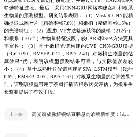
G滤波和1-D对光谱进行预处理，并通过UVE、CARS和SPA
筛选特征波段。最后，采用CNN-GRU网络构建茎叶和根系
生物量的预测模型。研究结果表明：（1）Mask R-CNN能精
确提取成熟叶片（精确率=97.8%）和嫩梢（精确率=91.5%）
的光谱特征；（2）通过UVE方法筛选获得的嫩梢（212个）
和根系（105个）生物量特征波段，较CARS和SPA方法更具
丰富性；（3）基于嫩梢光谱构建的UVE+CNN-GRU模型
（Rp²=0.90，RMSEP=0.12，RPD=2.43）对嫩梢生物量的估
算效果*优，表明该模型预测结果可靠，与实际值误差较
小；（4）基于成熟叶片光谱构建的SPA+LSTM模型（Rp²=
0.65，RMSEP=0.05，RPD=1.67）对根系生物量的估算效果*
佳，证明该模型可用于茶树扦插苗根系状况评估，为根系生
长监测提供了有效手段。
高光谱成像解锁结直肠息肉诊断新维度：试点研究取得积极成果
上一条