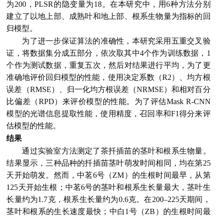
为200，PLSR的隐变量为18。在本研究中，用6种方法分别
建立了以地上部、成熟叶和地上部、根系生物量为指标的回
归模型。
为了进一步保证算法的准确性，本研究采用五重交叉验
证，将数据集分成五部分，依次取其中4个作为训练数据，1
个作为测试数据，重复五次，然后对结果进行平均，为了更
准确地评价回归模型的性能，使用决定系数（R2）、均方根
误差（RMSE）、归一化均方根误差（NRMSE）和相对百分
比偏差（RPD）来评价模型的性能。为了评估Mask R-CNN
模型的光谱信息提取性能，使用精度，召回率和F1得分来评
估模型的性能。
结果
通过实验室方法测定了茶扦插苗的茎叶和根系生物量。
结果显示，三种品种的扦插苗茎叶萌发时间相同，均在第25
天开始萌发。然而，中茗6号（ZM）的生根时间最早，从第
125天开始生根；中茗6号的茎叶和根系生长量最大，茎叶生
长量约为1.7克，根系生长量约为0.6克。在200–225天期间，
茎叶和根系的生长速度最快；中白1号（ZB）的生根时间最