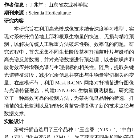
作者信息：
丁兆堂；山东省农业科学院
期刊来源：
Scientia Horticulturae
研究内容
本研究旨在利用高光谱成像技术结合深度学习模型，实
现对茶树扦插苗地上部和根系生物量的快速、无损与精准预
测，以解决传统人工称重方法破坏性强、效率低的问题。研
究过程中，首先采集不同生长阶段茶树扦插苗叶片与嫩梢的
高光谱反射数据，并对光谱数据进行预处理，以去除噪声和
散射效应并增强光谱与生理指标的相关性。随后，提取关键
光谱特征波段，减少冗余信息并突出与生物量密切相关的变
量。在建模环节，利用 Mask R-CNN 网络对扦插苗进行图像
与光谱特征融合，构建CNN-GRU生物量预测模型。研究建
立了一种高效可靠的检测方法，为茶树优良品种的筛选、扦
插苗的生长监测以及智能化育苗管理提供了新的技术途径与
数据支撑。
实验设计
茶树扦插苗选用了三个品种：‘玉金香（YJX）’、‘中白1
号（ZB）’和‘中茗6号（ZM）’。为了获取不同生长期的茶扦