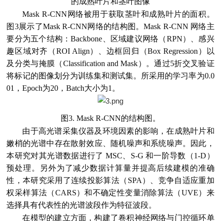
的成熟叶片和茎叶图像
Mask R-CNN网络被用于获取茎叶和成熟叶片的面积。
图3展示了Mask R-CNN网络的结构图。Mask R-CNN 网络主
要分为五个结构：Backbone、区域建议网络（RPN）、感兴
趣区域对齐（ROI Align）、边框回归（Box Regression）以
及分类与掩膜（Classification and Mask）。通过5折交叉验证
将标记的图像划分为训练集和测试集。所采用的学习率为0.0
01，Epoch为20，Batch大小为1。
图3. Mask R-CNN的结构图。
由于高光谱采集仪器及环境因素的影响，在成熟叶片和
嫩梢的光谱中存在散射效应、随机噪声和系统噪声。因此，
本研究对其光谱数据进行了 MSC、S-G 和一阶导数（1-D）
预处理。另外为了减少数据计算量并提高后续建模的准确
性，本研究采用了连续投影算法（SPA）、竞争自适应重加
权采样算法（CARS）和不确定性变量消除算法（UVE）来
选择具有代表性的光谱波段作为特征波段。
在模型的建立方面，构建了卷积神经网络与门控循环单