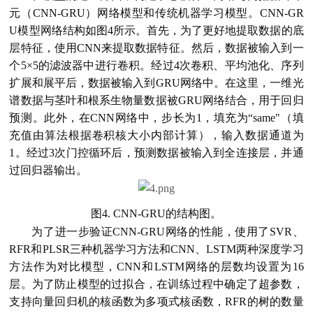
元（CNN-GRU）网络模型和传统机器学习模型。CNN-GR
U模型网络结构如图4所示。首先，为了更好地提取数据的底
层特征，使用CNN来提取数据特征。然后，数据被输入到一
个5×5的滤波器中进行卷积。经过4次卷积、平均池化、序列
扩展和展平后，数据被输入到GRU网络中。在这里，一维光
谱数据与茎叶和根系生物量数据被GRU网络结合，用于回归
预测。此外，在CNN网络中，步长为1，填充为“same"（填
充值由算法根据卷积核大小内部计算），输入数据通道为
1。经过3次门控循环后，预测数据被输入到全连接层，并通
过回归器输出。
图4. CNN-GRU的结构图。
为了进一步验证CNN-GRU网络的性能，使用了SVR、
RFR和PLSR三种机器学习方法和CNN、LSTM两种深度学习
方法作为对比模型，CNN和LSTM网络的层数均设置为16
层。为了防止模型的过拟合，在训练过程中确定了超参数，
支持向量回归机的核函数为多项式核函数，RFR的树的数量