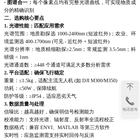
· 图谱合一：
每个像素点均有完整光谱曲线，可实现物质成
分的精确识别
二、选购核心要点
1. 光谱性能：匹配应用需求
光谱范围：地质勘探选 1000-2400nm (短波红外)；农业、环
境监测选 400-1700nm (可见 - 近红外 + 短波红外)
光谱分辨率：地质精细勘探≥2.5nm；常规监测 3.5-5nm；科
研级 < 1nm
光谱通道数：≥448 个通道可满足大多数分析需求
2. 平台适配：确保飞行稳定
重量：≤1.5kg，适配主流无人机 (如 DJI M300/M350)
功耗：≤50W，保障续航
防护等级：≥IP54，适应恶劣天气
3. 数据质量与处理
电话咨询
信噪比：越高越好，确保弱信号检测能力
校准能力：支持光谱、辐射度、反射率全流程校正
数据格式：兼容 ENVI、MATLAB 等第三方软件
实时性：应急监测需支持实时回传与反演