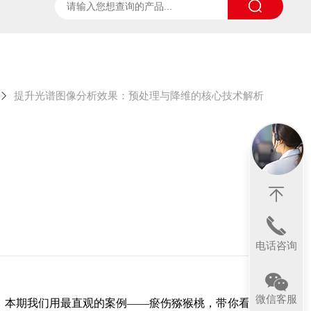
ter
太阳光诱导叶绿素荧光测试系统
SpecVIEW高光
提升光谱图像分析效果：预处理与降维的核心技术解析
电话咨询
微信客服
维。本期我们用最直观的案例——瘀伤猕猴桃，带你看看原始