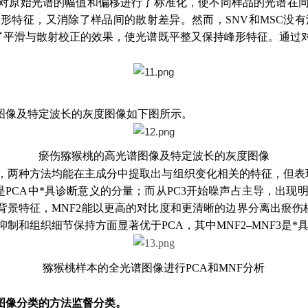
则对原始光谱的幅值和偏移进行了标准化，使不同样品的光谱在同
特征，又消除了样品间的散射差异。然而，SNV和MSC没有消除
了平滑与散射校正的效果，使光谱既平整又保持峰形特征。通过
图像及特定波长的灰度图像如下图所示。
瘀伤猕猴桃的高光谱图像及特定波长的灰度图像
现，两种方法均能在主成分中提取出与组织变化相关的特征，但表现
是PCA中*具诊断意义的分量；而从PC3开始噪声占主导，出现
织背景特征，MNF2能以更高的对比度和更清晰的边界分离出瘀伤
制和组织细节保持方面显著优于PCA，其中MNF2–MNF3是*
猕猴桃样本的全光谱图像进行PCA和MNF分析
图像分类的方法监督分类。