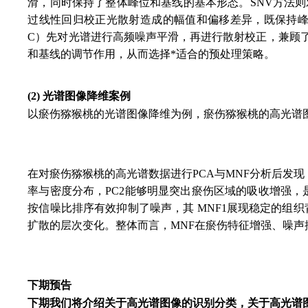
滑，同时保持了整体峰位和基线的基本形态。SNV方法
过线性回归校正光散射造成的幅值和偏移差异，既保持峰形
C）先对光谱进行高频噪声平滑，再进行散射校正，兼顾
和基线的调节作用，从而选择*适合的预处理策略。
(2) 光谱图像降维案例
以瘀伤猕猴桃的光谱图像降维为例，瘀伤猕猴桃的高光谱
在对瘀伤猕猴桃的高光谱数据进行PCA与MNF分析后发
率与密度分布，PC2能够明显突出瘀伤区域的吸收增强，
按信噪比排序有效抑制了噪声，其 MNF1展现稳定的组
扩散的层次变化。整体而言，MNF在瘀伤特征增强、噪声抑
下期预告
下期我们将介绍关于高光谱图像的识别分类，关于高光谱