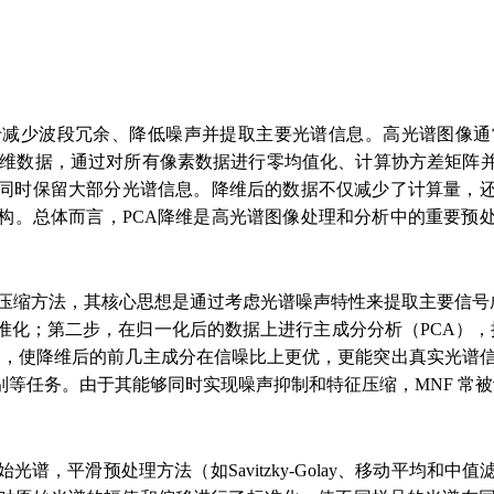
于减少波段冗余、降低噪声并提取主要光谱信息。高光谱图像
为高维数据，通过对所有像素数据进行零均值化、计算协方差矩阵
同时保留大部分光谱信息。降维后的数据不仅减少了计算量，
构。总体而言，PCA降维是高光谱图像处理和分析中的重要预
压缩方法，其核心思想是通过考虑光谱噪声特性来提取主要信号
准化；第二步，在归一化后的数据上进行主成分分析（PCA），
结构，使降维后的前几主成分在信噪比上更优，更能突出真实光谱
等任务。由于其能够同时实现噪声抑制和特征压缩，MNF 常
谱，平滑预处理方法（如Savitzky-Golay、移动平均和