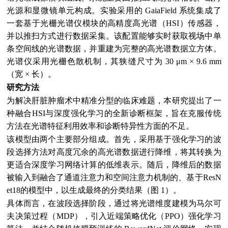
光源和显微镜单元构成。实验采用的 GaiaField 系统集成了
一套基于光栅光谱仪模块的高精度高光谱（HSI）传感器，
并以推扫方式进行数据采集。该配置能够实时获取视场中单
条空间线的光谱数据，并重建为完整的高光谱数据立方体。
光谱仪采用光栅色散机制，其狭缝尺寸为 30 μm × 9.6 mm
（宽 × 长）。
研究方法
为解决肝脏肿瘤术中精准分型的临床难题，本研究提出了一
种融合HSI与深度强化学习的全新诊断框架，旨在克服传统
方法在光谱特征利用效率和诊断特异性方面的不足。
该模型由两个主要部分组成。首先，采用基于强化学习的波
段选择方法对高度冗余的高光谱数据进行降维，将其转换为
更适合深度学习网络计算的低维表示。随后，降维后的数据
被输入到融合了通道注意力和空间注意力机制的、基于ResN
et18的模型中，以生成最终的分类结果（图 1）。
具体而言，在波段选择阶段，通过将光谱维度建模为马尔可
夫决策过程（MDP），引入近端策略优化（PPO）强化学习