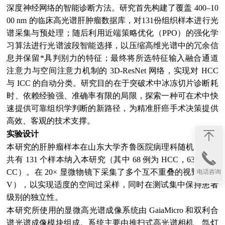
深度神经网络的智能诊断方法。研究首先构建了覆盖 400–10
00 nm 的临床高光谱肝肿瘤数据库，对131份组织样本进行光
谱采集与预处理；随后利用近端策略优化（PPO）的强化学
习算法进行光谱波段智能选择，以压缩高维光谱中的冗余信
息并保留*具判别力的特征；最终将所选特征输入融合通道
注意力与空间注意力机制的 3D-ResNet 网络，实现对 HCC
与 ICC 的自动分类。研究目的在于突破术中冰冻切片诊断耗
时、依赖经验强、准确率有限的局限，探索一种可在术中快
速提供可靠组织学判断的新路径，为精准肝癌手术决策提供
高效、客观的技术支撑。
实验设计
本研究的肝肿瘤样本在山东大学齐鲁医院病理科随机获取。
共有 131 个样本纳入本研究（其中 68 例为 HCC，63 例为 I
CC）。在 20× 显微物镜下采集了多个互不重叠的视野（FO
电话咨询
V），以实现适度的空间过采样，同时在测试集中保持患者
级别的独立性。
本研究所使用的显微高光谱成像系统由 GaiaMicro 和双利合
谱光谱成像模块组成。系统主要由推扫式高光谱相机、氙灯