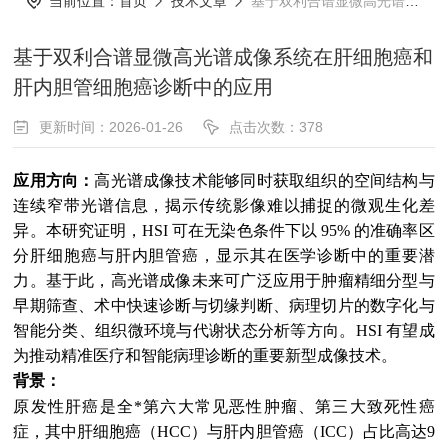
当前位置：
首页
技术文章
基于双利合谱显微高光谱成像系统在肝细胞癌和肝内胆管细胞癌诊断中的应用
基于双利合谱显微高光谱成像系统在肝细胞癌和
肝内胆管细胞癌诊断中的应用
更新时间：2026-01-26
点击次数：378
应用方向：
高光谱成像技术能够同时获取组织的空间结构与
连续窄带光谱信息，揭示传统影像难以捕捉的微观生化差
异。本研究证明，HSI 可在无染色条件下以 95% 的准确率区
分肝细胞癌与肝内胆管癌，显示其在医学诊断中的重要潜
力。基于此，高光谱成像未来可广泛应用于肿瘤精细分型与
早期筛查、术中快速诊断与切缘判断、病理切片的数字化与
智能分类、组织微环境与代谢状态分析等方向。HSI 有望成
为推动精准医疗和智能病理诊断的重要新型成像技术。
背景：
原发性肝癌是全*第六大常见恶性肿瘤、第三大致死性癌
症，其中肝细胞癌（HCC）与肝内胆管癌（ICC）占比高达9