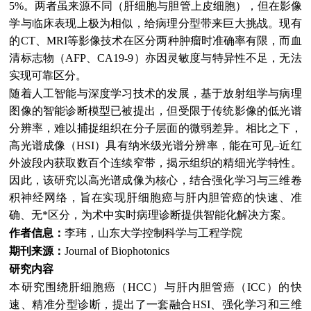
5%。两者虽来源不同（肝细胞与胆管上皮细胞），但在影像
学与临床表现上极为相似，给病理分型带来巨大挑战。现有
的CT、MRI等影像技术在区分两种肿瘤时准确率有限，而血
清标志物（AFP、CA19-9）亦因灵敏度与特异性不足，无法
实现可靠区分。
随着人工智能与深度学习技术的发展，基于放射组学与病理
图像的智能诊断模型已被提出，但受限于传统影像的低光谱
分辨率，难以捕捉组织在分子层面的微弱差异。相比之下，
高光谱成像（HSI）具有纳米级光谱分辨率，能在可见–近红
外波段内获取数百个连续窄带，揭示组织的精细光学特性。
因此，该研究以高光谱成像为核心，结合强化学习与三维卷
积神经网络，旨在实现肝细胞癌与肝内胆管癌的快速、准
确、无*区分，为术中实时病理诊断提供智能化解决方案。
作者信息：
李玮，山东大学控制科学与工程学院
期刊来源：
Journal of Biophotonics
研究内容
本研究围绕肝细胞癌（HCC）与肝内胆管癌（ICC）的快
速、精准分型诊断，提出了一套融合HSI、强化学习和三维