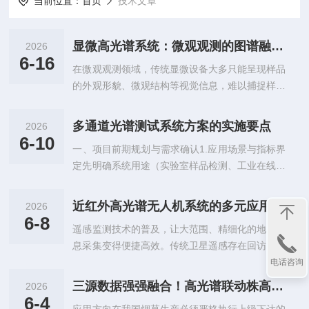
当前位置：
首页
技术文章
显微高光谱系统：微观观测的图谱融合技术设备
2026
6-16
在微观观测领域，传统显微设备大多只能呈现样品
的外观形貌、微观结构等视觉信息，难以捕捉样品
内部的成分特性与物质差异，存在一定的观测局
限。显微高光谱系统作为融合两种光学技术的新型
多通道光谱测试系统方案的实施要点
2026
检测设备，将显微成像的空间观测能力与高光谱的
6-10
一、项目前期规划与需求确认1.应用场景与指标界
光谱分析能力相结合，实现了微观样本形貌、成
定先明确系统用途（实验室样品检测、工业在线监
分、特性的同步检测，为多领域微观样本分析提供
测、光学器件标定、环境分析等），确定通道数
了全新的技术路径。这套系统的核心优势在于独特
量、测点分布、光谱波段范围、分辨率、灵敏度、
的“图谱合一”检测模式，打破了传统单一观测技术
近红外高光谱无人机系统的多元应用
2026
采样速率核心技术指标。区分并行同步采集、分时
的壁垒。普通显微镜仅能完成微米级的形态成像，
6-8
遥感监测技术的普及，让大范围、精细化的地表信
轮询采集模式，明确是否要求多通道时序严格对
无法区分外观相似但成分不同的物质；常规光谱...
息采集变得便捷高效。传统卫星遥感存在回访周期
齐。同时界定工况环境：常温实验室、高温/高湿/
长、空间分辨率有限的问题，固定式监测设备覆盖
电话咨询
粉尘工业现场、户外强光环境等，作为硬件选型依
范围较小，难以适配灵活化、高频次的实地勘测需
据。2.通道布局与测点规划根据检测对象完成测点
三源数据强强融合！高光谱联动株高、叶氮指标助力烟田数字化估产体系
2026
求。近红外高光谱无人机系统将低空飞行平台与高
点位、光路走向、通道分组设计。规避测点之间光
6-4