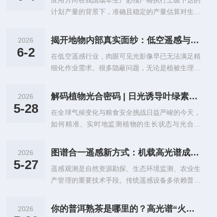
应用方向在我国烟草生产必须严格执行上级下达的
光谱传感技术相结合，依托近红外波段的光谱识别
路交叉、电磁干扰；长距离布线场景区分光...
计划产量的背景下，准确且稳定的产量估算对生产
能力，捕捉地表物质的细微光谱差异，实现非接触
管理具有重要意义。本文提出多源数据融合策略，
式、高精度的全域监测，是目前低空遥感领域实用
构建烟草产量估算模型：数据包括无人机（UAV）
性较强的勘测设备。整套系统由无人机飞行平台、
揭开地物内部真实面纱：低空遥感与近红外无人机高光谱成像结合的魅力
2026
机载高光谱特征（HF）、田间采集的生物物理参
三轴稳定云台、近红外高光谱成像仪、定位数据模
6-2
在低空遥感行业，肉眼可见光影像早已无法满足精
数（BPP）以及实验室测定的生化参数（BCP）。
块与后台分析软件组成，各部件协同完成数据...
细化作业需求。很多隐蔽问题，无论是植被生理胁
考虑不同生育期的作物状态共同影响最终产量，模
迫、水体隐性污染，还是土壤成分差异，都无法通
型采用两类典型循环神经网络（RNN）——LSTM
过普通航拍识别。而近红外高光谱技术，凭借*有
与GRU，并以随机森林（RF）作为基线。针对跨
解码植物光合密码 | 日光诱导叶绿素荧光系统重塑生态与农业监测
2026
的物质识别能力，成为当前低空遥感领域的刚需技
年度数据时间维度不一致问题，设计一维卷积自编
5-28
在全球气候变化与粮食安全挑战日益严峻的今天，
术。从专业角度来讲，高光谱的核心优势，是捕捉
码器（AEC1D）以统一输入...
如何精准、实时地监测植物的生长状态与光合效
人眼不可见的光谱信息。不同于普通多光谱设备的
率，已成为农业生产、生态研究与碳汇评估领域亟
离散波段采集，高光谱可输出连续窄波段数据，每
待解决的核心问题。传统基于植被绿度指数（如N
一个地面像素都拥有专属“光谱指纹”。尤其是900–
图谱合一遥感新方式：机载高光谱成像系统的技术实践
2026
DVI）的遥感技术，虽然应用广泛，但始终面临
1700nm近红外区间，对有机质、水分、矿物成
5-27
遥感观测是自然资源勘探、生态环境监测、农业生
着"只能看表象，无法探本质"的瓶颈。而日光诱导
分、植被内部结构敏感度*高，也是...
产管理的重要技术手段。传统遥感设备多依赖普通
叶绿素荧光技术的出现，为我们打开了一扇直接窥
光学成像或多光谱探测，仅能获取地表外观影像与
探植物光合作用内部机理的全新窗口。从"看绿
少量波段数据，难以识别地物内部的理化特征。机
度"到"测光合"：SIF技术的本质突破植物的光合作
你的普洱熟茶是哪里的？高光谱“火眼金睛”联手卷积神经网络，一测便知
2026
载高光谱成像系统是搭载于飞行器平台的新型遥感