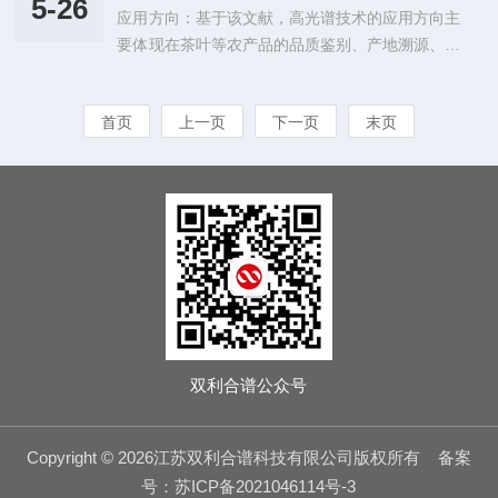
用是地球上最重要的生化反应，它不仅支撑着几乎
5-26
应用方向：基于该文献，高光谱技术的应用方向主
设备，融合成像技术与光谱探测技术，可同步采集
所有生命的能量需求，也是整个碳循环环...
要体现在茶叶等农产品的品质鉴别、产地溯源、防
地表空间影像与精细化光谱数据，实现从“视觉观
伪识别和质量分级等方面。具体而言，高光谱成像
测”到“成分识别”的升级，成为低空遥感领域的主流
能够同时获取茶叶的光谱与空间信息，可用于识别
装备。该系统依托精细分光与图谱融合原理完成探
首页
上一页
下一页
末页
不同产区普洱熟茶之间由生长环境、加工方式和化
测工作。设备通过光学镜头采集地表反射光线，利
学组成差异所带来的特征差别，从而实现茶叶产地
用光栅、棱镜等分光组件，将自然光拆解...
的快速、无损判别；同时，这种技术也适合用于地
理标志农产品真伪鉴别、市场掺假检测以及品质一
致性评价。文中还表明，将高光谱与卷积神经网络
等智能算法结合后，可进一步提升复杂农产品识别
的精度与泛化能力，因此其应用不仅限于茶叶...
双利合谱公众号
Copyright © 2026江苏双利合谱科技有限公司版权所有
备案
号：苏ICP备2021046114号-3