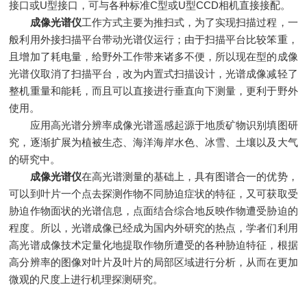
接口或U型接口，可与各种标准C型或U型CCD相机直接接配。
成像光谱仪
工作方式主要为推扫式，为了实现扫描过程，一
般利用外接扫描平台带动光谱仪运行；由于扫描平台比较笨重，
且增加了耗电量，给野外工作带来诸多不便，所以现在型的成像
光谱仪取消了扫描平台，改为内置式扫描设计，光谱成像减轻了
整机重量和能耗，而且可以直接进行垂直向下测量，更利于野外
使用。
应用高光谱分辨率成像光谱遥感起源于地质矿物识别填图研
究，逐渐扩展为植被生态、海洋海岸水色、冰雪、土壤以及大气
的研究中。
成像光谱仪
在高光谱测量的基础上，具有图谱合一的优势，
可以到叶片一个点去探测作物不同胁迫症状的特征，又可获取受
胁迫作物面状的光谱信息，点面结合综合地反映作物遭受胁迫的
程度。所以，光谱成像已经成为国内外研究的热点，学者们利用
高光谱成像技术定量化地提取作物所遭受的各种胁迫特征，根据
高分辨率的图像对叶片及叶片的局部区域进行分析，从而在更加
微观的尺度上进行机理探测研究。