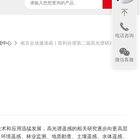
ter
太阳光诱导叶绿素荧光测试系统
SpecVIEW高光
电话咨询
闻中心
南京会场邀请函丨双利合谱第二届高光谱研讨会
微信客服
术和应用迅猛发展，高光谱遥感的相关研究逐步向更高层
、环境遥感、林业监测、地质勘查、土壤遥感、水体遥感、