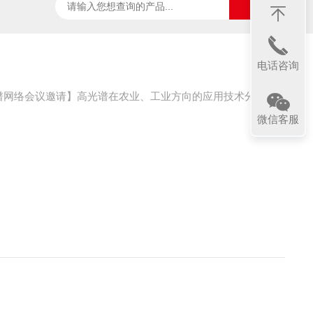
ter
太阳光诱导叶绿素荧光测试系统
SpecVIEW高光
电话咨询
谱网络会议邀请】高光谱在农业、工业方向的应用技术分享
微信客服