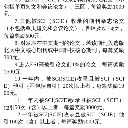
包括单页短文和会议论文），三区，每篇奖励
1000
元。
7.
其他被
SCI
（
SCIE
）收录的期刊杂志论文
（不包括单页短文和会议论文），四区及
，
以下论文
每篇奖励
500
元。
8.
对发表在中文期刊的论文，若该期刊入选版
北大中文核心期刊或中国科技核心期刊，每篇奖励
300
元。
9.
进入
ESI
高被引论文前
1%
的论文，每篇奖励
1500
元。
10.
一年内，被
SCI(SCIE)
收录且被
SCI
（
SCI
E
）他引（不包括自引）
20
次以上者，每篇奖励
10
00
元。
11.
一年内被
SCI(SCIE)
收录且被
SCI
（
SCIE
）
他引
50
次（含）以上者，每篇奖励
3000
元。
12.
一年被
SCI(SCIE)
收录且被
SCI
（
SCIE
）他
引
100
次（含）以上者，每篇奖励
5000
元。