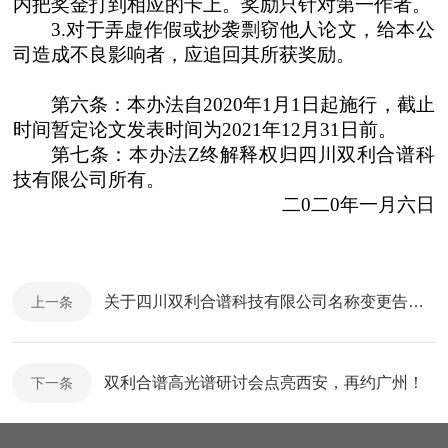
内把奖金打到相应的卡上。奖励只针对第一作者。
3.
对于弄虚作假或抄袭剽窃他人论文，给本公
司造成不良影响者，应追回其所获奖励。
第六条：本办法自
2020
年
1
月
1
日起施行，截止
时间暂定论文发表时间为
2021
年
12
月
31
日前。
第七条：本办法Z终解释权归四川双利合谱科
技有限公司所有。
二
0
二
0
年一月六日
关于四川双利合谱科技有限公司名称变更告知函
上一条
双利合谱高光谱研讨会点亮西安，再约广州！
下一条