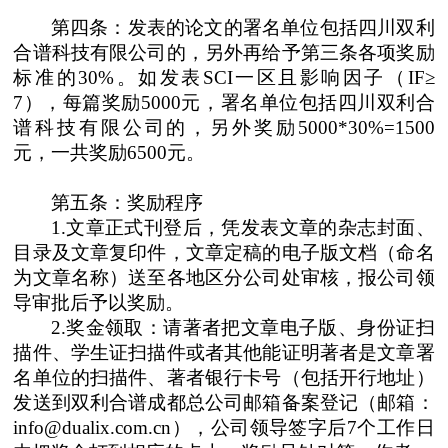
第四条：发表的论文的署名单位包括四川双利
合谱科技有限公司的，另外再给予第三条各项奖励
标准的
30%
。如发表
SCI
一区且影响因子（
IF
≥
7
），每篇奖励
5000
元，署名单位包括四川双利合
谱科技有限公司的，另外奖励
5000*30%=1500
元，一共奖励
6500
元。
第五条：奖励程序
1.
文章正式刊登后，凭发表文章的杂志封面、
目录及文章复印件，文章定稿的电子版文档（命名
为文章名称）送至各地区分公司处审核，报公司领
导审批后予以奖励。
2.
奖金领取：请著者把文章电子版、身份证扫
描件、学生证扫描件或者其他能证明著者是文章署
名单位的扫描件、著者银行卡号（包括开行地址）
发送到双利合谱成都总公司邮箱备案登记（邮箱：
info@dualix.com.cn
），公司领导签字后
7
个工作日