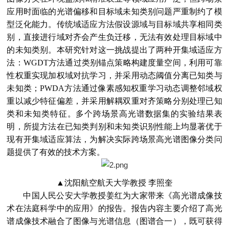
应用时面临的光谱偏移和目标域未知类别问题严重制约了模
型泛化能力。传统域适应方法假设源域与目标域共享相同类
别，直接进行域对齐会产生负迁移，无法有效处理目标域中
的未知类别。本研究针对这一挑战提出了两种开集域适应方
法：WGDT方法通过类别锚点策略构建度量空间，利用可靠
性权重实现加权域对抗学习，并采用动态阈值分离已知类与
未知类；PWDA方法通过像素感知权重学习动态调整邻域权
重以减少特征偏差，并采用解耦双重对齐策略分别处理已知
类和未知类特征。多个跨场景高光谱数据集的实验结果表
明，所提方法在已知类判别和未知类识别性能上均显著优于
现有开集域适应算法，为解决实际跨场景高光谱图像分类问
题提供了有效的技术方案。
▲
沈阳航空航天大学教授 李照奎
中国人民公安大学教授姜红为大家带来《高光谱成像技
术在法庭科学中的应用》的报告。报告内容主要介绍了高光
谱成像技术融合了图像与光谱信息（图谱合一），既可获得