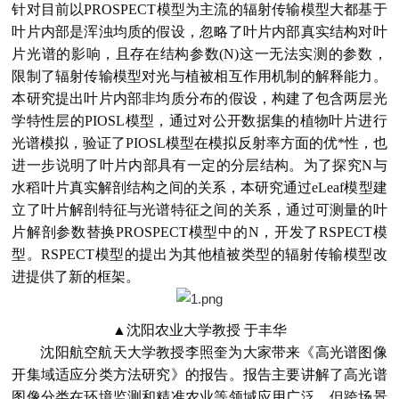
针对目前以PROSPECT模型为主流的辐射传输模型大都基于
叶片内部是浑浊均质的假设，忽略了叶片内部真实结构对叶
片光谱的影响，且存在结构参数(N)这一无法实测的参数，
限制了辐射传输模型对光与植被相互作用机制的解释能力。
本研究提出叶片内部非均质分布的假设，构建了包含两层光
学特性层的PIOSL模型，通过对公开数据集的植物叶片进行
光谱模拟，验证了PIOSL模型在模拟反射率方面的优*性，也
进一步说明了叶片内部具有一定的分层结构。为了探究N与
水稻叶片真实解剖结构之间的关系，本研究通过eLeaf模型建
立了叶片解剖特征与光谱特征之间的关系，通过可测量的叶
片解剖参数替换PROSPECT模型中的N，开发了RSPECT模
型。RSPECT模型的提出为其他植被类型的辐射传输模型改
进提供了新的框架。
▲
沈阳农业大学教授 于丰华
沈阳航空航天大学教授李照奎为大家带来《高光谱图像
开集域适应分类方法研究》的报告。报告主要讲解了高光谱
图像分类在环境监测和精准农业等领域应用广泛，但跨场景