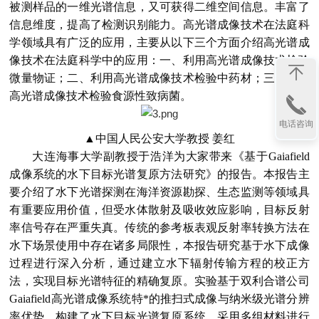
被测样品的一维光谱信息，又可获得二维空间信息。丰富了
信息维度，提高了检测识别能力。高光谱成像技术在法庭科
学领域具有广泛的应用，主要从以下三个方面介绍高光谱成
像技术在法庭科学中的应用：一、利用高光谱成像技术检验
微量物证；二、利用高光谱成像技术检验中药材；三、利用
高光谱成像技术检验食源性致病菌。
电话咨询
▲
中国人民公安大学教授 姜红
大连海事大学副教授于浩洋为大家带来《基于Gaiafield
成像系统的水下目标光谱复原方法研究》的报告。本报告主
要介绍了水下光谱探测在海洋资源勘探、生态监测等领域具
有重要应用价值，但受水体散射及吸收效应影响，目标反射
率信号存在严重失真。传统的参考板表观反射率转换方法在
水下场景使用中存在诸多局限性，本报告研究基于水下成像
过程进行深入分析，通过建立水下辐射传输方程的校正方
法，实现目标光谱特征的精确复原。实验基于双利合谱公司
Gaiafield高光谱成像系统特*的推扫式成像与纳米级光谱分辨
率优势，构建了水下目标光谱复原系统，采用多组材料进行