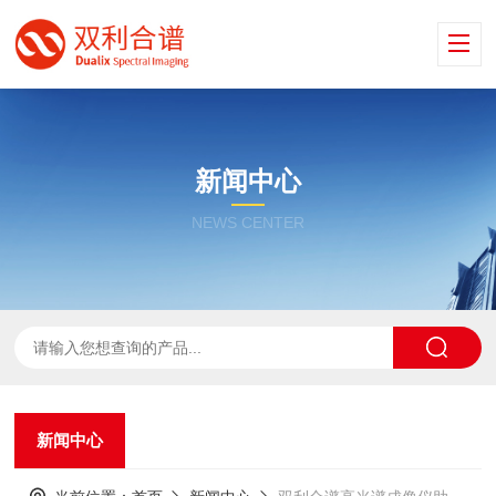
新闻中心
NEWS CENTER
新闻中心