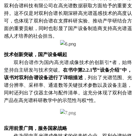
双利合谱科技有限公司在高光谱数据获取方面给予的重要支
持。这不仅是对双利合谱长期深耕高光谱遥感技术的高度认
可，也体现了双利合谱在支撑科研实验、推动产学研结合方
面的重要贡献，同时也彰显了国产设备制造商支持高光谱遥
感人才培养的社会担当。
技术创新突破，国产设备崛起
双利合谱作为国内高光谱成像技术的创新引*者，始终
坚持自主研发与技术突破。
在书中第2.2.1节“设备介绍"中，
该书对双利合谱设备进行了详细描述
，列出了光谱范围、光
谱分辨率、采样率、通道数等关键技术参数以及设备主题，
同时还列出了仪器主体与配件清单。这充分体现了双利合谱
产品在高光谱科研教学中的示范性与权*性。
应用前景广阔，服务国家战略
作为国内高光谱成像技术的代表性企业，双利合谱始终