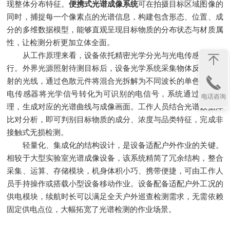
现整体分布特征。
便携式光谱成像系统
可在拍摄目标区域图像的
同时，捕捉每一个像素点的光谱信息，构建包含形态、位置、成
分的多维数据模型，能够直观呈现目标物质的分布状态与材质属
性，让检测分析更加立体全面。
从工作原理来看，设备依托精密光学分光与光电传感技术运
行。外界光源照射待测目标后，设备光学系统采集物体反射、透
射的光线，通过色散元件将混合光拆解为不同波长的单色光。光
电传感器将光学信号转化为可识别的电信号，系统通过运算处
电话咨询
理，生成对应的光谱曲线与成像画面。工作人员结合光谱数据库
比对分析，即可判别目标物质的成分、浓度与品类特征，完成非
接触式无损检测。
轻量化、集成化的结构设计，是设备适配户外作业的关键。
相较于大型实验室光谱成像设备，该系统精简了冗余结构，整合
采集、运算、存储模块，机身体积小巧、携带便捷，可由工作人
员手持操作或搭载小型设备移动作业。设备配备适配户外工况的
供电模块，续航时长可以满足全天户外巡查检测需求，无需依赖
固定供电点位，大幅拓宽了光谱检测的作业场景。