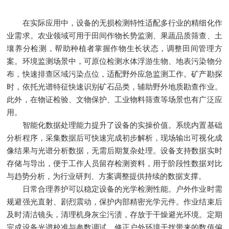
在实际应用中，设备的无损检测特性适配多行业的精细化作
业需求。农业领域可用于田间作物长势监测、果蔬品质筛查、土
壤养分检测，帮助种植者掌握作物生长状态，调整田间管理方
案。环境监测场景中，可原位检测水体浮游生物、地表污染物分
布，快速排查区域污染点位，适配野外应急监测工作。矿产勘探
时，依托光谱特征快速识别矿石品类，辅助野外地质勘查作业。
此外，在物证检验、文物保护、工业物料筛查等场景也有广泛应
用。
智能化数据处理能力提升了设备的实操价值。系统内置基础
分析程序，采集数据后可快速完成初步解析，现场输出可视化成
像结果与光谱分析数据，无需后期复杂处理。设备支持数据实时
存储与导出，便于工作人员留存检测资料，用于阶段性数据对比
与趋势分析，为行业研判、方案调整提供持续的数据支撑。
日常合理养护可以稳定设备的光学检测性能。户外作业时需
规避强光直射、剧烈震动，保护内部精密光学元件。作业结束后
及时清洁镜头，清理机身灰尘污渍，存放于干燥避光环境。定期
完成设备光谱校准与参数调试，修正户外环境干扰带来的数值偏