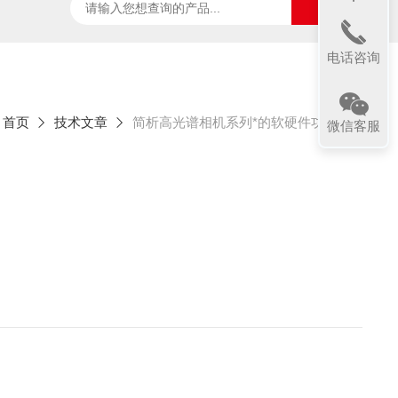
ter
太阳光诱导叶绿素荧光测试系统
SpecVIEW高光
电话咨询
：
首页
技术文章
简析高光谱相机系列*的软硬件功能
微信客服