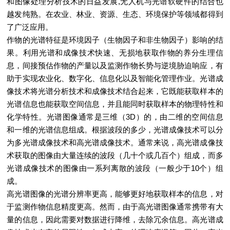
和图像处理分析技术的日益发展,无人机与光谱软硬件的结合也
越发纯熟。在农业、林业、资源、生态、环境保护等领域都得到
了广泛应用。
作物的光谱特征是环境因子（生物因子和非生物因子）影响的结
果。利用光谱和成像技术快速、无损地获取作物的养分生理信
息，间接预估作物的产量以及监测作物长势与逆境胁迫响应，有
助于实现农业化、数字化、信息化以及智能化管理作业。光谱成
像技术将光谱分析技术和成像技术结合起来，它既能获取样本的
光谱信息也能获取空间信息，并且能同时获取样本的物理特性和
化学特性。光谱图像通常是三维（3D）的，由二维的空间信息
和一维的光谱信息组成。根据波段的多少，光谱成像技术可以分
为多光谱成像技术和高光谱成像技术。通常来说，高光谱成像技
术获取的图像由大量连续的波段（几十个或几百个）组成，而多
光谱成像技术的图像由一系列离散的波段（一般少于10个）组
成。
高光谱图像的光谱分辨率更高，能够更好地获取样本的信息，对
于监测作物信息精度更高。然而，由于高光谱图像通常携带有大
量的信息，因此需要对数据进行降维，去除冗余信息。高光谱成