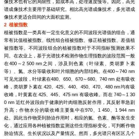
像技术也有它的局限性，如成本高，处理速度慢等。因此，高光
谱成像技术主要用于基础研究。相比高光谱成像技术，多光谱成
像技术更适合田间的大面积监测。
2 植被指数
植被指数是一类具有一定生化意义的不同波段光谱值的组合，通
常有比值植被指数、线性组合植被指数、修正植被指数、差值植
被指数等。不同波段组合的植被指数对于不同指标预测效果不
同。在农业上，基于光谱技术检测作物生理指数的波段范围一般
在400～2 500 nm之间，涉及到色素（叶绿素、类胡萝卜素
等）、氮、水分等吸收和叶片细胞的内部结构。在400～740 nm
可见光波段，叶绿素在480、650、670～680、740 nm 处有吸收
峰，类胡萝卜素在 420、425、440、450、470、480 nm均有吸
收峰，叶黄素在 425、445、475 nm 有吸收峰。而在 740～1 30
0 nm 近红外波段由于健康的叶肉细胞反射作用，其反射率急剧
升高；作物水分的吸收峰主要集中在970、1 450、1 944 nm
处。因此当作物受到胁迫作用时，相应的氮、色素、酶等发生变
化，通过应用各种植被指数监测这些生理指标变化，可判断作物
胁迫情况、生长状况以及产量情况。然而，多光谱只有区区几个