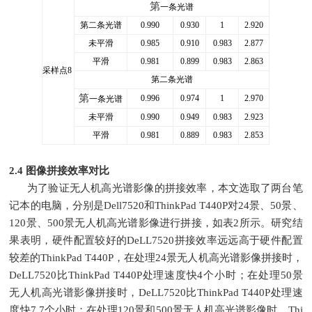
第
一条光谱
第二条光谱
0.990
0.930
1
2.920
未平滑
0.985
0.910
0.983
2.877
平滑
0.981
0.899
0.983
2.863
采样点
8
第二条光谱
第
0.996
0.974
1
2.970
一条光谱
未平滑
0.990
0.949
0.983
2.923
平滑
0.981
0.889
0.983
2.853
2.4 图像拼接效率对比
为了验证无人机高光谱影像的拼接效率，本文选取了两台笔
记本的电脑，分别是Dell7520和ThinkPad T440P对24景、50景、
120景、500景无人机高光谱影像进行拼接，如表2所示。研究结
果表明，硬件配置较好的DeLL7520拼接效率远远高于硬件配置
较差的ThinkPad T440P，在处理24景无人机高光谱影像拼接时，
DeLL7520比ThinkPad T440P处理速度快4个小时；在处理50景
无人机高光谱影像拼接时，DeLL7520比ThinkPad T440P处理速
度快7.7个小时；在处理120景和500景无人机高光谱影像时，Thi