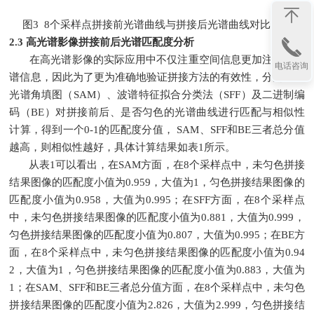
图3 8个采样点拼接前光谱曲线与拼接后光谱曲线对比分析
2.3 高光谱影像拼接前后光谱匹配度分析
在高光谱影像的实际应用中不仅注重空间信息更加注重其光
电话咨询
谱信息，因此为了更为准确地验证拼接方法的有效性，分别选用
光谱角填图（SAM）、波谱特征拟合分类法（SFF）及二进制编
码（BE）对拼接前后、是否匀色的光谱曲线进行匹配与相似性
计算，得到一个0-1的匹配度分值， SAM、SFF和BE三者总分值
越高，则相似性越好，具体计算结果如表1所示。
从表1可以看出，在SAM方面，在8个采样点中，未匀色拼接
结果图像的匹配度小值为0.959，大值为1，匀色拼接结果图像的
匹配度小值为0.958，大值为0.995；在SFF方面，在8个采样点
中，未匀色拼接结果图像的匹配度小值为0.881，大值为0.999，
匀色拼接结果图像的匹配度小值为0.807，大值为0.995；在BE方
面，在8个采样点中，未匀色拼接结果图像的匹配度小值为0.94
2，大值为1，匀色拼接结果图像的匹配度小值为0.883，大值为
1；在SAM、SFF和BE三者总分值方面，在8个采样点中，未匀色
拼接结果图像的匹配度小值为2.826，大值为2.999，匀色拼接结