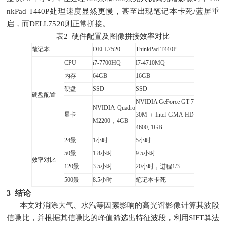
nkPad T440P处理速度显然更慢，甚至出现笔记本卡死/蓝屏重
启，而DELL7520则正常拼接。
表2 硬件配置及图像拼接效率对比
笔记本
DELL7520
ThinkPad T440P
CPU
i7-7700HQ
I7-4710MQ
内存
64GB
16GB
硬盘
SSD
SSD
硬盘配置
NVIDIA GeForce GT 7
NVIDIA Quadro
显卡
30M＋Intel GMA HD
M2200，4GB
4600, 1GB
24景
1小时
5小时
50景
1.8小时
9.5小时
效率对比
120景
3.5小时
20小时，进程1/3
500景
8.5小时
笔记本卡死
3 结论
本文对消除大气、水汽等因素影响的高光谱影像计算其波段
信噪比，并根据其信噪比的峰值筛选出特征波段，利用SIFT算法