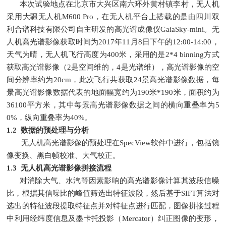
本次试验地点在北京市大兴区南六环外黄村镇李村，无人机
采用大疆无人机M600 Pro，在无人机平台上搭载的是由四川双
利合谱科技有限公司自主研发的高光谱成像仪GaiaSky-mini。无
人机高光谱影像获取时间为2017年11月8日下午的12:00-14:00，
天气为晴，无人机飞行高度为400米，采用的是2*4 binning方式
获取高光谱影像（2是空间维的，4是光谱维），高光谱影像的空
间分辨率约为20cm，此次飞行共获取24景高光谱影像数据，每
景高光谱影像数据代表的地面幅宽约为190米*190米，面积约为
36100平方米，其中每景高光谱影像数据之间的横向重叠率为5
0%，纵向重叠率为40%。
1.2 数据的预处理与分析
无人机高光谱影像的预处理在SpecView软件中进行，包括镜
像变换、黑白帧校准、大气校正。
1.3 无人机高光谱影像拼接流程
对消除大气、水汽等因素影响的高光谱影像计算其波段信噪
比，根据其信噪比的峰值筛选出特征波段，然后基于SIFT算法对
选出的特征波段提取特征点并对特征点进行匹配，图像拼接过程
中利用经纬度信息及墨卡托投影（Mercator）纠正图像的变形，