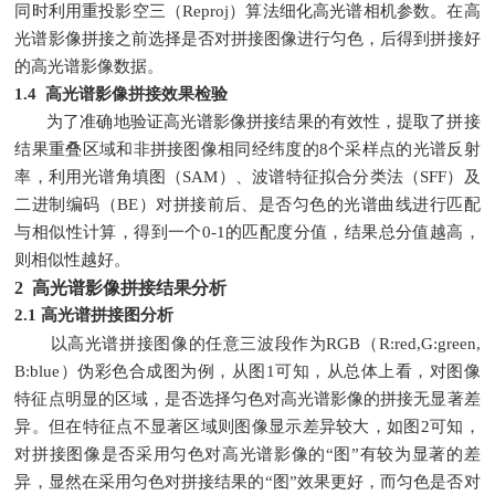
同时利用重投影空三（Reproj）算法细化高光谱相机参数。在高
光谱影像拼接之前选择是否对拼接图像进行匀色，后得到拼接好
的高光谱影像数据。
1.4 高光谱影像拼接效果检验
为了准确地验证高光谱影像拼接结果的有效性，提取了拼接
结果重叠区域和非拼接图像相同经纬度的8个采样点的光谱反射
率，利用光谱角填图（SAM）、波谱特征拟合分类法（SFF）及
二进制编码（BE）对拼接前后、是否匀色的光谱曲线进行匹配
与相似性计算，得到一个0-1的匹配度分值，结果总分值越高，
则相似性越好。
2 高光谱影像拼接结果分析
2.1 高光谱拼接图分析
以高光谱拼接图像的任意三波段作为RGB（R:red,G:green,
B:blue）伪彩色合成图为例，从图1可知，从总体上看，对图像
特征点明显的区域，是否选择匀色对高光谱影像的拼接无显著差
异。但在特征点不显著区域则图像显示差异较大，如图2可知，
对拼接图像是否采用匀色对高光谱影像的“图”有较为显著的差
异，显然在采用匀色对拼接结果的“图”效果更好，而匀色是否对