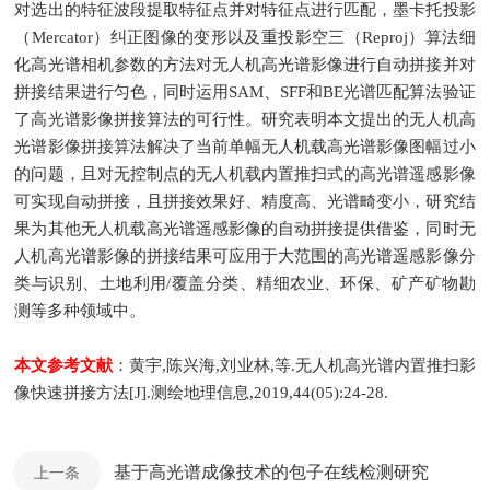
对选出的特征波段提取特征点并对特征点进行匹配，墨卡托投影
（Mercator）纠正图像的变形以及重投影空三（Reproj）算法细
化高光谱相机参数的方法对无人机高光谱影像进行自动拼接并对
拼接结果进行匀色，同时运用SAM、SFF和BE光谱匹配算法验证
了高光谱影像拼接算法的可行性。研究表明本文提出的无人机高
光谱影像拼接算法解决了当前单幅无人机载高光谱影像图幅过小
的问题，且对无控制点的无人机载内置推扫式的高光谱遥感影像
可实现自动拼接，且拼接效果好、精度高、光谱畸变小，研究结
果为其他无人机载高光谱遥感影像的自动拼接提供借鉴，同时无
人机高光谱影像的拼接结果可应用于大范围的高光谱遥感影像分
类与识别、土地利用/覆盖分类、精细农业、环保、矿产矿物勘
测等多种领域中。
本文参考文献
：黄宇,陈兴海,刘业林,等.无人机高光谱内置推扫影
像快速拼接方法[J].测绘地理信息,2019,44(05):24-28.
基于高光谱成像技术的包子在线检测研究
上一条