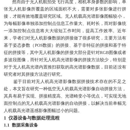
然而由于无人机航拍受飞行高度，相机本身参数的影响，单
张无人机影像所覆盖的区域面积不大，需要对多张影像进行拼
接，才能有效地覆盖研究区域。无人机载高光谱影像图幅较小，
为每幅影像单独添加控制点信息工作量大、耗时长，而对影像统
一添加控制点信息将大大缩短工作时间，提高工作效率。近年
来，学者们对无人机影像数据的拼接做了很多研究，主要方法有
基于姿态参数（POS数据）的拼接、基于非特征的拼接和基于特
征的拼接等，其中无人机影像的拼接大部分是针对RGB图像或者
多波段图像，而针对无人机高光谱影像的拼接方法较少，特别是
对于无人机高光谱内置推扫获取的高光谱影像数据，目前还没有
研究者对其拼接方法进行研究。
鉴于目前对无人机高光谱影像数据拼接技术存在的不足之
处，本文旨在研究一种低空无人机载高光谱影像自动拼接方法，
其具有易于实现、拼接精度高、光谱畸变小等优点，可实现无地
面控制点的无人机载高光谱影像的自动拼接，以解决当前单幅无
人机载高光谱遥感影像图幅过小的问题。
1 仪器设备与数据处理流程
1.1 数据采集设备