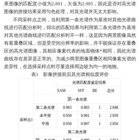
果图像的匹配度小值为2.801，大值为2.985，因此是否对高光谱
图像的拼接结果采用匀色处理，对其光谱并无太大影响。
第
不同采样点之间，当利用
一条光谱作为基准对其他光谱曲
线进行匹配分析时，得出的匹配结果与利用第二条光谱作为基准
对其他光谱曲线进行匹配分析时不一样，这是因为两景图像虽然
有着重叠区域，但是受空间分辨率的影响，并不能保证存在重叠
区的高光谱图像，其相应像素代表的地面物体*相同，因此光谱
曲线存在差异是正常的。为减少两景图像重叠区相同像素光谱的
差异性，在选择采样点时尽量选择周边较为均一的地物。
表1 影像拼接前后其光谱相似度评价
光谱匹配度鉴定结果
SAM
SFF
BE
总分
第
一条
光谱
第二条光谱
0.965
0.883
1
2.848
未平滑
0.959
0.901
1
2.859
采样点1
平滑
0.958
0.897
1
2.856
第二条光谱