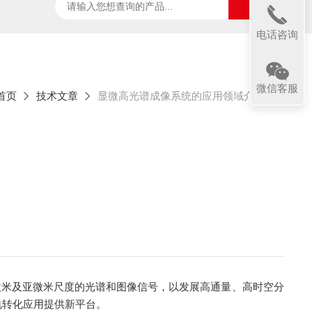
ter
太阳光诱导叶绿素荧光测试系统
SpecVIEW高光
电话咨询
微信客服
首页
技术文章
显微高光谱成像系统的应用领域介绍
微米及亚微米尺度的光谱和图像信号，以发展高通量、高时空分
电转化应用提供新平台。