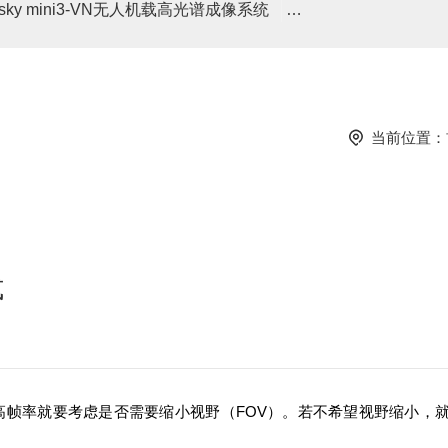
asky mini3-VN无人机载高光谱成像系统
高光谱分选仪GaiaSor
当前位置：
式
高帧率就要考虑是否需要缩小视野（FOV）。若不希望视野缩小，就需要减少re