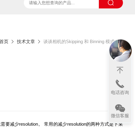
ter
太阳光诱导叶绿素荧光测试系统
SpecVIEW高光
首页
技术文章
谈谈相机的Skipping 和 Binning 模式
电话咨询
微信客服
solution。 常用的减少resolution的两种方式是下采