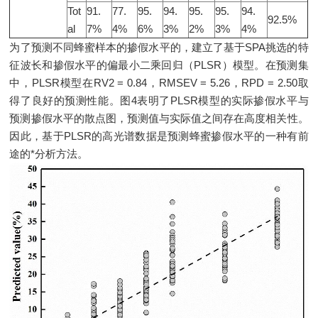
Tot
91.
77.
95.
94.
95.
95.
94.
92.5%
al
7%
4%
6%
3%
2%
3%
4%
为了预测不同蜂蜜样本的掺假水平的，建立了基于SPA挑选的特
征波长和掺假水平的偏最小二乘回归（PLSR）模型。在预测集
中，PLSR模型在RV2 = 0.84，RMSEV = 5.26，RPD = 2.50取
得了良好的预测性能。图4表明了PLSR模型的实际掺假水平与
预测掺假水平的散点图，预测值与实际值之间存在高度相关性。
因此，基于PLSR的高光谱数据是预测蜂蜜掺假水平的一种有前
途的*分析方法。