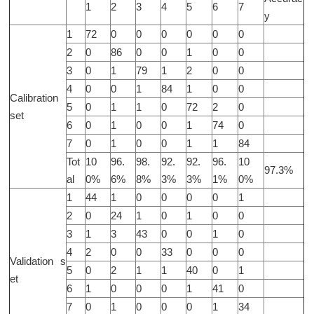
1
2
3
4
5
6
7
y
1
72
0
0
0
0
0
0
2
0
86
0
0
1
0
0
3
0
1
79
1
2
0
0
4
0
0
1
84
1
0
0
Calibration
5
0
1
1
0
72
2
0
set
6
0
1
0
0
1
74
0
7
0
1
0
0
1
1
84
Tot
10
96.
98.
92.
92.
96.
10
97.3%
al
0%
6%
8%
3%
3%
1%
0%
1
44
1
0
0
0
0
1
2
0
24
1
0
1
0
0
3
1
3
43
0
0
1
0
4
2
0
0
33
0
0
0
Validation s
5
0
2
1
1
40
0
1
et
6
1
0
0
0
1
41
0
7
0
1
0
0
0
1
34