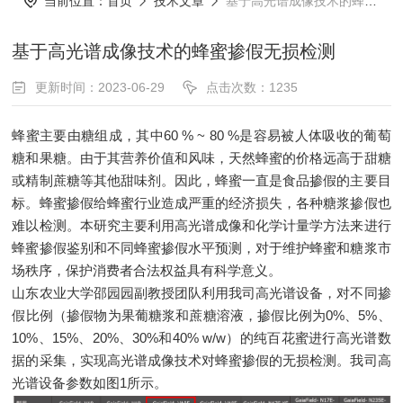
当前位置：
首页
技术文章
基于高光谱成像技术的蜂蜜掺假无损检测
基于高光谱成像技术的蜂蜜掺假无损检测
更新时间：2023-06-29
点击次数：1235
蜂蜜主要由糖组成，其中60 % ~ 80 %是容易被人体吸收的葡萄
糖和果糖。由于其营养价值和风味，天然蜂蜜的价格远高于甜糖
或精制蔗糖等其他甜味剂。因此，蜂蜜一直是食品掺假的主要目
标。蜂蜜掺假给蜂蜜行业造成严重的经济损失，各种糖浆掺假也
难以检测。本研究主要利用高光谱成像和化学计量学方法来进行
蜂蜜掺假鉴别和不同蜂蜜掺假水平预测，对于维护蜂蜜和糖浆市
场秩序，保护消费者合法权益具有科学意义。
山东农业大学邵园园副教授团队利用我司高光谱设备，对不同掺
假比例（掺假物为果葡糖浆和蔗糖溶液，掺假比例为0%、5%、
10%、15%、20%、30%和40% w/w）的纯百花蜜进行高光谱数
据的采集，实现高光谱成像技术对蜂蜜掺假的无损检测。我司高
光谱设备参数如图1所示。