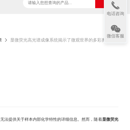
ter
太阳光诱导叶绿素荧光测试系统
SpecVIEW高光
电话咨询
微信客服
章
显微荧光高光谱成像系统揭示了微观世界的多彩奥秘
无法提供关于样本内部化学特性的详细信息。然而，随着
显微荧光