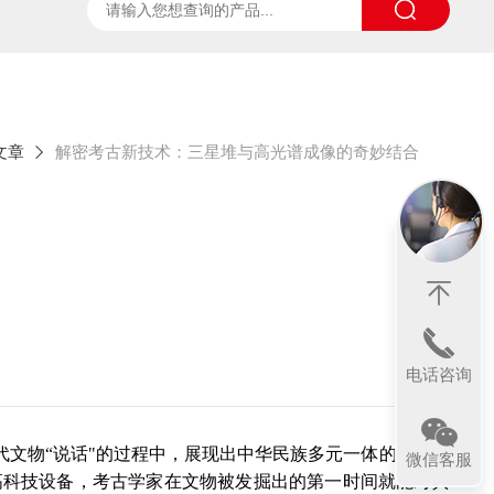
ter
太阳光诱导叶绿素荧光测试系统
SpecVIEW高光
文章
解密考古新技术：三星堆与高光谱成像的奇妙结合
电话咨询
文物“说话"的过程中，展现出中华民族多元一体的成长演
微信客服
高科技设备，考古学家在文物被发掘出的第一时间就能对其