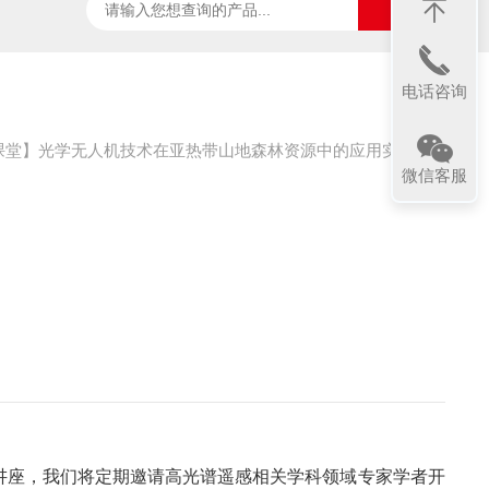
ter
太阳光诱导叶绿素荧光测试系统
SpecVIEW高光
电话咨询
课堂】光学无人机技术在亚热带山地森林资源中的应用实例
微信客服
讲座，我们将定期邀请高光谱遥感相关学科领域专家学者开