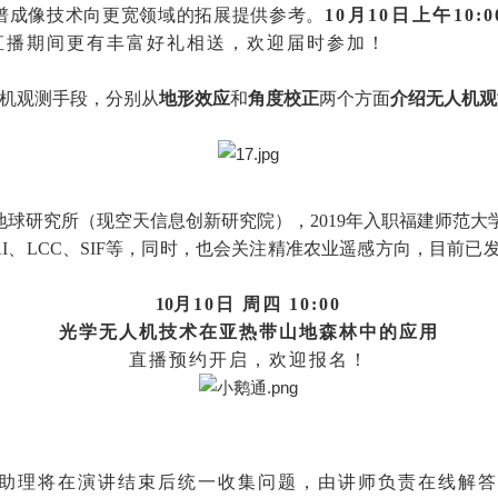
谱成像技术向更宽领域的拓展提供参考。
10
月10日上午10:00
直播期间更有丰富好礼相送，欢迎届时参加！
机观测手段，分别从
地形效应
和
角度校正
两个方面
介绍无人机观
球研究所（现空天信息创新研究院），2019年入职福建师范
、LCC、SIF等，同时，也会关注精准农业遥感方向，目前已发
10
月10日 周四 10:00
光学无人机技术在亚热带山地森林中的应用
直播预约开启，欢迎报名！
小助理将在演讲结束后统一收集问题，由讲师负责在线解