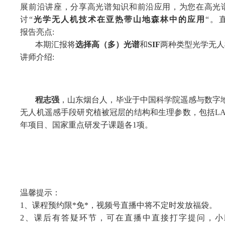
展前沿讲座，分享高光谱知识和前沿应用，为您在高光
讨“
光学无人机技术在亚热带山地森林中的应用
“。
报告亮点:
本期汇报将
选择高（多）光谱
和
SIF
两种类型光学无人
讲师介绍:
程志强
，山东烟台人，毕业于中国科学院遥感与数字地
无人机遥感手段研究植被冠层的结构和生理参数，包括LAI
年项目、国家重点研发子课题各1项。
温馨提示：
1、课程预约限*免*，视频号直播中将不定时发放福袋。
2、课后有答疑环节，可在直播中直接打字提问，