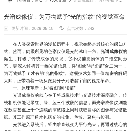
当前位置：
首页
技术文章
光谱成像仪：为万物赋予“光的指纹”的视觉革命
光谱成像仪：为万物赋予“光的指纹”的视觉革命
更新时间：2026-05-18
点击次数：242
在人类探索世界的漫长历程中，视觉始终是最核心的感知方
式。然而，肉眼所见的色彩仅仅是光的冰山一角。
光谱成像仪
的
诞生，打破了传统成像的局限，它不仅捕捉物体的二维空间形
态，更深入解析其一维光谱信息，将“图像”与“光谱”合二为一，
为万物赋予了才有的“光的指纹”。这项技术如同一位精密的解码
大师，正带领着一场从微观分子到浩瀚宇宙的视觉革命。
一、原理革新：从“看图”到“读谱”
光谱成像仪的核心在于将成像技术与光谱技术深度融合。传
统相机仅能记录红、绿、蓝三个波段的信息，而光谱成像仪则能
在数百甚至上千个连续的窄波段上同时获取目标的图像与光谱数
据。其工作原理通常包括光的收集、色散、聚焦与检测。
光线进入系统后，经由准直镜变为平行光束，再通过核心的