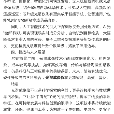
小型化、便携化、智能化方向快速发展。无人机搭载的机载光谱
成像系统，结合5G与自动机场技术，可实现大范围、高频次的
遥感巡查；芯片级光谱仪则有望集成于智能手机，让普通用户也
能“扫描”食物新鲜度或药品真伪。
同时，人工智能技术的引入正深刻改变数据处理方式。AI光
谱解译模块可实现现场实时成分分析，自动识别目标物质，大幅
降低对专业人员的依赖。量子点增强型探测器等新型传感器的研
发，更使检测灵敏度提升数个数量级，拓展了应用边界。
四、挑战与未来展望
尽管前景广阔，光谱成像技术仍面临数据量庞大、处理复
杂、成本较高等挑战。如何高效存储、传输与解析海量图谱数
据，仍是科研与工程应用中的关键课题。未来，随着算法优化、
硬件升级与跨学科融合，
光谱成像仪
将更加智能、高效、普及。
结语
光谱成像仪不仅是科学探索的利器，更是连接现实与数据世
界的桥梁。它让我们“看见”了光的深层秘密，揭示了物质的本质
特征。在可持续发展与科技创新的浪潮中，这项技术将持续赋能
农业、环保、健康与工业，为构建一个更智能、更绿色、更安全