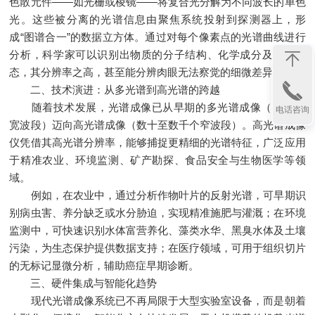
色散元件——如光栅或棱镜——将复合光分解为不同波长的单色
光。这些被分离的光谱信息由聚焦系统投射到探测器上，形
成“图谱合一”的数据立方体。通过对每个像素点的光谱曲线进行
分析，科学家可以识别出物质的分子结构、化学成分及物理状
态，其分辨率之高，甚至能分辨肉眼无法察觉的细微差异。
二、技术演进：从多光谱到高光谱的跨越
随着技术发展，光谱成像已从早期的多光谱成像（3–10个
电话咨询
宽波段）迈向高光谱成像（数十至数千个窄波段）。高光谱成像
仪凭借其高光谱分辨率，能够捕捉更精细的光谱特征，广泛应用
于精准农业、环境监测、矿产勘探、食品安全与生物医学等领
域。
例如，在农业中，通过分析作物叶片的反射光谱，可早期识
别病虫害、养分缺乏或水分胁迫，实现精准施肥与灌溉；在环境
监测中，可快速识别水体富营养化、藻类水华、黑臭水体及土壤
污染，为生态保护提供数据支持；在医疗领域，可用于组织切片
的无标记显微分析，辅助癌症早期诊断。
三、硬件集成与智能化趋势
现代光谱成像系统已不再局限于大型实验室设备，而是朝着