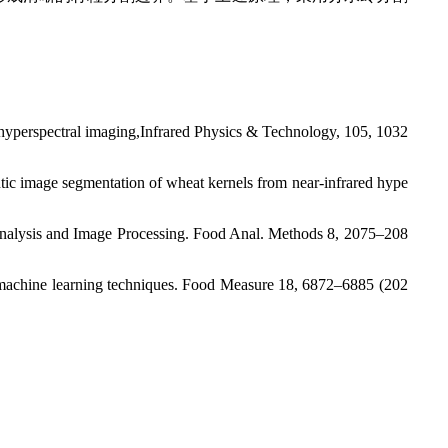
 hyperspectral imaging,Infrared Physics & Technology, 105, 1032
tic image segmentation of wheat kernels from near-infrared hype
 Analysis and Image Processing. Food Anal. Methods 8, 2075–208
n by machine learning techniques. Food Measure 18, 6872–6885 (202