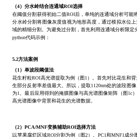
（4）分水岭结合连通域ROI选择
在阈值分割获得初始二值ROI后，单纯的连通域分析可
分水岭分割将图像灰度值视为地形高度，通过模拟水位上
域的精细分割。为避免过分割，首先利用连通域分析限定
python代码示例：
5.2方法案例
（1）单波段阈值法
花生籽粒ROI高光谱提取为例（图1）。首先对比花生和背
生部分反射率差值最大。所以，提取1120nm处的波段图
为1。最后应用得到的掩膜图像与高光谱图像矩阵（图1c
高光谱图像中背景和花生的光谱数据。
（2）PCA/MNF变换辅助ROI选择方法
以苹果腐烂区域ROI分割为例（图2）。PC1和MNF1