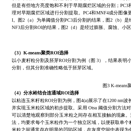
但是有些地方亮度饱和不利于早期腐烂区域的分割；PC3
理对早期腐烂区域进行分割提取。PC4和MNF4成分图像
I。图2（a）为单阈值分割PC3后分割的结果，图2（b
NF3后分割ROI的结果，图2（d）是经过膨胀、腐蚀、
（3）K-means聚类ROI选择
以小麦籽粒分割及胚芽ROI分割为例（图 3），结果表
分割，但其分割准确性略低于胚芽区域。
图3 K-me
（4）分水岭结合连通域ROI选择
以粘连玉米籽粒ROI分割为例，图4(a)展示了在1200
并实现玉米粒区域的初步提取。采用 Otsu 阈值分割方法
可以清楚地观察到部分玉米粒之间存在相互接触的现象。
法，均要求每个玉米粒作为一个独立区域，以便获取单个
米粒之间通常存在明显的凹陷区域，在灰度空间中表现为