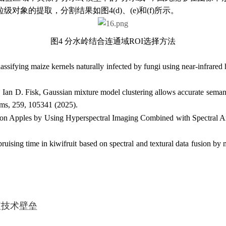
象的提取，分割结果如图4(d)、(e)和(f)所示。
图4 分水岭结合连通域ROI选择方法
ifying maize kernels naturally infected by fungi using near-infrared
 Ian D. Fisk, Gaussian mixture model clustering allows accurate seman
ems, 259, 105341 (2025).
nness on Apples by Using Hyperspectral Imaging Combined with Spectral
the bruising time in kiwifruit based on spectral and textural data fusio
破技术壁垒