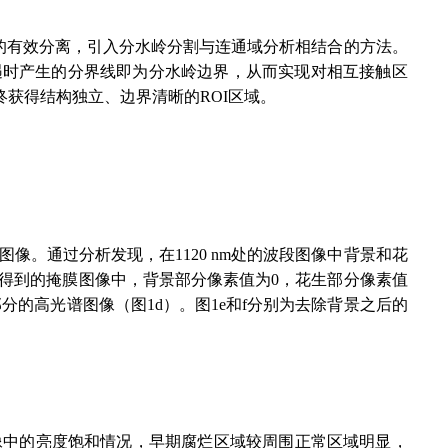
的有效分离，引入分水岭分割与连通域分析相结合的方法。
遇时产生的分界线即为分水岭边界，从而实现对相互接触区
获得结构独立、边界清晰的ROI区域。
像。通过分析发现，在1120 nm处的波段图像中背景和花
。在得到的掩膜图像中，背景部分像素值为0，花生部分像素值
的高光谱图像（图1d）。图1e和f分别为去除背景之后的
了图像中的亮度饱和情况，早期腐烂区域较周围正常区域明显，