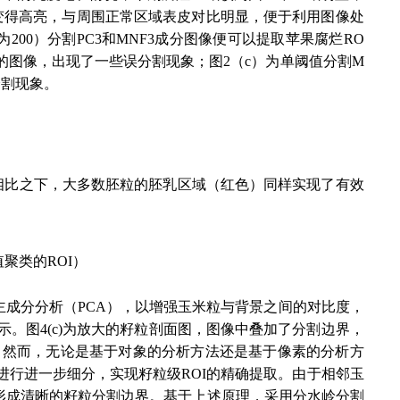
域变得高亮，与周围正常区域表皮对比明显，便于利用图像处
00）分割PC3和MNF3成分图像便可以提取苹果腐烂RO
后的图像，出现了一些误分割现象；图2（c）为单阈值分割M
分割现象。
。相比之下，大多数胚粒的胚乳区域（红色）同样实现了有效
值聚类的ROI）
进行主成分分析（PCA），以增强玉米粒与背景之间的对比度，
所示。图4(c)为放大的籽粒剖面图，图像中叠加了分割边界，
。然而，无论是基于对象的分析方法还是基于像素的分析方
行进一步细分，实现籽粒级ROI的精确提取。由于相邻玉
形成清晰的籽粒分割边界。基于上述原理，采用分水岭分割