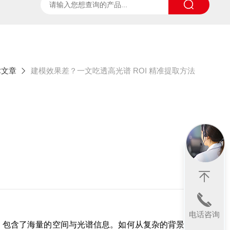
ter
太阳光诱导叶绿素荧光测试系统
SpecVIEW高光
术文章
建模效果差？一文吃透高光谱 ROI 精准提取方法
电话咨询
"，包含了海量的空间与光谱信息。如何从复杂的背景中精准