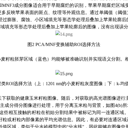
和MNF3成分图像适合用于早期腐烂的识别，苹果早期腐烂区
更多反映苹果表面的斑点、纹理等外观信息。通过单阈值（阈值为2
）是经过膨胀、腐蚀、小区域填充等形态学处理后叠加上苹果轮廓
小区域填充等形态学处理后叠加上苹果轮廓后的图像，没有出现误
图2 PCA/MNF变换辅助ROI选择方法
明小麦籽粒胚芽区域（蓝色）均能够被准确识别并实现语义分割
ans聚类ROI选择方法（上：1201 nm的小麦籽粒灰度图像；下：k-均
 nm波长下获取的健康玉米籽粒图像。随后，对获取的高光谱图像
对主成分得分图像进行处理，用于分离玉米粒与背景，如图4(b)
这些相互接触的籽粒在初始分割结果中被标记为同一连通区域
籽粒或籽粒内部像素的平均光谱信息。因此，有必要对连通区域进
低值区域，类似于分水岭模型中的“分水线"，因此能够在图像中