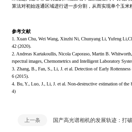
算法对初始连通区域进行进一步分割，从而实现单个玉米粒级对
参考文献
1. Xuan Chu, Wei Wang, Xinzhi Ni, Chunyang Li, Yufeng Li,Class
42 (2020).
2. Andreas Kartakoullis, Nicola Caporaso, Martin B. Whitworth,
rspectral images, Chemometrics and Intelligent Laboratory Syst
3. Zhang, B., Fan, S., Li, J. et al. Detection of Early Rotte
6 (2015).
4. Bu, Y., Luo, J., Li, J. et al. Non-destructive estimation of 
4)
上一条
国产高光谱相机的发展轨迹：打