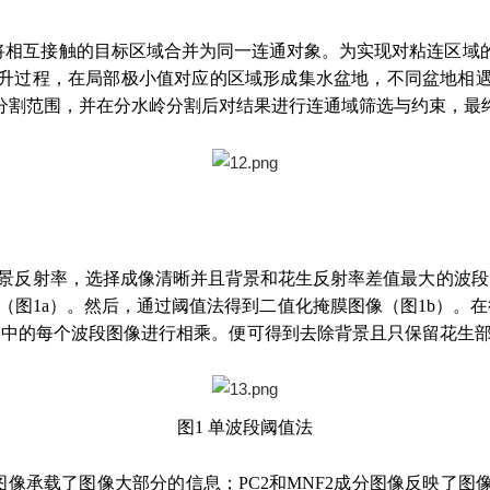
能将相互接触的目标区域合并为同一连通对象。为实现对粘连区域
升过程，在局部极小值对应的区域形成集水盆地，不同盆地相
分割范围，并在分水岭分割后对结果进行连通域筛选与约束，最终
景反射率，选择成像清晰并且背景和花生反射率差值最大的波段图
像（图1a）。然后，通过阈值法得到二值化掩膜图像（图1b）
）中的每个波段图像进行相乘。便可得到去除背景且只保留花生部分
图1 单波段阈值法
成分图像承载了图像大部分的信息；PC2和MNF2成分图像反映