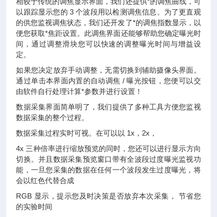
相较于传统的调焦显示界面，我们还提供*的调焦曲线，可
以跟踪显示您的 3 个波段用以检测调焦信息。为了更直观
的供您监视调焦状态，我们还开发了*的调焦指数显示，以
便您获取*焦距设置。此调焦界面还能够帮助您确定曝光时
间，通过调整滑块您可以快速的调整曝光时间与增益设
定。
如果您决定放弃手动调整，无需切换到辅助摄像头界面。
通过单击本界面内置的自动调焦 / 曝光按钮，您便可以交
由软件自行处理计算*参数并进行设置！
数据采集界面简单明了，我们提供了多种工具方便您监视
数据采集的整个过程。
数据采集过程实时可视。在可以以 1x，2x，
4x 三种倍率进行缩放预览的同时，您还可以进行显示方向
切换。并且数据采集预览窗口带有全波段过度曝光监视功
能，一旦您采集的数据在任何一个波段发生过度曝光，将
会以红色代替合成
RGB 显示，提示您及时决策是否放弃本次采集， 节省您
的实验时间