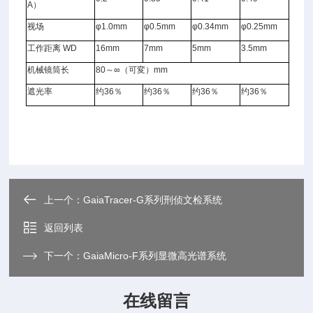
A
）
视场
φ1.0mm
φ0.5mm
φ0.34mm
φ0.25mm
工作距离
WD
16mm
7mm
5mm
3.5mm
机械镜筒长
80
～
∞
（可変）
mm
遮光率
约
36
％
约
36
％
约
36
％
约
36
％
上一个：
GaiaTracer-G系列刑侦文检系统
返回列表
下一个：
GaiaMicro-F系列显微高光谱系统
在线留言