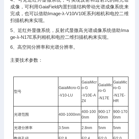
成像，可利用GaiaField内置扫描结构带动光谱成像系统来
完成，也可以借助Image-λ-V10/V10E系列相机和电控二维
扫描机构来实现。
5、近红外显微系统，反射式显微高光谱成像系统借助Ima
ge-λ-N17E系列相机和电控二维扫描机构来实现。
6、高空间分辨率和光谱分辨率。
主要技术参数：
GaiaMicr
GaiaMic
GaiaMic
GaiaMicro-G
o-G
ro-G
ro-G
型号
-V10-LU
-V10E-A
-N17E-
-N17E
Z4
HR
400-100
900-17
900-170
光谱范围
400-1000nm
0nm
00nm
0nm
光谱分辨率
3.5nm
2.8nm
5nm
5nm
数值孔径
F/2.8
F/2.4
F/2.0
F/2.0