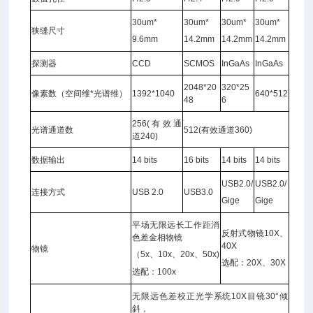
30um*
30um*
30um*
30um*
狭缝尺寸
9.6mm
14.2mm
14.2mm
14.2mm
探测器
CCD
SCMOS
InGaAs
InGaAs
2048*20
320*25
像素数（空间维
*
光谱维）
1392*1040
640*512
48
6
256(
有效通
光谱通道数
512(
有效通道
360)
道
240)
数据输出
14 bits
16 bits
14 bits
14 bits
USB2.0/
USB2.0/
连接方式
USB 2.0
USB3.0
Gige
Gige
平场无限远长工作距消
反射式物镜
10X
、
色差金相物镜
40X
物镜
（
5x
、
10x
、
20x
、
50x)
选配：
20X
、
30X
选配：
100x
无限远色差校正光学系统
10X
目镜
30°
倾
斜，