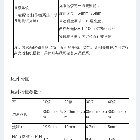
无限远铰链三通观察筒，
显微系统
瞳距调节：
54mm~75mm
，
（标配金相显微系统，透
反射测试光路）
单边视度调节：
±5
屈光度，
两档分光比
R:T=100
：
0
或
50
：
50
物镜转换器：内定位五孔转换器
注：其它品牌如奥林巴斯、蔡司的生物、荧光、金相显微镜均可进行
高光谱相机搭载，具体可与我司销售人员联系。
反射物镜：
反射物镜参数：
率
10
倍
20
倍
30
倍
40
倍
350nm
～
7μ
350nm
～
7μ
350nm
～
7μ
350nm
～
7μ
适用波长
m
m
m
m
焦距ｆ
19.9mm
10mm
6.7mm
5mm
NA
（数值孔径
N
0.2
0.35
0.41
0.49