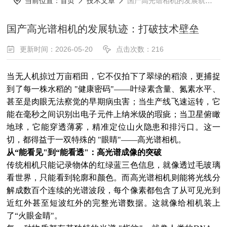
当前位置：
首页
技术文章
国产高光谱相机的发展轨迹：打破技术壁垒
国产高光谱相机的发展轨迹：打破技术壁垒
更新时间：2026-05-20
点击次数：216
当无人机掠过万亩稻田，它不仅拍下了翠绿的稻浪，更捕捉
到了每一株水稻的 "健康密码"——叶绿素含量、氮素水平、
甚至是肉眼无法察觉的早期病虫害；当生产线飞速运转，它
能在毫秒之间识别出电子元件上纳米级的瑕疵；当卫星俯瞰
地球，它能穿透薄雾，精准定位山火隐患和排污口。这一
切，都得益于一双特殊的 "眼睛"——高光谱相机。
从“能看见"到“能看透"：高光谱成像的突破
传统相机只能记录物体的红绿蓝三色信息，就像透过毛玻璃
看世界，只能看到轮廓和颜色。而高光谱相机则能将光线分
解成数百个连续的光谱波段，每个像素都包含了从可见光到
近红外甚至短波红外的完整光谱数据。这就像给相机装上
了“火眼金睛"。