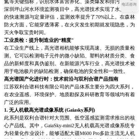
氮等关键指标，识别水体富营养化、藻类爆发和排污口。在
电话咨询
深圳坪山河水环境监测项目中，高光谱技术实现了水质污染
的快速溯源与定量评估，监测效率提升了70%以上。在森林
防火方面，它能穿透薄雾，在火灾发生初期就发现隐患，为
灭火争取宝贵时间。
工业质检：提升制造业的“精度"
在工业生产线上，高光谱相机能够实现高速、无损的质量检
测。它可以检测电子元件的微小缺陷、塑料的材质分类、食
品的新鲜度和真伪鉴别。在新能源汽车行业，高光谱技术被
用于电池极片的缺陷检测，确保电池的安全性和一致性。
高光谱国产化进行时：技术前沿与双利合谱产品指南
江苏双利合谱科技有限公司的产品体系主要分为四大系列，
在农业遥感、环境保护、地质勘探及科研教育等领域均有着
广泛的应用。
1. 无人机载高光谱成像系统 (Gaiasky系列)
此系列是双利合谱针对大范围、低空遥感监测需求推出的核
心产品线。其中，GaiaSky-mini2无人机载高光谱成像系统专
为轻量化作业设计，能够适配大疆M600 Pro多款主流无人机