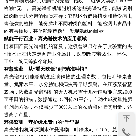
每一种物质都有其独特的光谱 "指纹"，就像人类的DNA一
样独*无二。高光谱相机通过解析这些光谱特征，能够识别
出肉眼无法分辨的物质差异：它能区分健康植株和遭受病虫
害侵袭的植株，能分辨出不同种类的塑料，能检测出食品中
的有害物质，甚至能穿透伪*，发现隐藏的目标。
赋能千行百业：高光谱技术的应用领域
随着国产高光谱相机的普及，这项曾经只存在于实验室的尖
*技术正在快速走向产业化应用，深刻改变着农业、环保、
工业、航天等多个领域：
智慧农业：从“看天吃饭"到“精准种植"
高光谱相机能够精准反演作物的生理参数，包括叶绿素含
量、氮素水平、水分胁迫和病虫害早期预警。在江苏某智慧
农场，搭载高光谱相机的无人机只需十几分钟就能完成2000
亩稻田的扫描，数据通过5G回传AI平台，自动生成变量施肥
和施药方案，不仅减少了30%以上的农药和化肥使用量，还
提高了产量。
环保监测：守护绿水青山的“千里眼"
高光谱相机可探测水体悬浮物、叶绿素a、COD、总磷、总