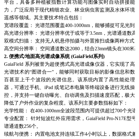
平台，具备多种植被指数计算功能与图像实时自动拼接能
力，广泛应用于现代精细农业、林业病虫害监测及水体环境
遥感等领域。其主要技术特点包括：
宽谱段覆盖： 光谱范围覆盖400-1000nm，能够捕捉可见光
高光谱分辨率： 光谱分辨率优于或等于3.5nm，光谱通道数高
双模式扫描： 支持无人机悬停拍摄与外置推扫成像两种方式
高空间分辨率： 空间通道数达2080，结合23mm镜头在300米
2. 便携式/地面高光谱成像系统 (GaiaField系列)
GaiaField 系列被誉为超便携式高光谱成像仪器，它实现了高
光谱技术的“图谱合一"，能够同时获取目标的影像信息和数
百甚至上千个波段的光谱信息。该系统内置了高性能处理
器，可通过手机、iPad 或笔记本电脑等终端设备进行无线操
控，并支持一键自动曝光、自动调焦及扫描速度匹配，极大
降低了户外作业的复杂程度。该系列主要参数指标如下：
光学性能： 在400-1000nm全波段范围内可提供超过700
专业配置： 针对短波红外应用需求，GaiaField Pro-N17E型
谱通道数256个。
续航与便携： 内置电池支持连续工作4小时以上，数据格式兼容Env