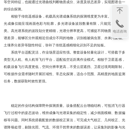
等空间特征，也能通过光谱曲线判断物质成分、浓度及状态差异，实现图谱合一
的综合探测。
相较于传统遥感设备，机载高光谱成像系统的探测维度更为丰富。普通可见
光成像仅能呈现画面色彩与轮廓，多光谱设备波段数量有限，只能完成粗略分
类。高光谱系统的波段划分更精细，光谱分辨率更高，可捕捉不同物质细微的光
电话咨询
谱差异，能够区分外观相近但成分不同的地物，识别植被病虫害、水体污染物、
土壤养分差异等隐性特征，弥补了传统遥感精细化识别不足的短板。
系统平台适配灵活，作业场景适应性强。整套设备轻量化设计，可搭载于多
类型无人机、有人机等飞行平台，适配低空近距离作业模式。相较于卫星遥感，
机载设备飞行高度更低，空间分辨率更高，不受云层遮挡、卫星过境周期限制，
可根据作业需求随时开展区域性、常态化探测，适合小范围、高精度的地面监测
任务，数据获取时效性更强。
稳定的作业结构保障野外探测质量。设备搭配云台增稳结构，可抵消飞行器
飞行过程中的姿态波动，维持成像与光谱采集的稳定性，减少画面模糊、数据偏
移等问题。同时系统搭载配套的数据校正算法，可完成大气校正、几何校正、光
谱降噪处理，剔除光照、气流、环境干扰带来的数据误差，让采集到的影像与光