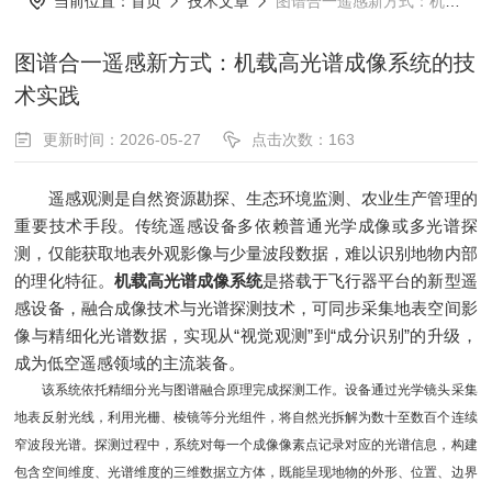
当前位置：
首页
技术文章
图谱合一遥感新方式：机载高光谱成像系统的技术实践
图谱合一遥感新方式：机载高光谱成像系统的技
术实践
更新时间：2026-05-27
点击次数：163
遥感观测是自然资源勘探、生态环境监测、农业生产管理的
重要技术手段。传统遥感设备多依赖普通光学成像或多光谱探
测，仅能获取地表外观影像与少量波段数据，难以识别地物内部
的理化特征。
机载高光谱成像系统
是搭载于飞行器平台的新型遥
感设备，融合成像技术与光谱探测技术，可同步采集地表空间影
像与精细化光谱数据，实现从“视觉观测”到“成分识别”的升级，
成为低空遥感领域的主流装备。
该系统依托精细分光与图谱融合原理完成探测工作。设备通过光学镜头采集
地表反射光线，利用光栅、棱镜等分光组件，将自然光拆解为数十至数百个连续
窄波段光谱。探测过程中，系统对每一个成像像素点记录对应的光谱信息，构建
包含空间维度、光谱维度的三维数据立方体，既能呈现地物的外形、位置、边界