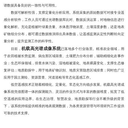
谱数据具备良好的一致性与可用性。
数据可解析性强，支撑定量化分析应用。系统采集的原始数据可对接专业遥
感分析软件，工作人员可通过光谱数据库比对、数据反演运算，对地物信息进行
量化解析。无论是植被叶绿素含量、水体悬浮物浓度、土壤湿度参数，还是地表
矿物组分分布，都可通过数据推演得出具体数值，让遥感监测从定性判断转向定
量分析，提升监测工作的科学性。
机载高光谱成像系统
目前，
已落地多个行业场景。精准农业领域，用
于农田植被长势监测、病虫害区域筛查、土壤肥力分布分析，辅助精细化农事作
业；生态环保领域，排查水体污染、湿地植被退化、地表裸露变化，支撑生态修
复评估；地质勘探中，用于地表矿物识别、地质灾害隐患区域排查；同时也广泛
应用于国土测绘、资源普查、河道巡检等常态化遥感工作。
低空遥感技术正朝着精细化、定量化、常态化方向稳步发展。机载高光谱成
像系统凭借图谱一体的探测能力、灵活的作业方式与丰富的数据维度，拓宽了低
空遥感的应用边界。在生态治理、智慧农业、地质勘探等行业不断升级的背景
下，该系统持续提供精准的地表观测数据，为各类资源管理与环境研判工作提供
可靠的技术支撑。