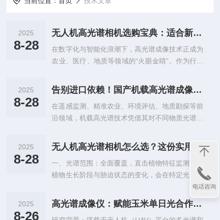
当前位置：
首页
技术文章
无人机高光谱相机选购宝典：适合新手的实用指南
2025
8-28
在数字化与智能化浪潮下，高光谱成像技术正成为
农业、医疗、地质等领域的“火眼金睛”。作为行业
领*品牌，双利合谱凭借技术创新与多样化产品矩
阵，将高光谱成像的精准性与智能化深度融合，推
告别进口依赖！国产机载高光谱成像仪品牌推荐与选购技巧
2025
动多行业实现从数据采集到决策分析的全面升级。
8-28
在遥感监测、精准农业、环境评估、地质勘探等前
无论是病理诊断、农业监测，还是地质勘探与工业
沿领域，机载高光谱技术凭借其对不同物质光谱特
检测，双利合谱高光谱相机均以高分辨率、便携性
征的精细解析能力，成为获取海量精准数据的核心
及智能算法兼容性为核心优势，为复杂场景提供精
手段。然而，市场上品牌繁杂，进口品牌长期主导
准解决方案。一、产品优势大揭秘：核心机型性能
无人机高光谱相机怎么选？这份实用推荐清单帮您省时省力
2025
高*市场，国产新锐则以创新突围。其中，双利合
突出，精准度拉满1.GaiaSky系列无人机载高光谱
8-28
一、光谱范围：全面覆盖，直击植物特征监测核心
谱以其独*的技术路径、*的产品矩阵与行业化解决
成像系统该系列是双利合谱明星产...
植物生长阶段与胁迫状态的变化，会在特定光谱波
方案，成为打破进口垄断、引*国产机载高光谱发
段呈现特征响应。双利合谱相机在光谱覆盖上表现
电话咨询
展的中坚力量。本文将深入剖析双利合谱的竞争优
突出，以GaiaSky系列为例，全面涵盖可见光（40
势，为行业用户提供全面的选购指南。一、双利合
高光谱成像仪：赋能玉米单日光合作用（ODP）指标构建，提升产量估算精度
2025
0-700nm）、近红外（400-1000nm）及短波红外
谱：技术、产品、服务全*位突破1.技术研发：融
8-26