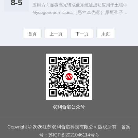
用Zhangetal.(2024)提出了一种基于高光谱成像和
8-5
应用方向显微高光谱成像系统被成功应用于土壤中
工具，正逐步渗透进粮食检测、品种分选、储藏监
深度一类学习（OCL）...
Mycogoneperniciosa（恶性伞壳霉）厚垣孢子的
控等多个环节。本期内容将聚焦高光谱成像在粮食
高精度检测，为农业病害早筛提供了技术支撑。该
品质理化指标检测中的研究进展，带你了解水分、
设备具备微米级空间分辨率与400–1000nm连续光
蛋白质、脂肪酸等关键参数如何“可视化”，探索高
首页
上一页
下一页
末页
谱采集能力，可在无需染色或标记的情况下识别微
光谱在粮食智能检测中的无限潜力。1.粮食品质检
小病原体，极大提升了病害监测的效率与准确性。
测的重要性我国是世界*一粮食生产...
通过结合高光谱成像与AI算法（如FasterR-CNN等
深度学习检测模型），该系统能够对复杂背景下的
微小结构进行自动识别、目标定位与类别判断，克
服传统显微镜在识别精度和批量处理方面的局限。
背景...
双利合谱公众号
Copyright © 2026江苏双利合谱科技有限公司版权所有
备案
号：苏ICP备2021046114号-3