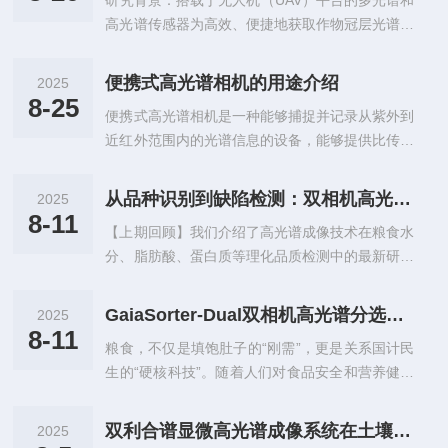
研究背景：搭载于无人机（UAV）平台的多光谱和
（900-2500nm）关键区域。可见光与近红外波段
合创新，打破光谱精度壁垒双利合谱的技...
高光谱传感器为高效、便捷地获取作物冠层光谱信
可精准捕捉叶绿素吸收反射特征，助力判断植物光
息提供了*工具。基于此计算的植被指数（VIs）已
合作用效率与健康度；短波红外波段则能敏锐检测
被证明能有效捕捉作物的光合生理变化并估算光合
植物水分变化及特殊物质成分，如果树水分胁迫预
便携式高光谱相机的用途介绍
2025
能力，例如对类胡萝卜素变化敏感的光化学反射指
警。其中GaiaSky-mini3-NIR系统，实现9...
8-25
便携式高光谱相机是一种能够捕捉并记录从紫外到
数（PRI）以及与叶绿素含量（LCC）和光合作用
近红外范围内的光谱信息的设备，能够提供比传统
密切相关的结构不敏感色素指数（SIPI）等。已有
彩色相机更为丰富的数据。这些相机被广泛应用于
研究展示了结合多/高光谱数据、纹理、株高等信
多种领域，主要用于获取物体的光谱信息，以分析
息或优良机器学习模型反演Pn等光合参数或胁迫
从品种识别到缺陷检测：双相机高光谱分选仪构建粮食质量全链条监控屏障
2025
其成分、结构、健康状态等。以下是便携式高光谱
状态的潜力。然而，多光谱信息量有限制约了精度
8-11
【上期回顾】我们介绍了高光谱成像技术在粮食水
相机的主要用途：1.农业与农作物监测作物健康监
提升，高光谱研究也大多局限...
分、脂肪酸、蛋白质等理化品质检测中的最新研究
测：通过高光谱成像监测作物的生长状况、营养状
进展，展示了其在粮食品质可视化和精准定量中的
况及疾病病害（如霉菌、虫害等）。不同的植被种
*潜力。【本期看点】今天我们将进一步聚焦高光
类、健康状态会反射不同的光谱，便携式高光谱相
GaiaSorter-Dual双相机高光谱分选仪助力粮食成分检测智能化
2025
谱成像技术在粮食品种识别与不*粒检测中的应
机能够精准检测。土壤质量监测：能够分析土壤的
8-11
粮食，不仅是填饱肚子的“刚需”，更是关系国计民
用，从假种子识别、混杂品种分辨，到霉变、虫蛀
湿度、成分以及肥料分布等，帮助农民更精...
生的“硬核科技”。随着人们对食品安全和营养健康
等缺陷的精准分类与可视化分析，一起看看高光谱
的关注不断加深，如何快速、无损、精准地评估粮
如何“看穿”每一粒粮食的内外品质，为粮食安全保
食品质，成为农业科技领域的研究热点。而高光谱
驾护航！1.高光谱成像技术在粮食品种识别中的应
双利合谱显微高光谱成像系统在土壤中恶性毛壳菌厚垣孢子高精度检测中的应用
2025
成像技术，作为融合了光谱分析与图像处理的前沿