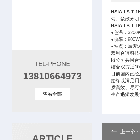
HSIA-LS-
匀、聚散分明
HSIA-LS-
●色温：3200
●功率：800W
●特点：属无
双利合谱科技
限公司共同合
TEL-PHONE
结合双方近1
13810664973
目前国内已经
始终以满足用
质高效、尽可
查看全部
生产迅猛发展
上一个
ARTICLE