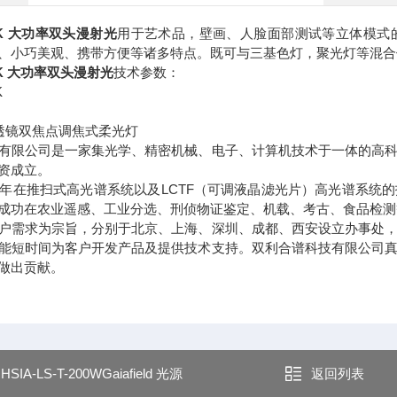
T-1K 大功率双头漫射光
用于艺术品，壁画、人脸面部测试等立体模式
、小巧美观、携带方便等诸多特点。既可与三基色灯，聚光灯等混合
T-1K 大功率双头漫射光
技术参数：
K
透镜双焦点调焦式柔光灯
有限公司是一家集光学、精密机械、电子、计算机技术于一体的高
资成立。
0年在推扫式高光谱系统以及LCTF（可调液晶滤光片）高光谱系统
成功在农业遥感、工业分选、刑侦物证鉴定、机载、考古、食品检测
户需求为宗旨，分别于北京、上海、深圳、成都、西安设立办事处
能短时间为客户开发产品及提供技术支持。双利合谱科技有限公司
做出贡献。
：
HSIA-LS-T-200WGaiafield 光源
返回列表