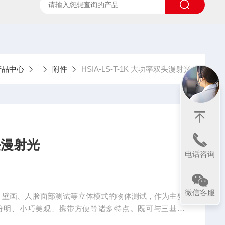
ter
太阳光诱导叶绿素荧光测试系统
SpecVIEW高光
产品中心
附件
HSIA-LS-T-1K 大功率双头漫射光
双头漫射光
电话咨询
微信客服
艺术品，壁画、人脸面部测试等立体模式的物体测试，作为主要
分明、小巧美观、携带方便等诸多特点。既可与三基色
物体照明。