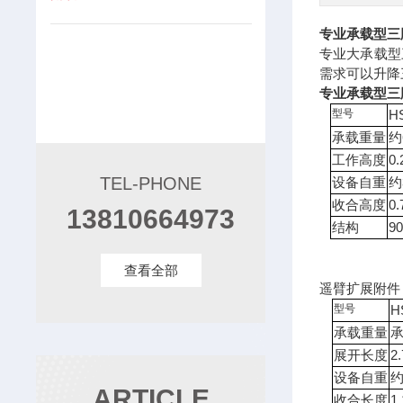
专业承载型三
专业大承载型
需求可以升降
专业承载型三
型号
H
承载重量
约
工作高度
0
TEL-PHONE
设备自重
约
收合高度
0
13810664973
结构
9
查看全部
遥臂扩展附件
型号
H
承载重量
承
展开长度
2
设备自重
约
ARTICLE
收合长度
1