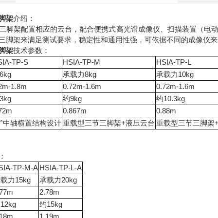
脚架
介绍：
三脚架配置相应的云台，配合便携式高光谱成像仪、扫描装置（电
三脚架来满足测试要求，稳定性和通用性强，可依据不同的成像仪来
脚架
技术参数：
SIA-TP-S
HSIA-TP-M
HSIA-TP-L
6kg
承载力8kg
承载力10kg
.2m-1.8m
0.72m-1.6m
0.72m-1.6m
3kg
约9kg
约10.3kg
.72m
0.867m
0.88m
0°中轴横置结构设计
重载型三节三脚架+液压云台
重载型三节三脚架
：
SIA-TP-M-A
HSIA-TP-L-A
载力15kg
承载力20kg
.77m
2.78m
12kg
约15kg
.18m
1.19m