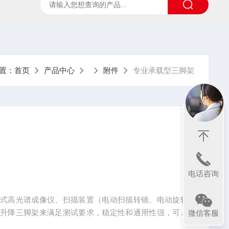
ter
太阳光诱导叶绿素荧光测试系统
SpecVIEW高光
置：
首页
产品中心
附件
专业承载型三脚架
电话咨询
携式高光谱成像仪、扫描装置（电动扫描转镜、电动旋转
以升降三脚架来满足测试要求，稳定性和通用性强，可依
微信客服