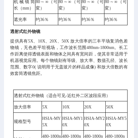
机械镜筒
80～∞（可
80～∞（可
80～∞（可
80～∞（可
长（mm）
変）
変）
変）
変）
遮光率
约36％
约36％
约36％
约36％
透射式红外物镜
提供具有5X、10X、20X、50X 放大倍率的三丰平场复消色差
物镜，无色差平坦视场，工作波长范围480nm-1800nm。长工
作距离使得透镜表面和物体之间具有宽间距，使其非常适用于
机器视觉应用。每个物镜刻有等级、放大率、数值孔径、波长
范围、数字0( 说明用于无盖玻片的样品成像) 和放大倍数的有
效套筒透镜焦距。
透射式红外物镜（适合可见-近红外二区波段应用）
放大倍率
5X
10X
20X
50X
HSIA-MY
HSIA-MY1
HSIA-MY2
HSIA-MY5
规格型号
5X
0X
0X
0X
480-1800n
480-1800n
480-1800n
480-1800n