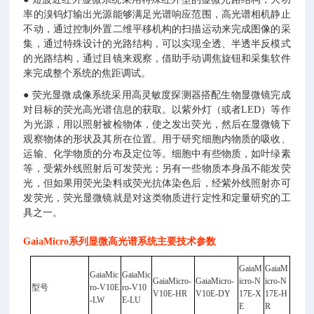
率的溴钨灯输出光源能够满足光谱响应范围，高光谱相机静止
不动，通过控制外置二维平移机构的扫描运动来完成图像的采
集，通过特殊设计的光路结构，可以实现全透、半透半反模式
的光路结构，通过目镜来观察，借助手动调焦旋钮和采集软件
来完成整个系统的焦距调试。
● 荧光显微成像系统采用高灵敏度探测器搭配生物显微镜完成
对目标的荧光高光谱信息的获取。以紫外灯（或者LED）等作
为光源，用以照射被检物体，使之发出荧光，然后在显微镜下
观察物体的形状及其所在位置。用于研究细胞内物质的吸收、
运输、化学物质的分布及定位等。细胞中有些物质，如叶绿素
等，受紫外线照射后可发荧光；另有一些物质本身虽不能发荧
光，但如果用荧光染料或荧光抗体染色后，经紫外线照射亦可
发荧光，荧光显微镜就是对这类物质进行定性和定量研究的工
具之一。
GaiaMicro系列显微高光谱系统
主要技术参数
GaiaM
GaiaM
GaiaMic
GaiaMic
GaiaMicro-
GaiaMicro-
icro-N
icro-N
型号
ro-V10E
ro-V10
V10E-HR
V10E-DY
17E-X
17E-H
-LW
E-LU
E
R