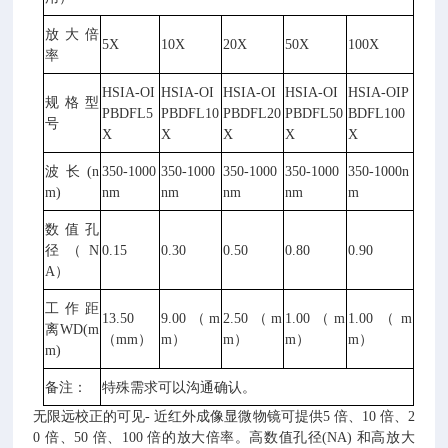
放大倍
5X
10X
20X
50X
100X
率
HSIA-OI
HSIA-OI
HSIA-OI
HSIA-OI
HSIA-OIP
规格型
PBDFL5
PBDFL10
PBDFL20
PBDFL50
BDFL100
号
X
X
X
X
X
波长(n
350-1000
350-1000
350-1000
350-1000
350-1000n
m)
nm
nm
nm
nm
m
数值孔
径（N
0.15
0.30
0.50
0.80
0.90
A）
工作距
13.50
9.00（m
2.50（m
1.00（m
1.00（m
离WD(m
（mm）
m）
m）
m）
m）
m)
备注：
特殊需求可以沟通确认。
无限远校正的可见- 近红外成像显微物镜可提供5 倍、10 倍、2
0 倍、50 倍、100 倍的放大倍率。高数值孔径(NA) 和高放大