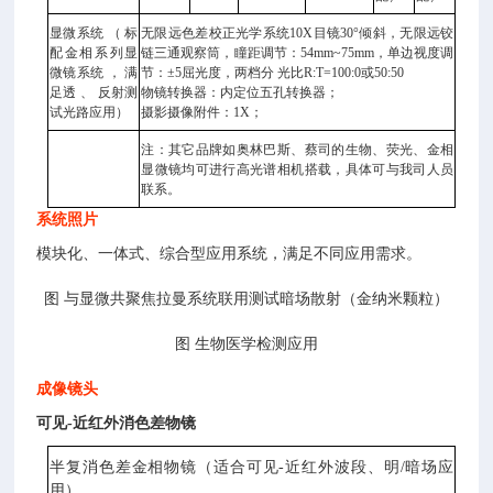
显微系统 （ 标
无限远色差校正光学系统10X目镜30°倾斜，无限远铰
配金相系列显
链三通观察筒，瞳距调节：54mm~75mm，单边视度调
微镜系统 ， 满
节：±5屈光度，两档分 光比R:T=100:0或50:50
足透 、 反射测
物镜转换器：内定位五孔转换器；
试光路应用）
摄影摄像附件：1X；
注：其它品牌如奥林巴斯、蔡司的生物、荧光、金相
显微镜均可进行高光谱相机搭载，具体可与我司人员
联系。
系统照片
模块化、一体式、综合型应用系统，满足不同应用需求。
图 与显微共聚焦拉曼系统联用测试暗场散射（金纳米颗粒）
图 生物医学检测应用
成像镜头
可见-近红外消色差物镜
半复消色差金相物镜（适合可见-近红外波段、明/暗场应
用）