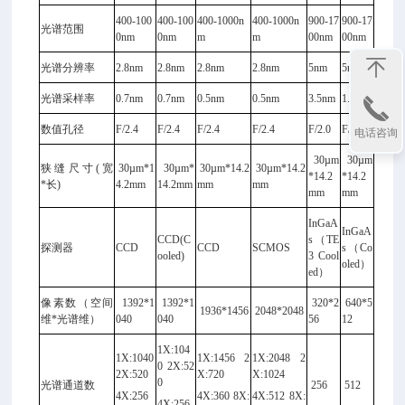
400-100
400-100
400-1000n
400-1000n
900-17
900-17
光谱范围
0nm
0nm
m
m
00nm
00nm
光谱分辨率
2.8nm
2.8nm
2.8nm
2.8nm
5nm
5nm
光谱采样率
0.7nm
0.7nm
0.5nm
0.5nm
3.5nm
1.8nm
数值孔径
F/2.4
F/2.4
F/2.4
F/2.4
F/2.0
F/2.0
电话咨询
30µm
30µm
狭 缝 尺 寸 ( 宽
30µm*1
30µm*
30µm*14.2
30µm*14.2
*14.2
*14.2
*长)
4.2mm
14.2mm
mm
mm
mm
mm
InGaA
InGaA
CCD(C
s（TE
探测器
CCD
CCD
SCMOS
s（Co
ooled)
3 Cool
oled）
ed）
像素数（空间
1392*1
1392*1
320*2
640*5
1936*1456
2048*2048
维*光谱维）
040
040
56
12
1X:104
1X:1040
1X:1456 2
1X:2048 2
0 2X:52
2X:520
X:720
X:1024
0
光谱通道数
256
512
4X:256
4X:360 8X:
4X:512 8X:
4X:256