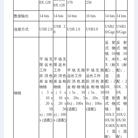
8X:128
176
256
8X:128
数据输出
14 bits
14 bits
14 bits
16 bits
14 bits
14 bits
USB 2.
USB2.
USB3.
连接方式
USB 2.0
USB 2.0
USB3.0
0
0/Gige
0/Gige
反射
反射
式物
式物
镜:10
镜:10
平场无
平场无
X、40
X、40
限远长
限远长
X
（标
X
（标
工作
工作
平场无限
平场无限
配）;
配）;
距消色
距消色
远长工作
远长工作
选
选
差金相
差金相
距消色差
距消色差
配：2
配：2
物镜
物镜
金相物镜
金相物镜
0X、3
0X、3
（ 5 x
（5 x
（5x、10
（5x、10
0X
0X
物镜
、 10 x
、10 x
x、20x、
5
x、20x、
5
透射
透射
、 20 x
、20 x
0x)；100x
0x)；100x
式物
式物
、
50
、
50
(选配)
(选配)
镜：
镜：
x)；100
x)；100
10X/2
10X/2
x (选配)
x (选配)
0X/30
0X/30
X/40X
X/40X
（选
（选
配）
配）