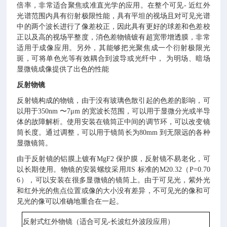
倍率，非常适合聚焦或准直光学的应用。在整个可见- 近红外
光谱范围内具有衍射极限性能，具有平坦的视场且对可见光谱
中的两个波长进行了像差校正，因此具有更好的球差和色差校
正以及高的视场平整度，消色差物镜镀有超宽带增透膜，非常
适用于成像应用。另外，其能够把光聚焦成一个衍射极限光
斑，可将单色光等有效耦合到波导或光纤中， 为明场、暗场
显微镜成像提供了出色的性能
反射物镜
反射镜构成的物镜，由于没有玻璃色散引起的色差的影响，可
以用于350nm 〜7μm 的宽波长范围，可以用于显微分光或半导
体的故障解析。使用安装在镜筒正中间的调节环，可以改变镜
筒长度。通过调整，可以用于镜筒长为80mm 到无限远的各种
显微镜筒。
由于反射镜的铝膜上镀有MgF2 保护膜，反射镜不易老化，可
以长期使用。物镜的安装螺纹采用JIS 标准的M20.32（P=0.70
6），可以安装在很多显微镜的镜筒上。由于可见光，紫外光
和红外光的焦点位置或像的大小没有差异，不可见光的像和可
见光的像可以准确地重合在一起。
反射式红外物镜（适合可见-长波红外波段应用）