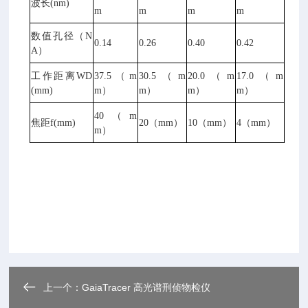
波长(nm)
m
m
m
m
数值孔径（N
0.14
0.26
0.40
0.42
A）
工作距离WD
37.5（m
30.5（m
20.0（m
17.0（m
(mm)
m）
m）
m）
m）
40（m
焦距f(mm)
20（mm）
10（mm）
4（mm）
m）
上一个：
GaiaTracer 高光谱刑侦物检仪