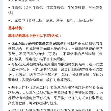
● 显微镜（金相显微镜、体式显微镜、生物显微镜、荧光显微
镜）
● 厂家类型（奥林巴斯、尼康、舜宇、蔡司、Thorlabs等）
基本结构：
基本结构基本上分为以下5种方式：
●
GaiaMicro系列显微高光谱系统
是将推扫型高光谱相机与显
微镜结合，构成显微高光谱系统的主体，再借助显微镜的光路
系统、不同倍率的物镜（可见）、不同倍率的反射物镜（红
外）以及二维电控扫描平台来实现的。
● 可见-近红外显微系统采用通用型的显微光路结构，在不同放
大倍率物镜下，可以清楚的观察、采集到相应的显微高光谱数
据，系统采用内置二维平移机构，X轴为图像扫描轴，Y轴为
调焦轴，实现自动曝光、软件对焦等流程。
● 基于近红外（红外二区）显微系统采用特殊红外型的显微光
路结构，大功率的溴钨灯输出光源能够满足光谱响应范围，内
部设计有精密电控平移机构，采用推扫成像的方式来获取显微
高光谱数据，可对数据进行校准。
● 短波近红外显微系统采用特殊红外型的显微光路结构，大功