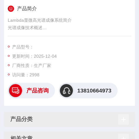
产品简介
Lambda显微高光谱成像系统简介
光谱成像技术概述
光谱成像技术（Hyperspectral Imaging，HSI）是在多光谱遥感
技术的基础上发展而来，融合了光谱分析和光学成像两项传统光
产品型号：
学诊断方法，具有“图谱合一"的特点。光谱图像与传统的灰度图
更新时间：2025-12-04
像和RGB 成像以及多光谱成像相比，光谱成像的成像波段多，
光谱分辨率高。
厂商性质：生产厂家
访问量：2998
产品咨询
13810664973
产品分类
相关文章