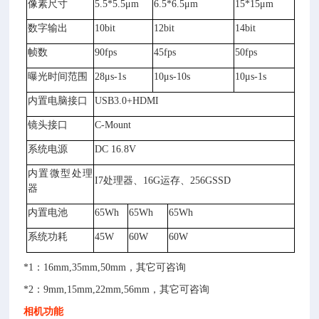
像素尺寸
5.5*5.5μm
6.5*6.5μm
15*15μm
数字输出
10bit
12bit
14bit
帧数
90fps
45fps
50fps
曝光时间范围
28μs-1s
10μs-10s
10μs-1s
内置电脑接口
USB3.0+HDMI
镜头接口
C-Mount
系统电源
DC 16.8V
内置微型处理
I7处理器、16G运存、256GSSD
器
内置电池
65Wh
65Wh
65Wh
系统功耗
45W
60W
60W
*1：16mm,35mm,50mm，其它可咨询
*2：9mm,15mm,22mm,56mm，其它可咨询
相机功能