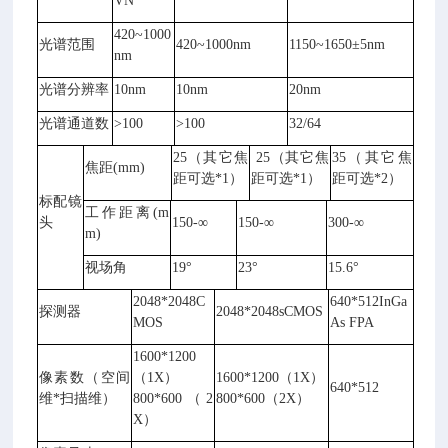
VN
420~1000
光谱范围
420~1000nm
1150~1650±5nm
nm
光谱分辨率
10nm
10nm
20nm
光谱通道数
>100
>100
32/64
25（其它焦
25（其它焦
35（其它焦
焦距(mm)
距可选*1）
距可选*1）
距可选*2）
标配镜
工作距离(m
头
150-∞
150-∞
300-∞
m)
视场角
19°
23°
15.6°
2048*2048C
640*512InGa
探测器
2048*2048sCMOS
MOS
As FPA
1600*1200
像素数（空间
（1X）
1600*1200（1X）
640*512
维*扫描维）
800*600（2
800*600（2X）
X）