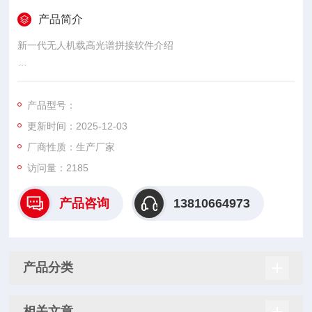
产品简介
新一代无人机载高光谱拼接软件介绍
推扫模式成像的高光谱相机通常安装在无人机平台上进行成像，
但无人机平台有时无法保证绝对平稳，其细微的抖动都会使高光
产品型号：
谱影像产生明显的畸变、扭曲或模糊，降低影像质量，增加后期
更新时间：2025-12-03
影像拼接、处理等的难度。
厂商性质：生产厂家
访问量：2185
产品咨询
13810664973
产品分类
相关文章